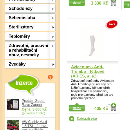
Detail
detail
3 330 Kč
d
Detail
Schodolezy
Sebeobsluha
Sterilizátory
Teploměry
Zdravotní, pracovní
a rehabilitační
obuv, nesmeky
Zvedáky
Avicenum - Anti-
Det
Trombo - lýtkové
(ARIES, a. s.)
Zdravotní punčochy Avicenum
Anti-Trombo jsou určeny pro
ležící pacienty během jejich
hospitalizace v nemocnici,
tedy pro pacienty před, po a v
průběhu operace.
Prodám Super
Ravo Zapper
detail
405 Kč
Cena: 8 000 Kč
(původně 18 Kč)
Zobrazit vše
VW Caddy Maxi
1.5 TSI – úprava
pro vozíčkáře,