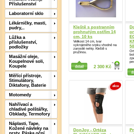
Příslušenství
Laboratorní sklo
Lékárničky, masti,
Kleště s postranním
Do
pudry,..
prohnutým ostřím 14
o
cm, 10 ks
E
Lůžka a
K
Velikost 14 cm, tvar
příslušenství,
vykrojeného srpku vhodné na
5
podložky
zarostlé nehty. Kleště s
Or
pružinou.
boč
Masážní oleje,
zp
Koupelnové soli,
pe
Koupele
detail
2 300 Kč
Detail
Detail
d
Det
Měřící přístroje,
Stimulátory,
Diktafony, Baterie
Motomedy
Nahřívací a
chladivé polštářky,
Obklady, Termofory
Náplasti, Tape,
Kožené návleky na
DonJoy - Ortéza
Pr
prsty, Páska oční