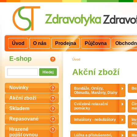
Úvod
O nás
Prodejna
Půjčovna
Obchodn
E-shop
Úvod
>
Akční zboží
Novinky
Bandáže, Ortézy,
Ber
Obinadla, Manžety, Dlahy
Akční zboží
Cvičebně relaxační
Čí
Skladem
pomůcky
me
Repasované
Inhalátory - nebulizátory
Inv
Pří
Hrazené
pojišťovnou
Lůžka a příslušenství,
Mas