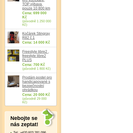
TOP výbava,
pouze 10 800 km
Cena: 699 000
Det
Kč
(původně 1 250 000
Kč)
Kočárek Stingray
R82 č.1
Cena: 14 000 Kč
Freestyle libre2 ,
freestyle libre2
PLUS
Cena: 700 Kč
(původně 1 800 Kč)
Prodám postel pro
handicapované s
bezpečnostní
ohrádkou
Cena: 20 000 Kč
(původně 29 000
Kč)
Nebojte se
nás zeptat!
Tel.: +420 603 281 096