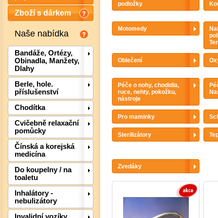
podložky
Kou
Zboží s dárkem
Motomedy
Nah
Naše nabídka
pol
Te
Bandáže, Ortézy,
Oblečení
Ox
Obinadla, Manžety,
Dlahy
Berle, hole.
Péče o nohy, chodidla,
Péč
příslušenství
ruce, nehty, pokožku,
Nas
nástroje
Chodítka
Pro maminky
Sc
Det
Cvičebně relaxační
pomůcky
Sterilizátory
Te
Čínská a korejská
medicína
Zvedáky
Do koupelny / na
toaletu
Inhalátory -
nebulizátory
Invalidní vozíky,