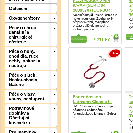
PLAYMAKER XPert
re
WRAP (SÚKL:04-
te
Oblečení
5008670) (DONJOY)
(
(M
Nejoblíbenejší kolenní ortéza v
Oxygenerátory
novém designu. Zcela nově
Ko
přepracovaná, rozepínací
poo
ortéza zajištuje pohodlí a
vys
Péče o chrup,
stabilitu pacienta.
Det
dentální a
Detail
Detail
chirurgické
d
detail
2 711 Kč
nástroje
Péče o nohy,
chodidla, ruce,
nehty, pokožku,
nástroje
Péče o sluch,
Naslouchadla,
Baterie
Péče o vlasy,
Fonendoskop
Do
vousy, ochlupení
Littmann Classic III
k
te
3M ™ Littmann Classic III je
Potravinové
nástupce oblíbeného
(
Det
doplňky a
fonendoskopu Littmann Select
(
SE II.
Ošetřující
Po
kosmetika
na
po
Pro maminky