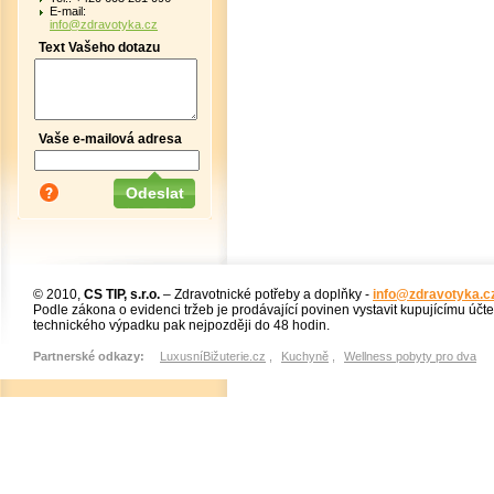
E-mail:
info@zdravotyka.cz
Text Vašeho dotazu
Vaše e-mailová adresa
© 2010,
CS TIP, s.r.o.
– Zdravotnické potřeby a doplňky -
info@zdravotyka.c
Podle zákona o evidenci tržeb je prodávající povinen vystavit kupujícímu účt
technického výpadku pak nejpozději do 48 hodin.
Partnerské odkazy:
LuxusníBižuterie.cz
,
Kuchyně
,
Wellness pobyty pro dva