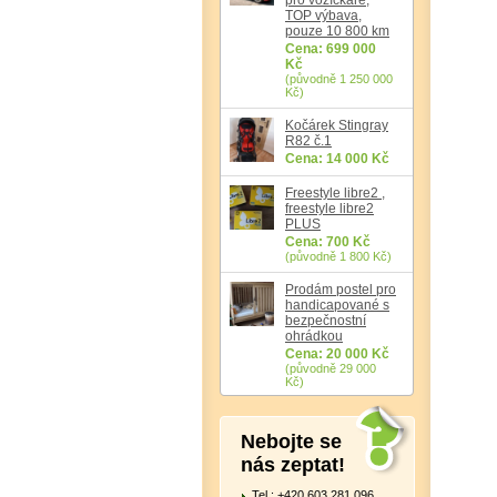
TOP výbava,
pouze 10 800 km
Cena: 699 000
Kč
(původně 1 250 000
Kč)
Kočárek Stingray
R82 č.1
Cena: 14 000 Kč
Freestyle libre2 ,
freestyle libre2
PLUS
Cena: 700 Kč
(původně 1 800 Kč)
Prodám postel pro
handicapované s
bezpečnostní
ohrádkou
Cena: 20 000 Kč
(původně 29 000
Kč)
Nebojte se
nás zeptat!
Tel.: +420 603 281 096