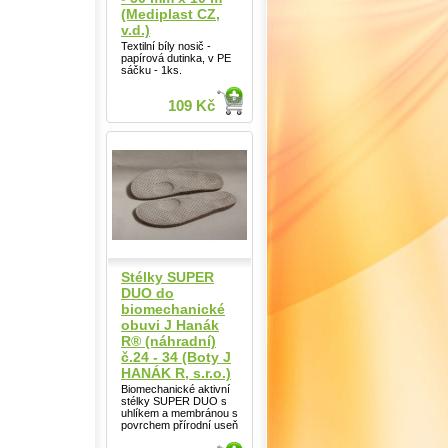
(Mediplast CZ,
v.d.)
Textilní bíly nosič -
papírová dutinka, v PE
sáčku - 1ks.
109 Kč
Stélky SUPER
DUO do
biomechanické
obuvi J Hanák
R® (náhradní)
č.24 - 34 (Boty J
HANÁK R, s.r.o.)
Biomechanické aktivní
stélky SUPER DUO s
uhlíkem a membránou s
povrchem přírodní useň