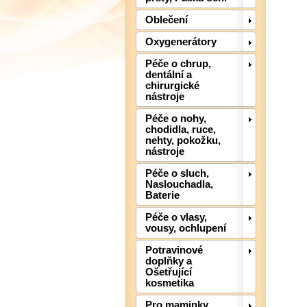
Oblečení
Oxygenerátory
Péče o chrup,
dentální a
chirurgické
nástroje
Péče o nohy,
chodidla, ruce,
nehty, pokožku,
nástroje
Péče o sluch,
Naslouchadla,
Baterie
Péče o vlasy,
vousy, ochlupení
Potravinové
doplňky a
Ošetřující
kosmetika
Pro maminky