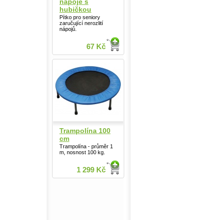
nápoje s
hubičkou
Pítko pro seniory
zaručující nerozlití
nápojů.
67 Kč
Trampolína 100
cm
Trampolína - průměr 1
m, nosnost 100 kg.
1 299 Kč