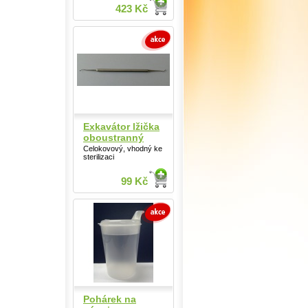
423 Kč
Exkavátor lžička
oboustranný
Celokovový, vhodný ke
sterilizaci
99 Kč
Pohárek na