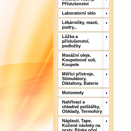
Příslušenství
Laboratorní sklo
Lékárničky, masti,
pudry,..
Lůžka a
příslušenství,
podložky
Masážní oleje,
Koupelnové soli,
Koupele
Měřící přístroje,
Stimulátory,
Diktafony, Baterie
Motomedy
Nahřívací a
chladivé polštářky,
Obklady, Termofory
Náplasti, Tape,
Kožené návleky na
prsty, Páska oční