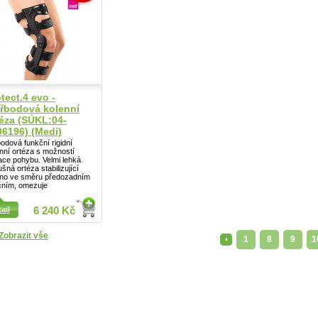
tect.4 evo -
yřbodová kolenní
téza (SÚKL:04-
06196) (Medi)
bodová funkční rigidní
nní ortéza s možností
tace pohybu. Velmi lehká
šná ortéza stabilizující
Detail
eno ve směru předozadním
čním, omezuje
ail
6 240 Kč
Zobrazit vše
<
1
8
9
1