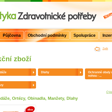
Půjčovna
Obchodní podmínky
Spolupráce
Inze
>
Zpět
ční zboží
dáže
Dlahy
Ochranné obaly 
nohou - ...
ézy
O ka
dáže, Ortézy, Obinadla, Manžety, Dlahy