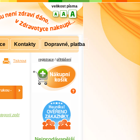
velikost písma
rce
Kontakty
Dopravné, platba
registrace
/
přihlášení
Tisknout
Nákupní košík
rukou -
tegorii zpět
Nejprodávanější