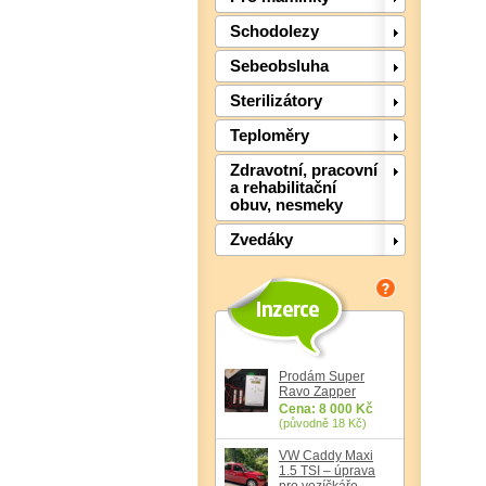
Schodolezy
Sebeobsluha
Sterilizátory
Teploměry
Zdravotní, pracovní
a rehabilitační
obuv, nesmeky
Zvedáky
Prodám Super
Ravo Zapper
Cena: 8 000 Kč
(původně 18 Kč)
VW Caddy Maxi
1.5 TSI – úprava
pro vozíčkáře,