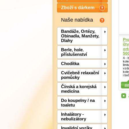
Zboží s dárkem
Naše nabídka
Bandáže, Ortézy,
Obinadla, Manžety,
Pro
Dlahy
čt
or
Berle, hole.
50
příslušenství
4 - 
kole
Chodítka
limi
vzdu
kol
Cvičebně relaxační
i bo
pomůcky
Detail
det
Čínská a korejská
medicína
Do koupelny / na
toaletu
Inhalátory -
nebulizátory
Invalidní vozíky,