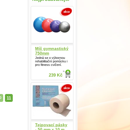
Míč gymnastický
750mm
Jedná se o výbornou
rehabilitační pomůcku i
pro fitness cvičení.
239 Kč
...
11
0
Tejpovací pásky
- 50 mm x 10 m