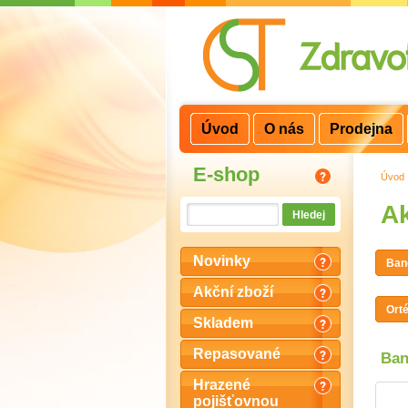
3
2
1
Úvod
O nás
Prodejna
E-shop
Úvod
Ak
Novinky
Ban
Akční zboží
Ort
Skladem
Repasované
Ban
Hrazené
pojišťovnou