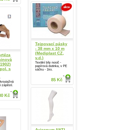
Tejpovací pásky
- 38 mm x 10 m
(Mediplast CZ,
rtéza
v.d.)
ninová
Textilní bíly nosič -
1902)
papírová dutinka, v PE
ol. s
sáčku - 1ks.
e
85 Kč
dvoutažná
i zápěstí.
30 Kč
Avicenum ANTI-