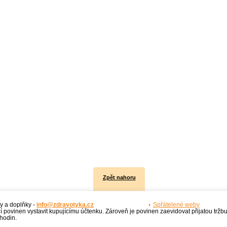
Zpět nahoru
y a doplňky -
info@zdravotyka.cz
Spřátelené weby
í povinen vystavit kupujícímu účtenku. Zároveň je povinen zaevidovat přijatou tržb
hodin.