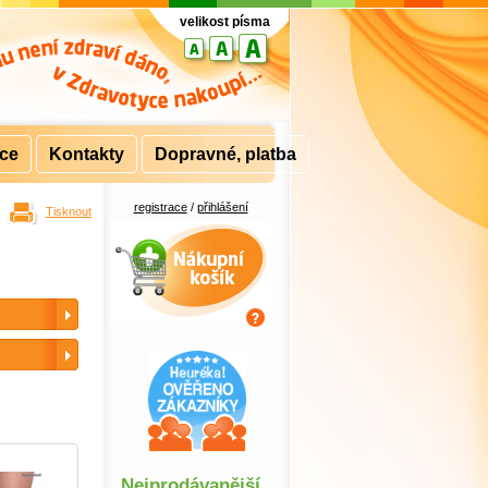
velikost písma
rce
Kontakty
Dopravné, platba
registrace
/
přihlášení
Tisknout
Nákupní košík
Nejprodávanější