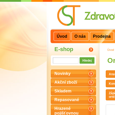
3
2
1
Úvod
O nás
Prodejna
E-shop
Úvod
Or
Novinky
Ana
Akční zboží
Kon
Skladem
Zápě
orté
Repasované
Hrazené
pojišťovnou