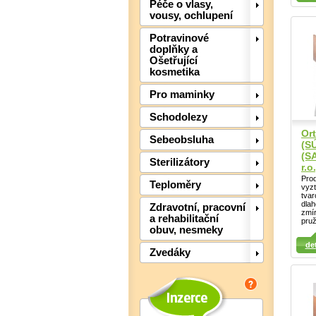
Péče o vlasy,
vousy, ochlupení
Potravinové
doplňky a
Ošetřující
kosmetika
Pro maminky
Schodolezy
Ort
Sebeobsluha
(S
(S
Sterilizátory
r.o.
Prod
Teploměry
vyz
tvar
dlah
Zdravotní, pracovní
zmír
a rehabilitační
pruž
Detail
Det
obuv, nesmeky
Detail
det
Zvedáky