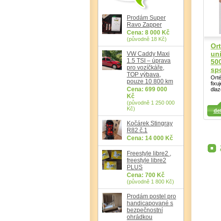
Prodám Super
Ravo Zapper
Cena: 8 000 Kč
(původně 18 Kč)
Ort
un
VW Caddy Maxi
1.5 TSI – úprava
50
pro vozíčkáře,
spo
TOP výbava,
Orté
pouze 10 800 km
fixu
Cena: 699 000
dlaz
Kč
(původně 1 250 000
Detail
Det
Kč)
det
Detail
Kočárek Stingray
R82 č.1
Cena: 14 000 Kč
Freestyle libre2 ,
freestyle libre2
PLUS
Cena: 700 Kč
(původně 1 800 Kč)
Prodám postel pro
handicapované s
bezpečnostní
ohrádkou