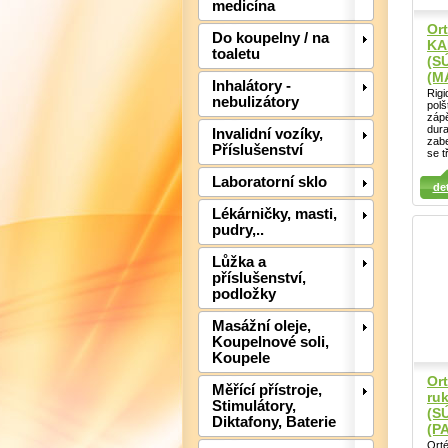
medicína
Ort
Do koupelny / na
KA
toaletu
(S
(MA
Inhalátory -
Rigi
nebulizátory
polš
zápě
dura
Invalidní vozíky,
zabe
Příslušenství
Detail
se t
Detail
Det
Laboratorní sklo
det
Lékárničky, masti,
pudry,..
Lůžka a
příslušenství,
podložky
Masážní oleje,
Koupelnové soli,
Koupele
Ort
Měřící přístroje,
ruk
Stimulátory,
(S
Diktafony, Baterie
(P
Orté