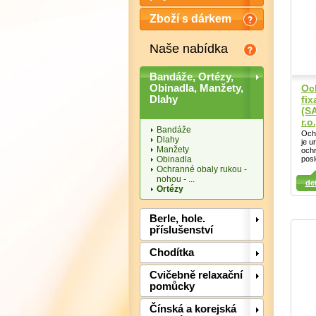
Zboží s dárkem
Naše nabídka
Bandáže, Ortézy,
Oc
Obinadla, Manžety,
fi
Dlahy
(S
r.o.
Bandáže
Och
Dlahy
je u
Manžety
ochr
Obinadla
posl
Ochranné obaly rukou -
Detail
nohou - ...
det
Ortézy
Detail
Det
Berle, hole.
příslušenství
Chodítka
Cvičebně relaxační
pomůcky
Čínská a korejská