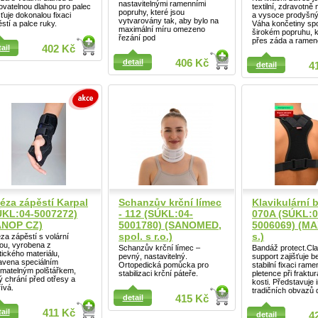
nastavitelnými ramenními
ovatelnou dlahou pro palec
textilní, zdravotn
popruhy, které jsou
šťuje dokonalou fixaci
a vysoce prodyšný 
vytvarovány tak, aby bylo na
stí a palce ruky.
Váha končetiny sp
maximální míru omezeno
širokém popruhu, k
řezání pod
přes záda a ramen
ail
402 Kč
ail
detail
406 Kč
detail
4
Detail
éza zápěstí Karpal
Schanzův krční límec
Klavikulární 
ÚKL:04-5007272)
- 112 (SÚKL:04-
070A (SÚKL:0
ANOP CZ)
5001780) (SANOMED,
5006069) (MA
spol. s r.o.)
s.)
za zápěstí s volární
ou, vyrobena z
Schanzův krční límec –
Bandáž protect.Cla
tického materiálu,
pevný, nastavitelný.
support zajišťuje 
avena speciálním
Ortopedická pomůcka pro
stabilní fixaci ram
ímatelným polštářkem,
stabilizaci krční páteře.
pletence při fraktur
ý chrání před otřesy a
kosti. Představuje 
ívá.
tradičních obvazů 
Detail
detail
415 Kč
ail
ail
411 Kč
detail
4