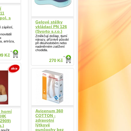
í
311
ol. s
Gelové stélky
vkládací PN 126
tě zápěstí,
(Svorto s.r.o.)
ynovitidě
Změkčují došlap, tlumí
a:
nárazy, příznivě působí
a, artróza,
při dlouhodobém nebo
nadměrném zatížení
chodidla.
99 Kč
270 Kč
Avicenum 360
 horní
COTTON -
1HK
zdravotní
2909)
lýtkové
s.)
punčochy bez
 použit