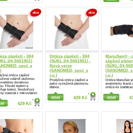
éza zápěstí - 304
Ortéza zápěstí - 304
ManuSan® - o
ÚKL:04-5001901)
(SÚKL:04-5001901) -
zápěstí plete
ANOMED, spol. s
Nová verze
(SÚKL:04-500
)
(SANOMED, spol. s
(SANOMED, sp
r.o.)
r.o.)
yšná ortéza zápěstí
Detail
tužená volárně uloženou
Prodyšná ortéza zápěstí a
Ortéza ManuSan j
ovatelnou duralovou
palce vyztužená plastovou
anatomicky tkaná 
ou. Působí teplem a
dlahou.
ortéza ke stabilizac
ňuje bolest. Sendvičový
ný materiál z mikrovláken
ail
detail
429 Kč
detail
4
ail
429 Kč