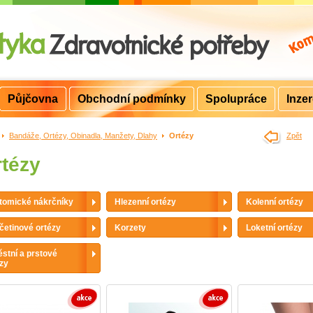
Půjčovna
Obchodní podmínky
Spolupráce
Inze
>
Bandáže, Ortézy, Obinadla, Manžety, Dlahy
>
Ortézy
Zpět
tézy
tomické nákrčníky
Hlezenní ortézy
Kolenní ortézy
četinové ortézy
Korzety
Loketní ortézy
stní a prstové
zy