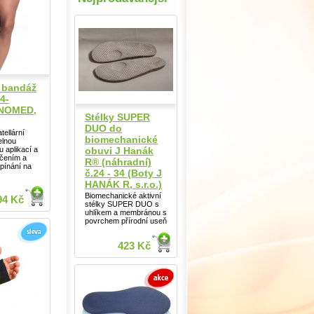
í bandáž
4-
ANOMED,
Stélky SUPER
DUO do
tellární
biomechanické
elnou
obuvi J Hanák
u aplikací a
čením a
R® (náhradní)
pínání na
č.24 - 34 (Boty J
HANÁK R, s.r.o.)
Biomechanické aktivní
94 Kč
stélky SUPER DUO s
uhlíkem a membránou s
povrchem přírodní useň
423 Kč