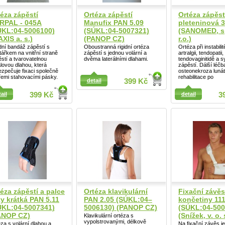
éza zápěstí
Ortéza zápěstí
Ortéza zápěst
RPAL - 045A
Manufix PAN 5.09
pleteninová 
ÚKL:04-5006100)
(SÚKL:04-5007321)
(SANOMED, sp
XIS a. s.)
(PANOP CZ)
r.o.)
dní bandáž zápěstí s
Oboustranná rigidní ortéza
Ortéza při instabili
tářkem na vnitřní straně
zápěstí s jednou volární a
artralgii, tendopatii,
stí a tvarovatelnou
dvěma laterálními dlahami.
tendovaginitidě a s
lovou dlahou, která
zápěstí. Dálší léčb
zpečuje fixaci společně
osteonekroza lunát
řemi stahovacími pásky.
rehabilitace po
detail
399 Kč
ail
ail
399 Kč
detail
3
Detail
éza zápěstí a palce
Ortéza klavikulární
Fixační závěs
y krátká PAN 5.11
PAN 2.05 (SÚKL:04–
končetiny 11
ÚKL:04-5007341)
5006130) (PANOP CZ)
(SÚKL:04-500
ANOP CZ)
(Snížek, v. o. 
Klavikulární ortéza s
vypolstrovanými, délkově
za s volární dlahou a
Na fixační závěs je