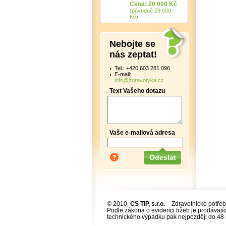
Cena: 20 000 Kč
(původně 29 000
Kč)
Nebojte se
nás zeptat!
Tel.: +420 603 281 096
E-mail:
info@zdravotyka.cz
Text Vašeho dotazu
Vaše e-mailová adresa
© 2010,
CS TIP, s.r.o.
– Zdravotnické potřeb
Podle zákona o evidenci tržeb je prodávajíc
technického výpadku pak nejpozději do 48 