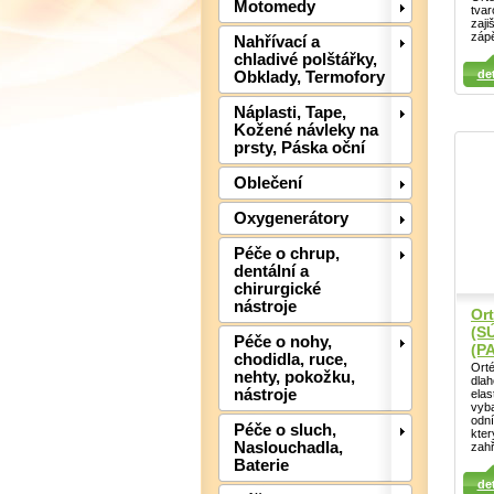
Motomedy
tvar
zaji
zápě
Nahřívací a
chladivé polštářky,
Detail
det
Obklady, Termofory
Detail
Det
Náplasti, Tape,
Kožené návleky na
prsty, Páska oční
Oblečení
Oxygenerátory
Péče o chrup,
dentální a
chirurgické
nástroje
Ort
(S
Péče o nohy,
(P
chodidla, ruce,
Orté
nehty, pokožku,
dlah
nástroje
elas
vyb
odn
Péče o sluch,
kter
Naslouchadla,
zahř
Detail
Baterie
Detail
Det
det