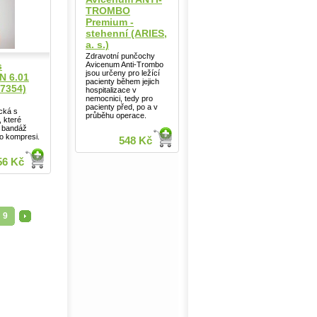
TROMBO
Premium -
stehenní (ARIES,
a. s.)
Zdravotní punčochy
Avicenum Anti-Trombo
s
jsou určeny pro ležící
N 6.01
pacienty během jejich
7354)
hospitalizace v
nemocnici, tedy pro
pacienty před, po a v
ická s
průběhu operace.
, které
 bandáž
o kompresi.
548 Kč
56 Kč
...
9
>