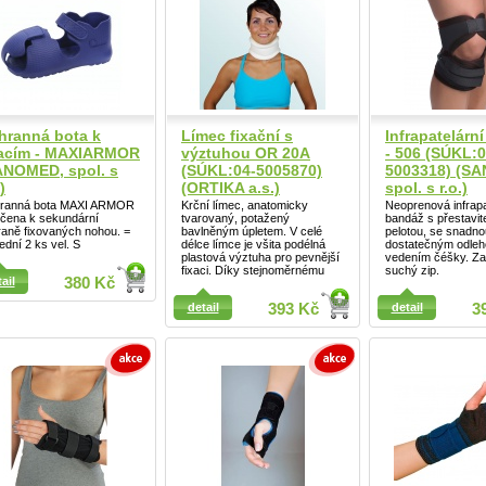
hranná bota k
Límec fixační s
Infrapatelárn
xacím - MAXIARMOR
výztuhou OR 20A
- 506 (SÚKL:0
ANOMED, spol. s
(SÚKL:04-5005870)
5003318) (S
)
(ORTIKA a.s.)
spol. s r.o.)
ranná bota MAXI ARMOR
Krční límec, anatomicky
Neoprenová infrapa
rčena k sekundární
tvarovaný, potažený
bandáž s přestavit
aně fixovaných nohou. =
bavlněným úpletem. V celé
pelotou, se snadno
ední 2 ks vel. S
délce límce je všita podélná
dostatečným odleh
plastová výztuha pro pevnější
vedením čéšky. Za
fixaci. Díky stejnoměrnému
suchý zip.
ail
380 Kč
ail
detail
393 Kč
detail
3
Detail