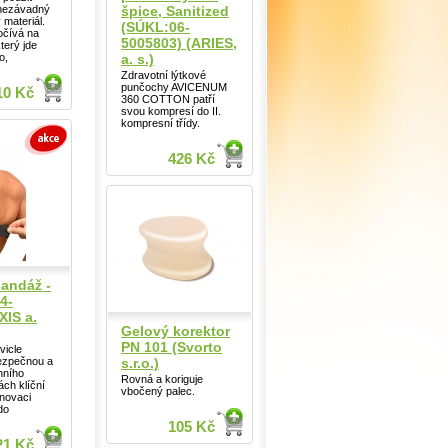
špice, Sanitized
ě nezávadný
materiál.
(SÚKL:06-
očívá na
5005803) (ARIES,
terý jde
a. s.)
o,
Zdravotní lýtkové
punčochy AVICENUM
10 Kč
360 COTTON patří
svou kompresí do II.
kompresní třídy.
426 Kč
bandáž -
4-
XIS a.
Gelový korektor
PN 101 (Svorto
vicle
s.r.o.)
bezpečnou a
enního
Rovná a koriguje
ách klíční
vbočený palec.
inovaci
do
105 Kč
21 Kč