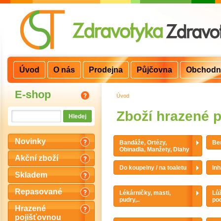
Úvod
O nás
Prodejna
Půjčovna
Obchodn
E-shop
Úvod
>
Zboží hrazené 
Novinky
Bandáže, Ortézy,
Ber
Obinadla, Manžety, Dlahy
Akční zboží
Do koupelny / na toaletu
Inh
Skladem
Repasované
Lékárničky, masti,
Lůž
pudry,..
po
Hrazené
pojišťovnou