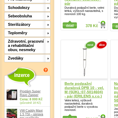
pár
pá
Schodolezy
Duralová podpažní berle, velmi
Du
lehká, výškově nastavitelná, s
80
nosností 100 kg.
nas
Sebeobsluha
vy
Detail
Sterilizátory
detail
378 Kč
d
Detail
Teploměry
Zdravotní, pracovní
a rehabilitační
obuv, nesmeky
Zvedáky
Det
Berle podpažní
Na
duralová DPB 10 - vel.
k
Prodám Super
M (SÚKL:07-5014604)
p
Ravo Zapper
- pár (ERILENS s.r.o.)
ná
Cena: 8 000 Kč
5
Velmi lehká, výškově
(původně 18 Kč)
nastavitelná, duralová
sp
podpažní berle s vysokou
Je
nosností.
VW Caddy Maxi
po
1.5 TSI – úprava
zd
pro vozíčkáře,