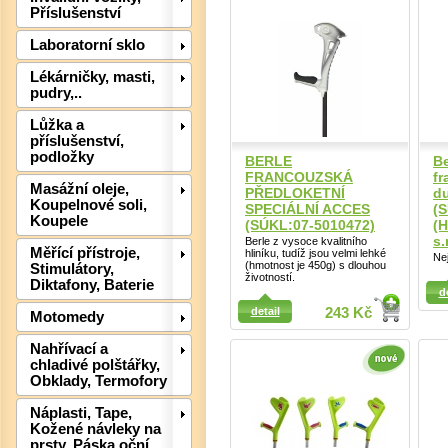
Příslušenství
Laboratorní sklo
Lékárničky, masti,
pudry,..
Lůžka a
příslušenství,
podložky
BERLE
Be
Det
FRANCOUZSKÁ
fr
Masážní oleje,
PŘEDLOKETNÍ
du
Koupelnové soli,
SPECIÁLNÍ ACCES
(
Koupele
(SÚKL:07-5010472)
(H
s.
Berle z vysoce kvalitního
Měřící přístroje,
hliníku, tudíž jsou velmi lehké
Nej
(hmotnost je 450g) s dlouhou
Stimulátory,
životností.
Detail
Diktafony, Baterie
d
Detail
detail
243 Kč
Motomedy
Nahřívací a
chladivé polštářky,
Obklady, Termofory
Náplasti, Tape,
Kožené návleky na
prsty, Páska oční