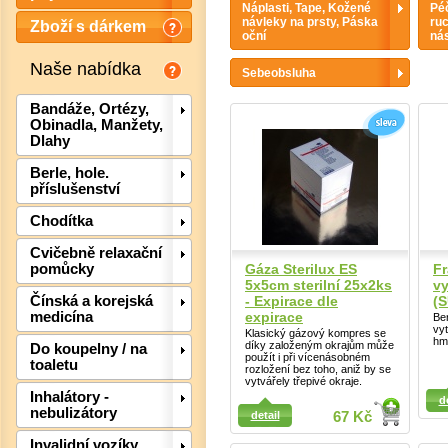
Náplasti, Tape, Kožené
Péč
návleky na prsty, Páska
ruc
Zboží s dárkem
oční
nás
Naše nabídka
Sebeobsluha
Bandáže, Ortézy,
Obinadla, Manžety,
Dlahy
Berle, hole.
příslušenství
Chodítka
Cvičebně relaxační
Gáza Sterilux ES
Fr
pomůcky
Det
5x5cm sterilní 25x2ks
v
- Expirace dle
(
Čínská a korejská
expirace
medicína
Ber
vy
Klasický gázový kompres se
hm
díky založeným okrajům může
Do koupelny / na
použít i při vícenásobném
toaletu
rozložení bez toho, aniž by se
vytvářely třepivé okraje.
Detail
Detail
Inhalátory -
d
nebulizátory
detail
67 Kč
Invalidní vozíky,