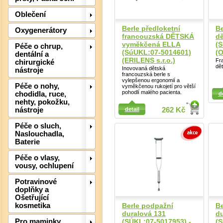
Det
Oblečení
Berle předloketní
Be
Oxygenerátory
francouzská DĚTSKÁ
dě
vyměkčená ELLA
(S
Péče o chrup,
(SúUKL:07-5014601)
(O
dentální a
(ERILENS s.r.o.)
Fr
chirurgické
dět
Inovovaná dětská
nástroje
francouzská berle s
vylepšenou ergonomií a
Péče o nohy,
vyměkčenou rukojetí pro větší
Detail
Detail
pohodlí malého pacienta.
chodidla, ruce,
d
nehty, pokožku,
detail
262 Kč
nástroje
Péče o sluch,
Naslouchadla,
Baterie
Péče o vlasy,
vousy, ochlupení
Potravinové
Det
doplňky a
Ošetřující
Berle podpažní
Be
kosmetika
duralová 131
du
(SÚKL:07-5017953) -
(S
Pro maminky