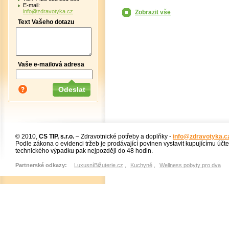
E-mail:
info@zdravotyka.cz
Zobrazit vše
Text Vašeho dotazu
Vaše e-mailová adresa
© 2010,
CS TIP, s.r.o.
– Zdravotnické potřeby a doplňky -
info@zdravotyka.c
Podle zákona o evidenci tržeb je prodávající povinen vystavit kupujícímu účt
technického výpadku pak nejpozději do 48 hodin.
Partnerské odkazy:
LuxusníBižuterie.cz
,
Kuchyně
,
Wellness pobyty pro dva