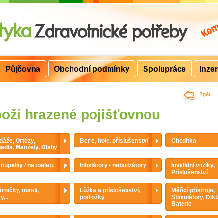
Půjčovna
Obchodní podmínky
Spolupráce
Inze
>
Zpět
oží hrazené pojišťovnou
áže, Ortézy,
Berle, hole. příslušenství
Chodítka
adla, Manžety, Dlahy
oupelny / na toaletu
Inhalátory - nebulizátory
Invalidní vozíky,
Příslušenství
rničky, masti,
Lůžka a příslušenství,
Měřící přístroje,
y,..
podložky
Stimulátory, Dikt
Baterie