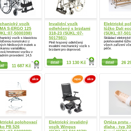
chanický vozík
Invalidní vozík
Elektrické po
MA S-ERGO 125
odlehčený s brzdami
lůžko Dali e
ÚKL:07-5000398)
318-23 (SÚKL:07-
(SÚKL:07-501
5017981)
anický vozík s klasickou
Skládací elektrické
ědčenou konstrukci z
polohovatelné lůž
Plně hrazený odlehčený
ých hliníkových trubek a
všech zařízení vč
invalidní mechanický vozík s
kanou variabilitou.
péče.
brzdami pro doprovod.
ková hmotnost vozíku v
adním provedení: 14,5
ail
detail
13 130 Kč
detail
26 2
ail
11 687 Kč
Detail
ektrické polohovací
Elektrický invalidný
Ortéza prstu 
žko PB 526
vozík Wingus
dlaha - typ 3