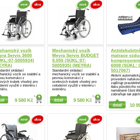
Detail
chanický vozík
Mechanický vozík
Antidekubitní
yra Servis 3600
Meyra Servis BUDGET
matrace vzdu
ÚKL:07-5005934)
9.050 (SÚKL:07-
kompresorem
EYRA)
5005935) (MEYRA)
6008 (SÚKL: 
5017067)
dardní skládací
Standardní skládací
anický vozík se stabilní a
mechanický vozík se stabilní a
Aktivní automatick
ou konstrukci z
pevnou konstrukcí z
provedení nafukov
lových trubek vhodný pro
ocelových trubek vhodný pro
zajišťuje pravidelné
denní využití v interiéru i
celodenní využití v interiéru i
tlaku působícího n
riéru.
exteriéru.
namáhané části těl
zabraňuje tak jejich
ail
9 580 Kč
detail
9 580 Kč
ail
detail
10 9
Detail