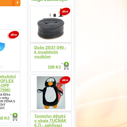
Duše 25/37-540 -
k invalidním
vozíkům
109 Kč
ekubitní
SCOFLEX
-OPP
7996)
á lůžka
 riziku
PUR PĚNA S
ENÝ
ÁST.
Termofor dětský
50 Kč
v obale TUČŇÁK
0,7l - zahřívací