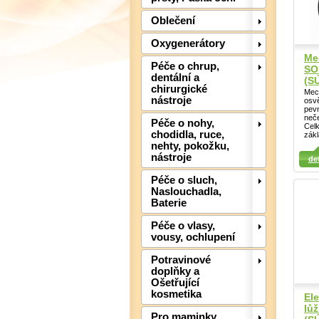
Oblečení
Oxygenerátory
Me
Péče o chrup,
SO
dentální a
(S
chirurgické
Mech
nástroje
osv
pevn
neče
Péče o nohy,
Cel
chodidla, ruce,
zákl
Detail
Det
nehty, pokožku,
Detail
nástroje
det
Péče o sluch,
Naslouchadla,
Baterie
Péče o vlasy,
vousy, ochlupení
Potravinové
doplňky a
Ošetřující
kosmetika
El
lů
Pro maminky