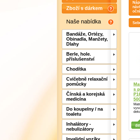
Nápl
návl
Zboží s dárkem
oční
Naše nabídka
Seb
Bandáže, Ortézy,
Obinadla, Manžety,
Dlahy
Berle, hole.
příslušenství
Chodítka
Cvičebně relaxační
Ma
pomůcky
s 
P1
Čínská a korejská
50
medicína
Matr
vyso
Do koupelny / na
dek
toaletu
Detail
Detail
Inhalátory -
det
Det
nebulizátory
Invalidní vozíky,