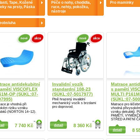
asti, Tape, Kožené
Péče o nohy, chodidla,
Pro maminky
eky na prsty, Páska
ruce, nehty, pokožku,
nástroje
eobsluha
Detail
trace antidekubitní
Invalidní vozík
Matrace antid
pamětí VISCOFLEX
standardní 108-23
s pamětí VI
61M-OP (SÚKL:07-
(SÚKL:07-5017977)
MULTI P161M
07995)
(SÚKL:07-500
Plně hrazený invalidní
mechanický vozík s brzdami
ace je vhodná při
Matrace pro léčebn
pro doprovod.
kém riziku vzniku
vhodná přivysokém
ubitů (NORTON 14–12).
vzniku dekubitů. 
PAMĚTÍ, VYMĚKČ
STŘED A PATNÍ Č
ail
7 740 Kč
detail
8 360 Kč
ail
detail
8 5