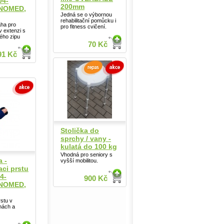
04-
200mm
ANOMED,
Jedná se o výbornou
rehabilitační pomůcku i
aha pro
pro fitness cvičení.
v extenzi s
ého zipu
70 Kč
91 Kč
Stolička do
sprchy / vany -
kulatá do 100 kg
Vhodná pro seniory s
a -
vyšší mobilitou.
aci prstu
4-
900 Kč
ANOMED,
rstu v
inách a