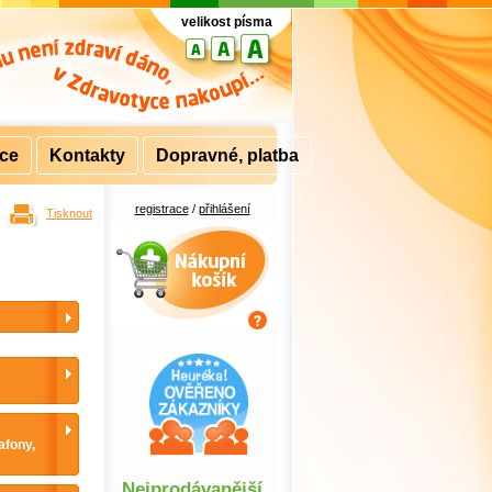
velikost písma
rce
Kontakty
Dopravné, platba
registrace
/
přihlášení
Tisknout
Nákupní košík
afony,
Nejprodávanější