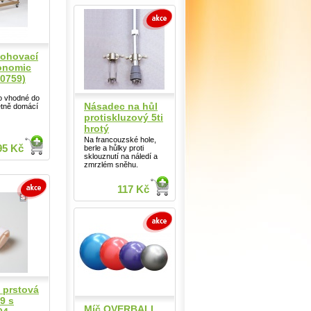
lohovací
conomic
0759)
ko vhodné do
Násadec na hůl
etně domácí
protiskluzový 5ti
hrotý
Na francouzské hole,
95 Kč
berle a hůlky proti
sklouznutí na náledí a
zmrzlém sněhu.
117 Kč
- prstová
09 s
Míč OVERBALL