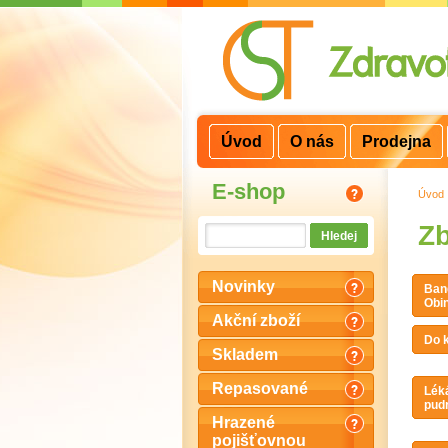
3
2
1
Úvod
O nás
Prodejna
E-shop
Úvod
Zb
Novinky
Band
Obin
Akční zboží
Do k
Skladem
Repasované
Léká
pudr
Hrazené
pojišťovnou