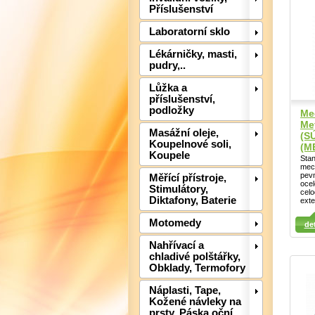
Příslušenství
Laboratorní sklo
Lékárničky, masti,
pudry,..
Lůžka a
příslušenství,
podložky
Me
Me
Masážní oleje,
(S
Koupelnové soli,
(M
Koupele
Stan
mech
pevn
Měřící přístroje,
oce
Stimulátory,
celo
Diktafony, Baterie
exte
Detail
Detail
Motomedy
det
Det
Nahřívací a
chladivé polštářky,
Obklady, Termofory
Náplasti, Tape,
Kožené návleky na
prsty, Páska oční