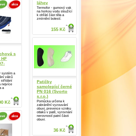
láhev
Termofor - gumový vak
na horkou vodu sloužící
k ohřátí část těla a
zmírnění bolestí.
155 Kč
chová s
 HF
07-
ý systém a
ání válců
 střídání
Patičky
a nejvíce
samolepící černé
a a
PN 016 (Svorto
s.r.o.)
Pomůcka určena k
90 Kč
zabránění vyzouvání
obuvi, prevence vzniku
otlaků v patě, vyrovnání
nerovností patní části
obuvi.
36 Kč