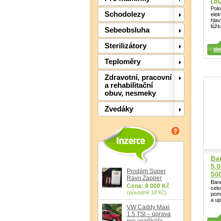
(S
Polo
Schodolezy
elek
hlav
lůžk
Sebeobsluha
Detail
Sterilizátory
Det
det
Detail
Teploměry
Zdravotní, pracovní
a rehabilitační
obuv, nesmeky
Zvedáky
Ba
5.
Prodám Super
50
Ravo Zapper
Band
Cena: 8 000 Kč
celo
(původně 18 Kč)
pom
a up
VW Caddy Maxi
1.5 TSI – úprava
Detail
Detail
pro vozíčkáře,
Det