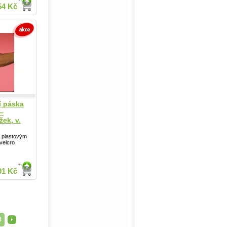
54 Kč
í páska
–
žek, v.
 plastovým
velcro
91 Kč
...
...
8
>