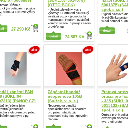
ÚKL:07-5008889)
(SÚKL:07-5014078)
fixací (SÚKL:
(OTTO BOCK)
5001875) (S
hovací lůžko s
trickým ovládáním pozice
spol. s r.o.)
= Jediná zlevněný kus z
y, nohou a celkové výšky
výstavy = Perfektní elektrický
Rigidní plastová dl
a.
invalidní vozík - jednoduchá
fixaci článku prstu 
manipulace, intuitivní ovládání,
fixací pomocí such
Detail
komfort sezení. Spojuje časem
prověřenou
ail
ail
27 290 Kč
detail
detail
74 867 Kč
ndáž zápěstí PAN
Zápěstní bandáž
Prstová ortéz
08 (SÚKL:04-
neoprenová 105B
ortéza pro fix
Detail
07313) (PANOP CZ)
(Snížek, v. o. s.)
- 335 (SÚKL:0
5015132) (S
áž je řešena jako
Neoprenová bandáž
textilní jednodílná
speciálního tvaru s otvorem
spol. s r.o.)
ůcka s otvorem pro palec
pro palec, stabilizující
Ortéza pro fixaci p
ínáním suchými zipy.
postavení ruky bez zpevnění
extenzi při zlomen
dlahami.
vyvrtnutí prstu.
ail