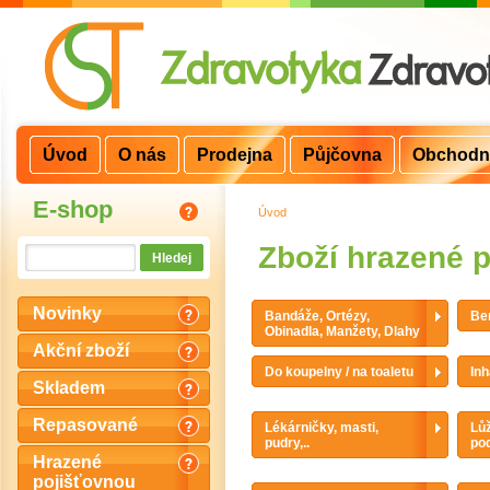
Úvod
O nás
Prodejna
Půjčovna
Obchodn
E-shop
Úvod
>
Zboží hrazené 
Novinky
Bandáže, Ortézy,
Ber
Obinadla, Manžety, Dlahy
Akční zboží
Do koupelny / na toaletu
Inh
Skladem
Repasované
Lékárničky, masti,
Lůž
pudry,..
po
Hrazené
pojišťovnou