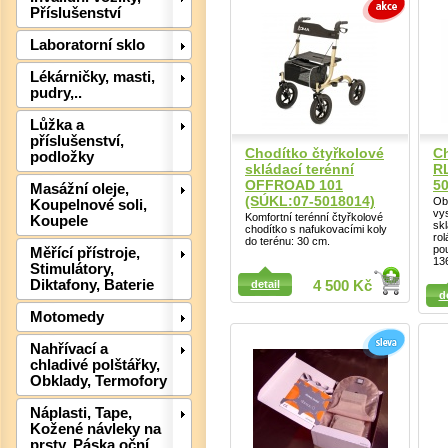
Příslušenství
Laboratorní sklo
Lékárničky, masti,
pudry,..
Det
Lůžka a
příslušenství,
Chodítko čtyřkolové
C
podložky
skládací terénní
RL
OFFROAD 101
5
Masážní oleje,
(SÚKL:07-5018014)
Ob
Koupelnové soli,
vy
Komfortní terénní čtyřkolové
Koupele
sk
chodítko s nafukovacími koly
ro
do terénu: 30 cm.
po
Měřící přístroje,
13
Stimulátory,
Detail
Detail
Diktafony, Baterie
detail
4 500 Kč
d
Motomedy
Nahřívací a
chladivé polštářky,
Obklady, Termofory
Náplasti, Tape,
Kožené návleky na
prsty, Páska oční