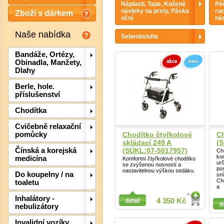
Náplasti, Tape, Kožené
Péč
návleky na prsty, Páska
ruc
Zboží s dárkem
oční
nás
Naše nabídka
Sebeobsluha
Bandáže, Ortézy,
Obinadla, Manžety,
Dlahy
Berle, hole.
příslušenství
Chodítka
Cvičebně relaxační
Chodítko čtyřkolové
Ch
pomůcky
skládací 249 A
(
(SÚKL:07-5017957)
Čínská a korejská
Cho
ko
medicína
Komfortní čtyřkolové chodítko
Det
ur
se zvýšenou nosností a
po
nastavitelnou výškou sedáku.
Do koupelny / na
sní
Ch
toaletu
a
Detail
Detail
Inhalátory -
detail
4 350 Kč
d
nebulizátory
Invalidní vozíky,