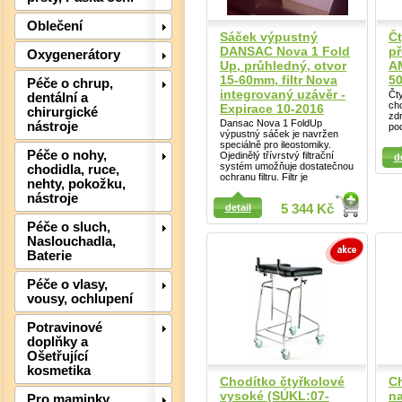
Det
Oblečení
Sáček výpustný
Čt
DANSAC Nova 1 Fold
př
Oxygenerátory
Up, průhledný, otvor
A
15-60mm, filtr Nova
5
Péče o chrup,
integrovaný uzávěr -
Čty
dentální a
cho
Expirace 10-2016
chirurgické
zd
Dansac Nova 1 FoldUp
nástroje
po
výpustný sáček je navržen
speciálně pro ileostomiky.
Detail
Péče o nohy,
Ojedinělý třívrstvý filtrační
d
systém umožňuje dostatečnou
chodidla, ruce,
ochranu filtru. Filtr je
Detail
nehty, pokožku,
nástroje
detail
5 344 Kč
Péče o sluch,
Naslouchadla,
Baterie
Péče o vlasy,
Det
vousy, ochlupení
Potravinové
doplňky a
Ošetřující
kosmetika
Chodítko čtyřkolové
C
vysoké (SÚKL:07-
na
Pro maminky