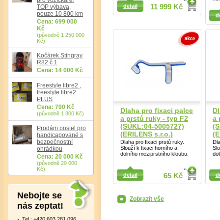
Detail
Det
detail
11 999 Kč
TOP výbava,
Detail
pouze 10 800 km
d
Cena: 699 000
Kč
(původně 1 250 000
Kč)
Kočárek Stingray
R82 č.1
Cena: 14 000 Kč
Freestyle libre2 ,
freestyle libre2
PLUS
Cena: 700 Kč
Dlaha pro fixaci palce
Dl
(původně 1 800 Kč)
a prstů ruky - typ F2
a 
(SÚKL:04-5005727)
(
Prodám postel pro
(ERILENS s.r.o.)
(E
handicapované s
bezpečnostní
Dlaha pro fixaci prstů ruky.
Dla
Slouží k fixaci horního a
Slo
ohrádkou
dolního meziprstního kloubu.
dol
Cena: 20 000 Kč
(původně 29 000
Kč)
Detail
Detail
detail
65 Kč
d
Nebojte se
Zobrazit vše
nás zeptat!
Tel.: +420 603 281 096