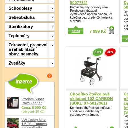
5007731)
D
5
Komaxitovaný ocelový rám.
Schodolezy
Polohování držadel,
Dy
vyměkčená opěrná plocha, 2x
zd
Sebeobsluha
kolečka bez brzdy, 2x kolečka
os
s brzdou.
pro
st
Sterilizátory
Detail
po
detail
7 999 Kč
Detail
Teploměry
d
Zdravotní, pracovní
a rehabilitační
Det
obuv, nesmeky
Zvedáky
Chodítko čtyřkolové
C
skládací 102 CARBON
př
Prodám Super
(SÚKL:07-5017961)
zi
Ravo Zapper
(
Cena: 8 000 Kč
Komfortní čtyřkolové skládací
chodítko s odlehčeným
(původně 18 Kč)
(
carbonovým rámem.
Př
VW Caddy Maxi
js
1.5 TSI – úprava
mo
no
pro vozíčkáře,