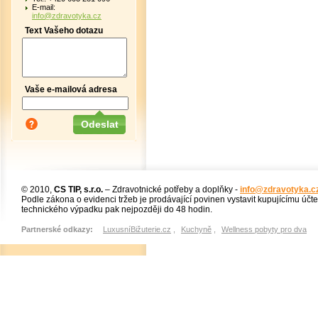
E-mail:
info@zdravotyka.cz
Text Vašeho dotazu
Vaše e-mailová adresa
© 2010,
CS TIP, s.r.o.
– Zdravotnické potřeby a doplňky -
info@zdravotyka.c
Podle zákona o evidenci tržeb je prodávající povinen vystavit kupujícímu účt
technického výpadku pak nejpozději do 48 hodin.
Partnerské odkazy:
LuxusníBižuterie.cz
,
Kuchyně
,
Wellness pobyty pro dva