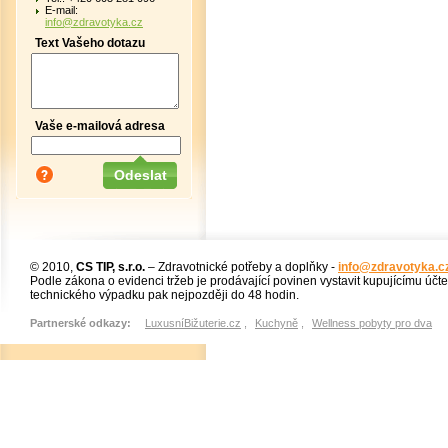
E-mail:
info@zdravotyka.cz
Text Vašeho dotazu
Vaše e-mailová adresa
© 2010,
CS TIP, s.r.o.
– Zdravotnické potřeby a doplňky -
info@zdravotyka.c
Podle zákona o evidenci tržeb je prodávající povinen vystavit kupujícímu účt
technického výpadku pak nejpozději do 48 hodin.
Partnerské odkazy:
LuxusníBižuterie.cz
,
Kuchyně
,
Wellness pobyty pro dva