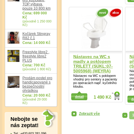
TOP výbava,
pouze 10 800 km
Cena: 699 000
Kč
(původně 1 250 000
Kč)
Kočárek Stingray
Det
R82 č.1
Cena: 14 000 Kč
Freestyle libre2 ,
freestyle libre2
Nástavec na WC s
N
PLUS
madly a poklopem
p
Cena: 700 Kč
TRILETT (SÚKL:07-
(S
(původně 1 800 Kč)
5005968) (MEYRA)
Ná
os
Nástavec na WC s poklopem
Prodám postel pro
os
vhodný pro seniory a pacienty
po
handicapované s
po operacách např. kyčelního
do
bezpečnostní
kloubu.
je 
ohrádkou
Detail
Cena: 20 000 Kč
Detail
detail
1 490 Kč
d
(původně 29 000
Kč)
Zobrazit vše
<
Nebojte se
nás zeptat!
Tel.: +420 603 281 096