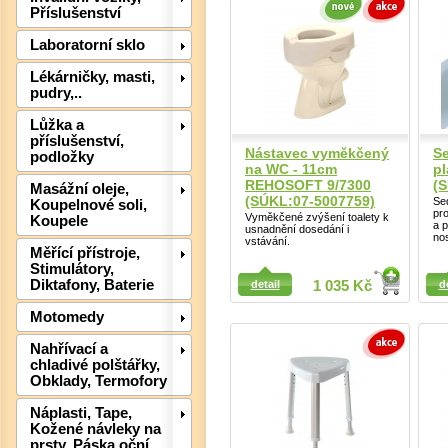
Příslušenství
Laboratorní sklo
Lékárničky, masti,
pudry,..
Lůžka a
příslušenství,
Nástavec vyměkčený
S
podložky
na WC - 11cm
pl
REHOSOFT 9/7300
(
Masážní oleje,
(SÚKL:07-5007759)
Se
Koupelnové soli,
pro
Det
Vyměkčené zvýšení toalety k
Koupele
a 
usnadnění dosedání i
nos
vstávání.
Měřící přístroje,
Stimulátory,
Detail
Detail
Diktafony, Baterie
detail
1 035 Kč
d
Motomedy
Nahřívací a
chladivé polštářky,
Obklady, Termofory
Náplasti, Tape,
Kožené návleky na
prsty, Páska oční