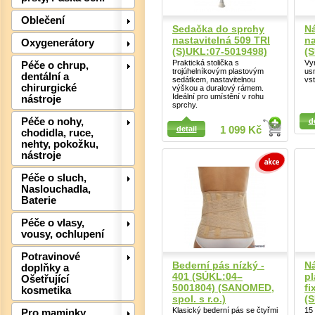
Oblečení
Det
Sedačka do sprchy
N
nastavitelná 509 TRI
na
Oxygenerátory
(S)UKL:07-5019498)
(
Praktická stolička s
Vy
Péče o chrup,
trojúhelníkovým plastovým
us
dentální a
sedátkem, nastavitelnou
vst
chirurgické
výškou a duralový rámem.
Ideální pro umístění v rohu
nástroje
sprchy.
Detail
Detail
Péče o nohy,
d
detail
1 099 Kč
chodidla, ruce,
nehty, pokožku,
nástroje
Péče o sluch,
Naslouchadla,
Baterie
Péče o vlasy,
vousy, ochlupení
Potravinové
Bederní pás nízký -
N
doplňky a
401 (SÚKL:04–
pl
Det
Ošetřující
5001804) (SANOMED,
fi
kosmetika
spol. s r.o.)
(
Klasický bederní pás se čtyřmi
15
Pro maminky