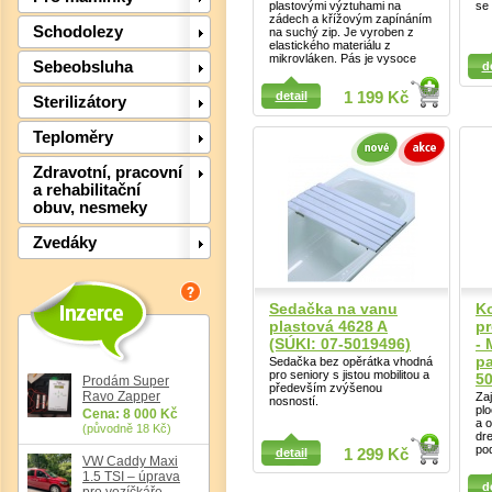
plastovými výztuhami na
se
zádech a křížovým zapínáním
Schodolezy
na suchý zip. Je vyroben z
elastického materiálu z
Detail
mikrovláken. Pás je vysoce
Detail
Sebeobsluha
d
detail
1 199 Kč
Sterilizátory
Teploměry
Zdravotní, pracovní
a rehabilitační
obuv, nesmeky
Zvedáky
Sedačka na vanu
Ko
Det
plastová 4628 A
p
(SÚKl: 07-5019496)
- 
pa
Sedačka bez opěrátka vhodná
pro seniory s jistou mobilitou a
50
Prodám Super
především zvýšenou
Ravo Zapper
Zaj
nosností.
pl
Cena: 8 000 Kč
a o
(původně 18 Kč)
dr
Detail
po
detail
1 299 Kč
VW Caddy Maxi
Detail
1.5 TSI – úprava
d
pro vozíčkáře,