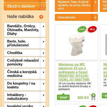
Náplasti, Tape, Kožené
Péč
návleky na prsty, Páska
ruc
Zboží s dárkem
oční
nás
Naše nabídka
Sebeobsluha
Bandáže, Ortézy,
Obinadla, Manžety,
Dlahy
Berle, hole.
příslušenství
Chodítka
Cvičebně relaxační
Nástavec na WC
N
pomůcky
plastový 15 cm s
pl
poklopem a fixací
p
Čínská a korejská
Det
REHOTEC 9/7215C
50
medicína
(SÚKL:07-5007769)
14
se
Do koupelny / na
15 cm vysoký nástavec WC
ví
se dvěmi fixačnmi šrouby a
toaletu
poklopem.
Detail
Detail
Inhalátory -
d
detail
925 Kč
nebulizátory
Invalidní vozíky,