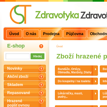
Úvod
O nás
Prodejna
Půjčovna
Obchodn
E-shop
Úvod
>
Zboží hrazené 
Novinky
Bandáže, Ortézy,
Ber
Obinadla, Manžety, Dlahy
Akční zboží
Do koupelny / na toaletu
Inh
Skladem
Repasované
Lékárničky, masti,
Lůž
pudry,..
po
Hrazené
pojišťovnou