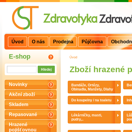
Úvod
O nás
Prodejna
Půjčovna
Obchodn
E-shop
Úvod
>
Zboží hrazené 
Novinky
Bandáže, Ortézy,
Ber
Obinadla, Manžety, Dlahy
Akční zboží
Do koupelny / na toaletu
Inh
Skladem
Repasované
Lékárničky, masti,
Lůž
pudry,..
po
Hrazené
pojišťovnou