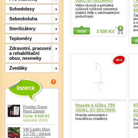
(ÚKL:07-5019445)
- 
lý
Velice vkusná a pohodlná
Schodolezy
výškově výškově stavitelná
50
toaletní židle s odnímatelnými
Zaj
područkami.
Sebeobsluha
pl
a o
dr
Sterilizátory
po
detail
3 500 Kč
Detail
Teploměry
d
Detail
Zdravotní, pracovní
a rehabilitační
obuv, nesmeky
Zvedáky
Det
Hrazda k lůžku 799
Kř
Prodám Super
(SÚKL:07-5017994)
po
Ravo Zapper
(
Hrazda samostojná s
Cena: 8 000 Kč
hrazdičkou (madlem).
Pra
(původně 18 Kč)
žid
soc
VW Caddy Maxi
1.5 TSI – úprava
pro vozíčkáře,