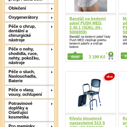
Oblečení
Det
Oxygenerátory
Bandáž na bederní
Ma
páteř PUSH MED,
p
Péče o chrup,
2.40.1 (SÚKL:04–
P
dentální a
5006959)
5
chirurgické
Bandáž na bederní páteř řady
Ma
nástroje
Push MED zlepšuje polohu
stř
bederní páteře a snižuje
de
bolesti.
Péče o nohy,
Detail
chodidla, ruce,
d
detail
3 199 Kč
nehty, pokožku,
Detail
nástroje
Péče o sluch,
Naslouchadla,
Baterie
Péče o vlasy,
vousy, ochlupení
Potravinové
doplňky a
Ošetřující
kosmetika
Křeslo klozetové
Ko
Det
nastavitelné 513 S
p
Pro maminky