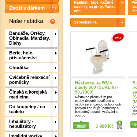
Náplasti, Tape, Kožené
Péč
návleky na prsty, Páska
ruc
Zboží s dárkem
oční
nás
Naše nabídka
Sebeobsluha
Bandáže, Ortézy,
Obinadla, Manžety,
Dlahy
Berle, hole.
příslušenství
Chodítka
Det
Cvičebně relaxační
Nástavec na WC s
An
pomůcky
madly 580 (SÚKL:07-
po
5017969)
s
Čínská a korejská
(
medicína
Nástavec především pro
osoby tělesně postižené a
(
osoby se sníženou schopností
Do koupelny / na
Ant
pohybu zaručující pohodlný a
vho
toaletu
bezpečný dosed i vstávání s
pre
oporou.
Detail
Inhalátory -
d
detail
1 999 Kč
nebulizátory
Detail
Invalidní vozíky,