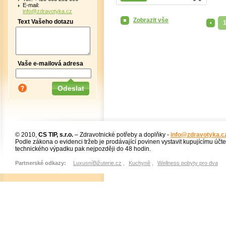
E-mail:
info@zdravotyka.cz
Zobrazit vše
Text Vašeho dotazu
<
Vaše e-mailová adresa
© 2010,
CS TIP, s.r.o.
– Zdravotnické potřeby a doplňky -
info@zdravotyka.c
Podle zákona o evidenci tržeb je prodávající povinen vystavit kupujícímu účt
technického výpadku pak nejpozději do 48 hodin.
Partnerské odkazy:
LuxusníBižuterie.cz
,
Kuchyně
,
Wellness pobyty pro dva