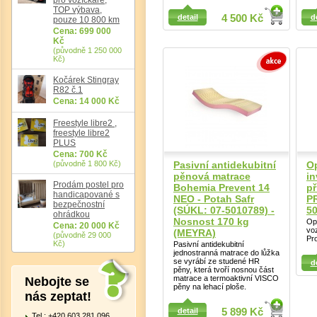
Detail
TOP výbava,
detail
4 500 Kč
d
pouze 10 800 km
Detail
Det
Cena: 699 000
Kč
(původně 1 250 000
Kč)
Kočárek Stingray
R82 č.1
Cena: 14 000 Kč
Freestyle libre2 ,
freestyle libre2
PLUS
Cena: 700 Kč
(původně 1 800 Kč)
Pasivní antidekubitní
Op
pěnová matrace
in
Prodám postel pro
Bohemia Prevent 14
př
handicapované s
NEO - Potah Safr
P
bezpečnostní
(SÚKL: 07-5010789) -
5
ohrádkou
Nosnost 170 kg
Opě
Cena: 20 000 Kč
voz
(MEYRA)
(původně 29 000
Pro
Kč)
Pasivní antidekubitní
Detail
jednostranná matrace do lůžka
Detail
se vyrábí ze studené HR
d
pěny, která tvoří nosnou část
matrace a termoaktivní VISCO
Nebojte se
pěny na lehací ploše.
nás zeptat!
detail
5 899 Kč
Tel.: +420 603 281 096