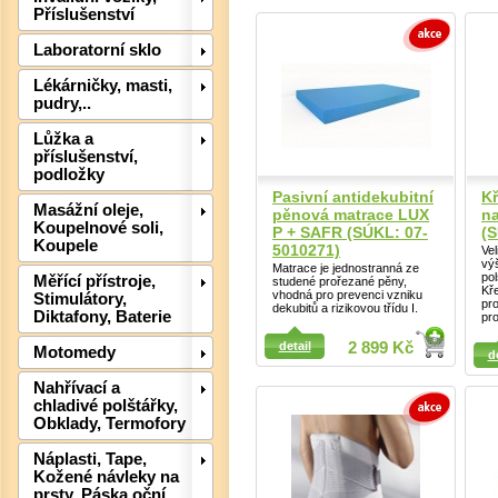
Příslušenství
Laboratorní sklo
Lékárničky, masti,
pudry,..
Lůžka a
příslušenství,
Det
podložky
Pasivní antidekubitní
Kř
Masážní oleje,
pěnová matrace LUX
na
Koupelnové soli,
P + SAFR (SÚKL: 07-
(S
Koupele
5010271)
Ve
vý
Matrace je jednostranná ze
pol
Měřící přístroje,
studené prořezané pěny,
Kř
vhodná pro prevenci vzniku
Stimulátory,
pro
dekubitů a rizikovou třídu I.
Diktafony, Baterie
pro
Detail
Detail
detail
2 899 Kč
Motomedy
d
Nahřívací a
chladivé polštářky,
Obklady, Termofory
Náplasti, Tape,
Kožené návleky na
prsty, Páska oční