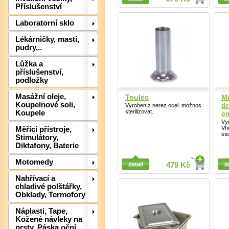
Příslušenství
Laboratorní sklo
Lékárničky, masti,
pudry,..
Lůžka a
příslušenství,
podložky
Det
Masážní oleje,
Toulec
Mi
Koupelnové soli,
dr
Vyroben z nerez ocel. možnos
sterilizovat.
Koupele
c
Vyr
Vh
Měřící přístroje,
ste
Stimulátory,
Diktafony, Baterie
Detail
Detail
Motomedy
detail
479 Kč
d
Nahřívací a
chladivé polštářky,
Obklady, Termofory
Náplasti, Tape,
Kožené návleky na
prsty, Páska oční