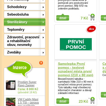
přenosných lékárniček a
pomůcek pro poskytování
první pomoci. Bílý kříž na
Det
Schodolezy
zeleném podkladu.
Sebeobsluha
Detail
Detail
detail
7 Kč
d
Sterilizátory
Teploměry
Zdravotní, pracovní
a rehabilitační
obuv, nesmeky
Zvedáky
Det
Samolepka První
Ce
pomoc - textové
s
označení místa první
dý
pomoci (210 x 80 mm)
Ce
Bezpečnostní tabulka -
samolepící fólie 210 x 80 mm k
Prodám Super
označení místa první pomoci.
Ravo Zapper
Tyto tabulky mají všeobecný
Cena: 8 000 Kč
informační charakter a dávají
Detail
Detail
(původně 18 Kč)
základní informaci
d
VW Caddy Maxi
detail
23 Kč
1.5 TSI – úprava
pro vozíčkáře,