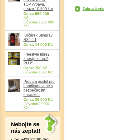
TOP výbava,
pouze 10 800 km
Zobrazit vše
Cena: 699 000
Kč
(původně 1 250 000
Det
Kč)
Kočárek Stingray
R82 č.1
Cena: 14 000 Kč
Freestyle libre2 ,
freestyle libre2
PLUS
Cena: 700 Kč
(původně 1 800 Kč)
Prodám postel pro
handicapované s
bezpečnostní
ohrádkou
Cena: 20 000 Kč
(původně 29 000
Kč)
Nebojte se
nás zeptat!
Tel.: +420 603 281 096