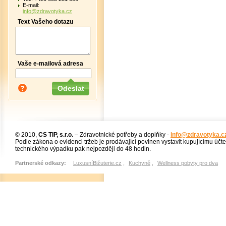
E-mail:
info@zdravotyka.cz
Text Vašeho dotazu
Vaše e-mailová adresa
© 2010,
CS TIP, s.r.o.
– Zdravotnické potřeby a doplňky -
info@zdravotyka.c
Podle zákona o evidenci tržeb je prodávající povinen vystavit kupujícímu účt
technického výpadku pak nejpozději do 48 hodin.
Partnerské odkazy:
LuxusníBižuterie.cz
,
Kuchyně
,
Wellness pobyty pro dva