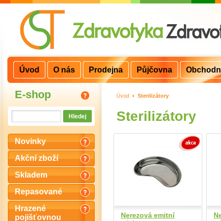
Úvod
O nás
Prodejna
Půjčovna
Obchodn
E-shop
Úvod
>
Sterilizátory
Sterilizátory
Novinky
Akční zboží
Skladem
Repasované
Hrazené
Nerezová emitní
Ne
pojišťovnou