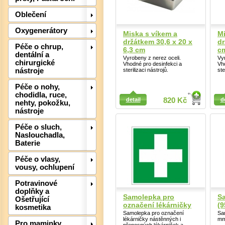
Oblečení
Det
Oxygenerátory
Miska s víkem a
Mi
držátkem 30,6 x 20 x
dr
Péče o chrup,
6,3 cm
c
dentální a
Vyrobeny z nerez oceli.
Vyr
chirurgické
Vhodné pro desinfekci a
Vh
sterilizaci nástrojů.
ste
nástroje
Péče o nohy,
Detail
Detail
chodidla, ruce,
detail
820 Kč
d
nehty, pokožku,
nástroje
Péče o sluch,
Naslouchadla,
Baterie
Péče o vlasy,
vousy, ochlupení
Potravinové
doplňky a
Samolepka pro
Sa
Ošetřující
označení lékárničky
(9
kosmetika
Samolepka pro označení
Sa
lékárničky nástěnných i
mm
Pro maminky