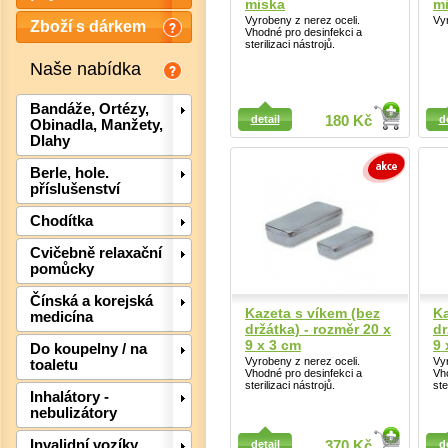
miska
m
Vyrobeny z nerez oceli.
Vyr
Zboží s dárkem
Vhodné pro desinfekci a
sterilizaci nástrojů.
Naše nabídka
Detail
Detail
Bandáže, Ortézy,
detail
180 Kč
d
Obinadla, Manžety,
Dlahy
Berle, hole.
příslušenství
Chodítka
Cvičebně relaxační
pomůcky
Det
Čínská a korejská
Kazeta s víkem (bez
Ka
medicína
držátka) - rozměr 20 x
dr
9 x 3 cm
9 
Do koupelny / na
Vyrobeny z nerez oceli.
Vyr
toaletu
Vhodné pro desinfekci a
Vh
sterilizaci nástrojů.
ste
Inhalátory -
nebulizátory
Detail
Detail
Invalidní vozíky,
detail
370 Kč
d