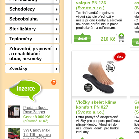
valgus PN 136
as
(Svorto s.r.o.)
(S
Schodolezy
Textilní bandáž s gelovou
Lze
výplní stahuje přednoží v
vb
Sebeobsluha
místě příčné klenby a zároveň
(O)
dokonale chrání kloub palce
kon
proti otlakům a odřeninám.
ta
Sterilizátory
vni
Detail
Detail
Teploměry
detail
210 Kč
Det
d
Zdravotní, pracovní
a rehabilitační
obuv, nesmeky
Zvedáky
Vložky skelet klima
Ge
komfort PN 027
s
Prodám Super
(Svorto s.r.o.)
(S
Ravo Zapper
Cena: 8 000 Kč
Extra prodyšné ortopedické
Sv
vložky pro podporu podélnéa
tv
(původně 18 Kč)
příčné klenby. Vhodné i do
lid
užší obuvi. Ideální pro horké
dl
VW Caddy Maxi
letní dny.
ch
1.5 TSI – úprava
pro vozíčkáře,