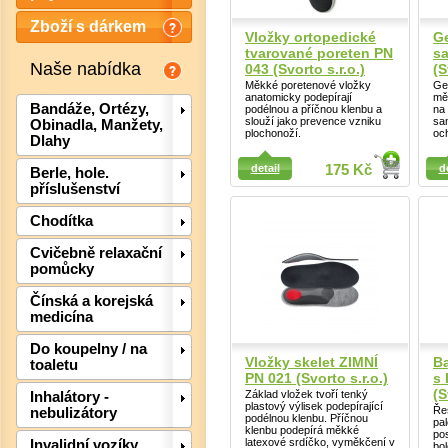
Zboží s dárkem
Vložky ortopedické
Ge
tvarované poreten PN
sa
Naše nabídka
043 (Svorto s.r.o.)
(S
Měkké poretenové vložky
Ge
anatomicky podepírají
mě
Bandáže, Ortézy,
podélnou a příčnou klenbu a
na 
slouží jako prevence vzniku
sa
Obinadla, Manžety,
plochonoží.
och
Dlahy
Detail
Detail
detail
175 Kč
d
Berle, hole.
příslušenství
Chodítka
Cvičebně relaxační
pomůcky
Det
Čínská a korejská
medicína
Do koupelny / na
Vložky skelet ZIMNÍ
Ba
toaletu
PN 021 (Svorto s.r.o.)
s
(S
Základ vložek tvoří tenký
Inhalátory -
plastový výlisek podepírající
Ře
nebulizátory
podélnou klenbu. Příčnou
pal
klenbu podepírá měkké
pos
latexové srdíčko, vyměkčení v
Invalidní vozíky,
bol