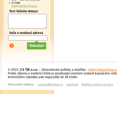
E-mail:
info@zdravotyka.cz
Text Vašeho dotazu
Vaše e-mailová adresa
© 2010,
CS TIP, s.r.o.
– Zdravotnické potřeby a doplňky -
info@zdravotyka.c
Podle zákona o evidenci tržeb je prodávající povinen vystavit kupujícímu účt
technického výpadku pak nejpozději do 48 hodin.
Partnerské odkazy:
LuxusníBižuterie.cz
,
Kuchyně
,
Wellness pobyty pro dva