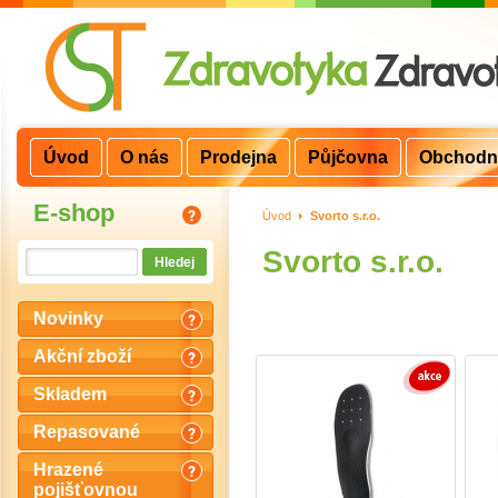
Úvod
O nás
Prodejna
Půjčovna
Obchodn
E-shop
Úvod
>
Svorto s.r.o.
Svorto s.r.o.
Novinky
Akční zboží
Skladem
Repasované
Hrazené
pojišťovnou