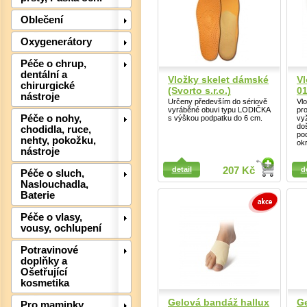
Oblečení
Oxygenerátory
Péče o chrup,
dentální a
Vložky skelet dámské
Vl
chirurgické
(Svorto s.r.o.)
01
nástroje
Určeny především do sériově
Vlo
vyráběné obuvi typu LODIČKA
pro
Péče o nohy,
s výškou podpatku do 6 cm.
vy
do
chodidla, ruce,
po
nehty, pokožku,
okr
nástroje
Detail
Detail
Det
detail
207 Kč
d
Péče o sluch,
Naslouchadla,
Baterie
Péče o vlasy,
vousy, ochlupení
Potravinové
doplňky a
Ošetřující
kosmetika
Gelová bandáž hallux
G
Pro maminky