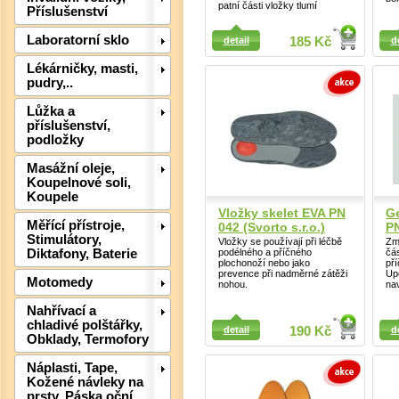
patní části vložky tlumí
Příslušenství
Detail
Detail
Laboratorní sklo
detail
185 Kč
d
Lékárničky, masti,
Det
pudry,..
Lůžka a
příslušenství,
podložky
Masážní oleje,
Koupelnové soli,
Koupele
Vložky skelet EVA PN
Ge
Měřící přístroje,
042 (Svorto s.r.o.)
PN
Stimulátory,
Vložky se používají při léčbě
Zm
podélného a příčného
čás
Diktafony, Baterie
plochonoží nebo jako
př
prevence při nadměrné zátěži
Up
Motomedy
nohou.
nav
Nahřívací a
Det
Detail
Detail
chladivé polštářky,
detail
190 Kč
d
Obklady, Termofory
Náplasti, Tape,
Kožené návleky na
prsty, Páska oční