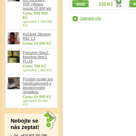
Detail
Detail
detail
235 Kč
d
TOP výbava,
pouze 10 800 km
Cena: 699 000
Det
Kč
Zobrazit vše
(původně 1 250 000
Kč)
Kočárek Stingray
R82 č.1
Cena: 14 000 Kč
Freestyle libre2 ,
freestyle libre2
PLUS
Cena: 700 Kč
(původně 1 800 Kč)
Prodám postel pro
handicapované s
bezpečnostní
ohrádkou
Cena: 20 000 Kč
(původně 29 000
Kč)
Nebojte se
nás zeptat!
Tel.: +420 603 281 096