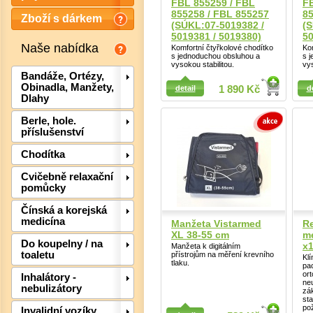
FBL 855259 / FBL
FB
855258 / FBL 855257
85
Zboží s dárkem
(SÚKL:07-5019382 /
(S
5019381 / 5019380)
50
Naše nabídka
Komfortní čtyřkolové chodítko
Ko
s jednoduchou obsluhou a
s 
vysokou stabilitou.
vys
Detail
Bandáže, Ortézy,
Detail
Obinadla, Manžety,
detail
1 890 Kč
d
Dlahy
Berle, hole.
příslušenství
Chodítka
Det
Cvičebně relaxační
pomůcky
Čínská a korejská
medicína
Manžeta Vistarmed
Re
XL 38-55 cm
me
Do koupelny / na
x
Manžeta k digitálním
toaletu
přístrojům na měření krevního
Klí
tlaku.
pac
or
Inhalátory -
ne
nebulizátory
zá
sta
Detail
po
Invalidní vozíky,