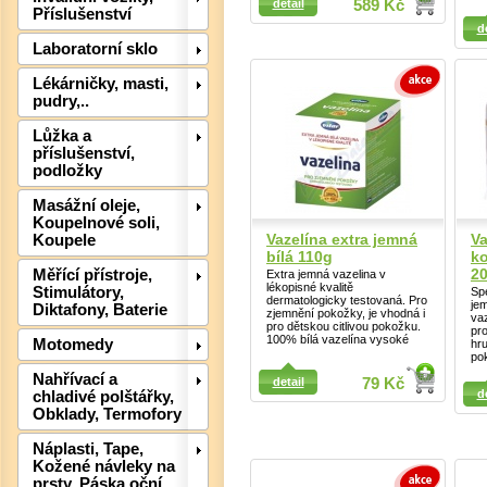
detail
589 Kč
Příslušenství
Detail
d
Laboratorní sklo
Lékárničky, masti,
Det
pudry,..
Lůžka a
příslušenství,
podložky
Masážní oleje,
Koupelnové soli,
Vazelína extra jemná
Va
Koupele
bílá 110g
ko
2
Měřící přístroje,
Extra jemná vazelina v
lékopisné kvalitě
Stimulátory,
Spe
dermatologicky testovaná. Pro
je
Diktafony, Baterie
zjemnění pokožky, je vhodná i
vaz
pro dětskou citlivou pokožku.
pro
100% bílá vazelína vysoké
Motomedy
hr
po
Nahřívací a
Detail
detail
79 Kč
d
chladivé polštářky,
Obklady, Termofory
Detail
Náplasti, Tape,
Det
Kožené návleky na
prsty, Páska oční