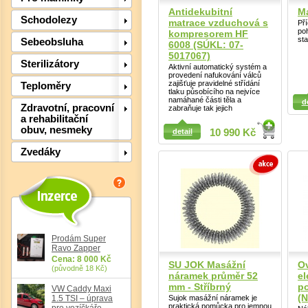
Antidekubitní
Ma
Schodolezy
matrace vzduchová s
Př
poh
kompresorem HF
sta
Sebeobsluha
6008 (SÚKL: 07-
5017067)
Det
Sterilizátory
Aktivní automatický systém a
provedení nafukování válců
zajišťuje pravidelné střídání
Teploměry
tlaku působícího na nejvíce
Detail
namáhané části těla a
Detail
d
Zdravotní, pracovní
zabraňuje tak jejich
a rehabilitační
obuv, nesmeky
detail
10 990 Kč
Zvedáky
Prodám Super
Ravo Zapper
Cena: 8 000 Kč
SU JOK Masážní
O
(původně 18 Kč)
náramek průměr 52
el
mm - Stříbrný
po
VW Caddy Maxi
(N
1.5 TSI – úprava
Sujok masážní náramek je
Det
praktická pomůcka pro jemnou
pro vozíčkáře,