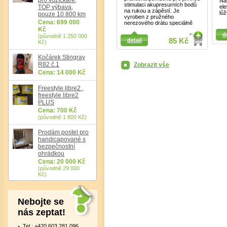
Ná
stimulaci akupresurních bodů
TOP výbava,
el
na rukou a zápěstí. Je
lů
pouze 10 800 km
vyroben z pružného
Cena: 699 000
nerezového drátu speciálně
Detail
Detail
Kč
d
(původně 1 250 000
detail
85 Kč
Kč)
Kočárek Stingray
R82 č.1
Zobrazit vše
Cena: 14 000 Kč
Freestyle libre2 ,
freestyle libre2
PLUS
Cena: 700 Kč
(původně 1 800 Kč)
Prodám postel pro
handicapované s
bezpečnostní
ohrádkou
Cena: 20 000 Kč
(původně 29 000
Kč)
Nebojte se
nás zeptat!
Tel.: +420 603 281 096