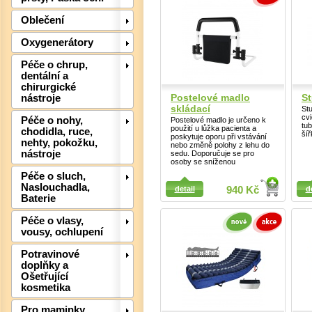
Oblečení
Oxygenerátory
Péče o chrup,
dentální a
chirurgické
Postelové madlo
St
nástroje
skládací
Stu
cvi
Péče o nohy,
Postelové madlo je určeno k
tub
použití u lůžka pacienta a
chodidla, ruce,
šíř
poskytuje oporu při vstávání
nehty, pokožku,
nebo změně polohy z lehu do
nástroje
sedu. Doporučuje se pro
osoby se sníženou
Péče o sluch,
Detail
Detail
Naslouchadla,
detail
940 Kč
d
Det
Baterie
Péče o vlasy,
vousy, ochlupení
Potravinové
doplňky a
Ošetřující
kosmetika
Pro maminky