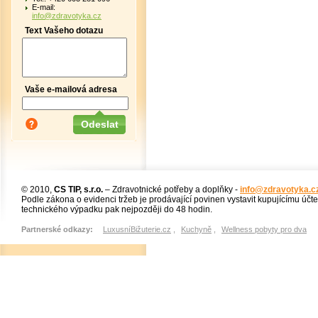
E-mail:
info@zdravotyka.cz
Text Vašeho dotazu
Vaše e-mailová adresa
© 2010,
CS TIP, s.r.o.
– Zdravotnické potřeby a doplňky -
info@zdravotyka.c
Podle zákona o evidenci tržeb je prodávající povinen vystavit kupujícímu účt
technického výpadku pak nejpozději do 48 hodin.
Partnerské odkazy:
LuxusníBižuterie.cz
,
Kuchyně
,
Wellness pobyty pro dva