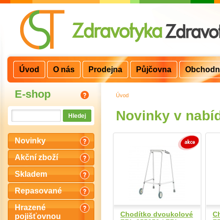
Úvod
O nás
Prodejna
Půjčovna
Obchodn
E-shop
Úvod
>
Novinky v nabí
Novinky
Akční zboží
Skladem
Repasované
Hrazené
Chodítko dvoukolové
C
pojišťovnou