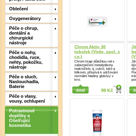
Oblečení
Oxygenerátory
Péče o chrup,
dentální a
chirurgické
nástroje
Chrom Aktiv 30
Ji
tobolek (Virde, spol. s
b
Péče o nohy,
r.o.)
(V
chodidla, ruce,
Chrom hraje důležitou roli v
Jit
nehty, pokožku,
zabezpečení metabolismu
dý
nástroje
makroživin, tj, cukrů, tuků a
dýc
bílkovin, přispívá k udržování
Pod
Det
normální hladiny glukózy v
trá
Péče o sluch,
krvi.
pos
Naslouchadla,
Detail
Baterie
Detail
detail
99 Kč
d
Péče o vlasy,
vousy, ochlupení
Potravinové
doplňky a
Ošetřující
kosmetika