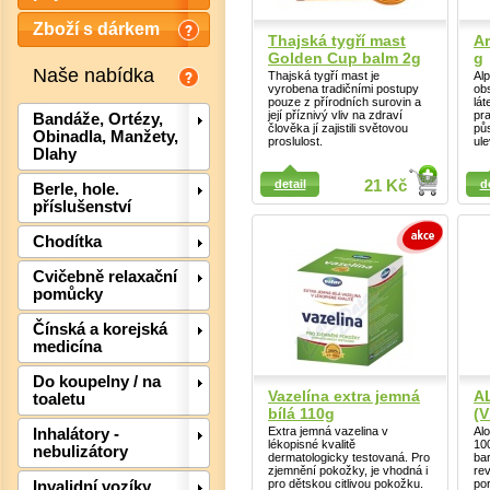
Zboží s dárkem
Thajská tygří mast
Ar
Golden Cup balm 2g
g
Naše nabídka
Thajská tygří mast je
Alp
vyrobena tradičními postupy
ob
pouze z přírodních surovin a
lát
její příznivý vliv na zdraví
pra
Bandáže, Ortézy,
člověka jí zajistili světovou
půs
Obinadla, Manžety,
proslulost.
ule
Dlahy
Detail
Detail
detail
21 Kč
d
Berle, hole.
příslušenství
Chodítka
Cvičebně relaxační
Det
pomůcky
Čínská a korejská
medicína
Do koupelny / na
Vazelína extra jemná
A
toaletu
bílá 110g
(V
Extra jemná vazelina v
Al
Inhalátory -
lékopisné kvalitě
10
nebulizátory
dermatologicky testovaná. Pro
bar
zjemnění pokožky, je vhodná i
rev
pro dětskou citlivou pokožku.
po
Invalidní vozíky,