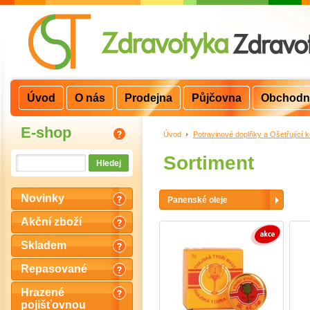
Úvod
O nás
Prodejna
Půjčovna
Obchodn
E-shop
Úvod
>
Potravinové doplňky a Ošetřující 
Sortiment
Novinky
Panenské oleje
Akční zboží
Skladem
Repasované
Hrazené
pojišťovnou