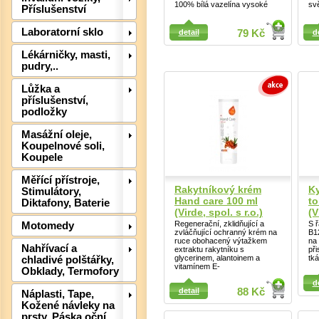
100% bílá vazelína vysoké
svě
Příslušenství
Detail
Laboratorní sklo
detail
79 Kč
d
Detail
Lékárničky, masti,
pudry,..
Det
Lůžka a
příslušenství,
podložky
Masážní oleje,
Koupelnové soli,
Koupele
Měřící přístroje,
Rakytníkový krém
Ky
Stimulátory,
Hand care 100 ml
to
Diktafony, Baterie
(Virde, spol. s r.o.)
(V
Regenerační, zklidňující a
S ř
Motomedy
zvláčňující ochranný krém na
B12
ruce obohacený výtažkem
na
Nahřívací a
extraktu rakytníku s
př
Det
glycerinem, alantoinem a
tká
chladivé polštářky,
vitamínem E-
Obklady, Termofory
Detail
Detail
d
detail
88 Kč
Náplasti, Tape,
Kožené návleky na
prsty, Páska oční