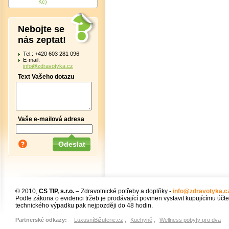
Kč)
Nebojte se
nás zeptat!
Tel.: +420 603 281 096
E-mail:
info@zdravotyka.cz
Text Vašeho dotazu
Vaše e-mailová adresa
© 2010,
CS TIP, s.r.o.
– Zdravotnické potřeby a doplňky -
info@zdravotyka.c
Podle zákona o evidenci tržeb je prodávající povinen vystavit kupujícímu účt
technického výpadku pak nejpozději do 48 hodin.
Partnerské odkazy:
LuxusníBižuterie.cz
,
Kuchyně
,
Wellness pobyty pro dva