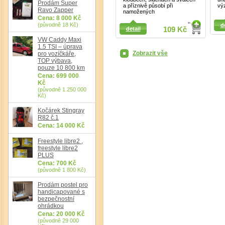
Prodám Super
a příznivě působí při
vý
Det
Ravo Zapper
namožených
Cena: 8 000 Kč
Detail
Detail
(původně 18 Kč)
d
detail
109 Kč
VW Caddy Maxi
1.5 TSI – úprava
Zobrazit vše
pro vozíčkáře,
TOP výbava,
pouze 10 800 km
Cena: 699 000
Kč
(původně 1 250 000
Kč)
Kočárek Stingray
R82 č.1
Cena: 14 000 Kč
Freestyle libre2 ,
freestyle libre2
PLUS
Cena: 700 Kč
(původně 1 800 Kč)
Prodám postel pro
handicapované s
bezpečnostní
ohrádkou
Cena: 20 000 Kč
(původně 29 000