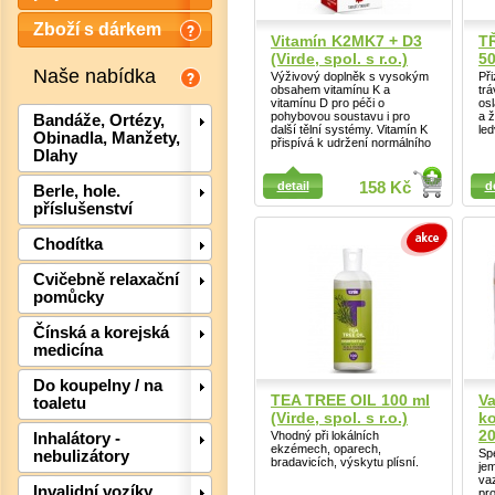
Zboží s dárkem
Vitamín K2MK7 + D3
T
(Virde, spol. s r.o.)
50
Naše nabídka
Výživový doplněk s vysokým
Při
obsahem vitamínu K a
trá
vitamínu D pro péči o
osl
pohybovou soustavu i pro
a ž
Bandáže, Ortézy,
další tělní systémy. Vitamín K
led
Obinadla, Manžety,
přispívá k udržení normálního
Dlahy
Detail
Detail
detail
158 Kč
d
Berle, hole.
příslušenství
Chodítka
Cvičebně relaxační
pomůcky
Čínská a korejská
medicína
Det
Do koupelny / na
TEA TREE OIL 100 ml
Va
toaletu
(Virde, spol. s r.o.)
ko
2
Vhodný při lokálních
Inhalátory -
ekzémech, oparech,
Spe
nebulizátory
bradavicích, výskytu plísní.
je
vaz
Invalidní vozíky,
pro