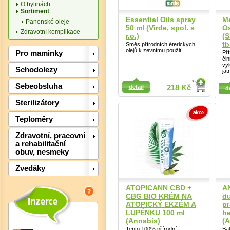
O bylinách
Sortiment
Essential Oils spray
M
Panenské oleje
50 ml (Virde, spol. s
Os
Zdravotní komplikace
r.o.)
(S
tb
Směs přírodních éterických
olejů k zevnímu použití.
Pro maminky
Př
Det
čin
vyl
Schodolezy
ját
Detail
Detail
Sebeobsluha
detail
218 Kč
d
Sterilizátory
Teploměry
Zdravotní, pracovní
a rehabilitační
obuv, nesmeky
Zvedáky
ATOPICANN CBD +
A
CBG BIO KRÉM NA
du
ATOPICKÝ EKZÉM A
pr
Det
LUPÉNKU 100 ml
he
(Annabis)
(A
Tento 100% přírodní
Ba