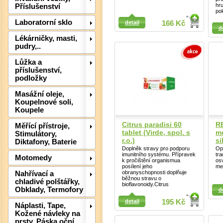
hr
Příslušenství
po
Detail
Laboratorní sklo
Detail
detail
166 Kč
d
Lékárničky, masti,
pudry,..
Lůžka a
příslušenství,
podložky
Masážní oleje,
Det
Koupelnové soli,
Koupele
Citrus paradisi 60
R
Měřící přístroje,
tablet (Virde, spol. s
m
Stimulátory,
r.o.)
si
Diktafony, Baterie
Doplněk stravy pro podporu
Opo
imunitního systému. Přípravek
tra
Motomedy
k pročištění organismua
os
posílení jeho
me
obranyschopnosti doplňuje
Nahřívací a
běžnou stravu o
chladivé polštářky,
Detail
Detail
bioflavonoidy.Citrus
Obklady, Termofory
d
detail
195 Kč
Náplasti, Tape,
Kožené návleky na
Det
prsty, Páska oční