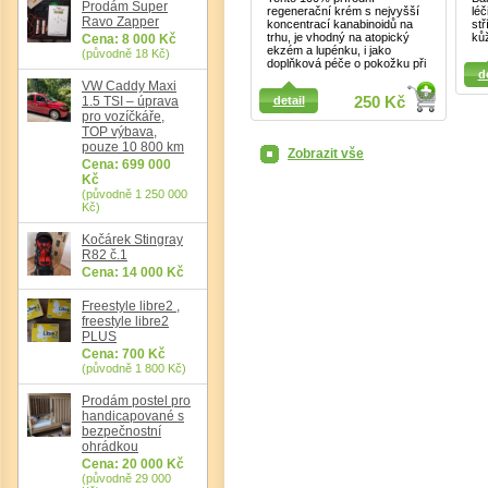
Prodám Super
regenerační krém s nejvyšší
léč
Ravo Zapper
koncentrací kanabinoidů na
stř
trhu, je vhodný na atopický
kůž
Cena: 8 000 Kč
ekzém a lupénku, i jako
(původně 18 Kč)
Detail
doplňková péče o pokožku při
Detail
d
VW Caddy Maxi
1.5 TSI – úprava
detail
250 Kč
pro vozíčkáře,
TOP výbava,
pouze 10 800 km
Zobrazit vše
Cena: 699 000
Kč
(původně 1 250 000
Kč)
Kočárek Stingray
R82 č.1
Cena: 14 000 Kč
Freestyle libre2 ,
freestyle libre2
PLUS
Cena: 700 Kč
(původně 1 800 Kč)
Prodám postel pro
handicapované s
bezpečnostní
ohrádkou
Cena: 20 000 Kč
(původně 29 000