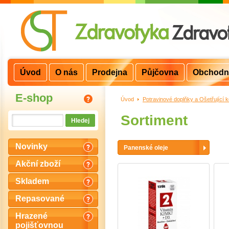
Úvod
O nás
Prodejna
Půjčovna
Obchodn
E-shop
Úvod
>
Potravinové doplňky a Ošetřující 
Sortiment
Novinky
Panenské oleje
Akční zboží
Skladem
Repasované
Hrazené
pojišťovnou