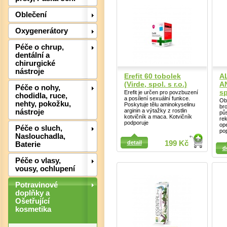
Oblečení
Oxygenerátory
Péče o chrup,
dentální a
chirurgické
nástroje
Erefit 60 tobolek
A
(Virde, spol. s r.o.)
A
Péče o nohy,
sp
Erefit je určen pro povzbuzení
chodidla, ruce,
a posílení sexuální funkce.
Ob
nehty, pokožku,
Poskytuje tělu aminokyselinu
bro
arginin a výtažky z rostlin
nástroje
pů
kotvičník a maca. Kotvičník
re
podporuje
op
Péče o sluch,
po
Naslouchadla,
Det
Detail
Detail
detail
199 Kč
Baterie
d
Péče o vlasy,
vousy, ochlupení
Potravinové
doplňky a
Ošetřující
kosmetika