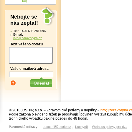
Kč)
Nebojte se
nás zeptat!
Tel.: +420 603 281 096
E-mail:
info@zdravotyka.cz
Text Vašeho dotazu
Vaše e-mailová adresa
© 2010,
CS TIP, s.r.o.
– Zdravotnické potřeby a doplňky -
info@zdravotyka.c
Podle zákona o evidenci tržeb je prodávající povinen vystavit kupujícímu účt
technického výpadku pak nejpozději do 48 hodin.
Partnerské odkazy:
LuxusníBižuterie.cz
,
Kuchyně
,
Wellness pobyty pro dva