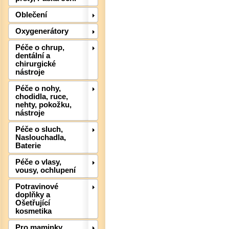
Oblečení
Oxygenerátory
Péče o chrup,
dentální a
chirurgické
nástroje
Péče o nohy,
chodidla, ruce,
nehty, pokožku,
nástroje
Péče o sluch,
Det
Naslouchadla,
Baterie
Péče o vlasy,
vousy, ochlupení
Potravinové
doplňky a
Ošetřující
kosmetika
Pro maminky