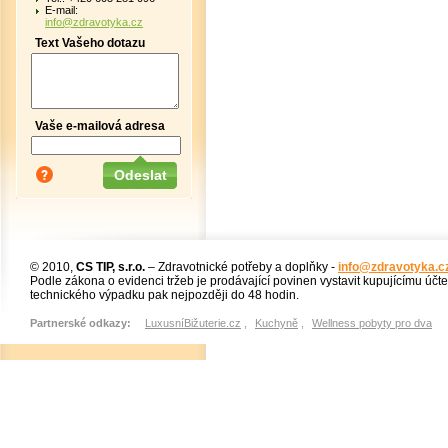
E-mail:
info@zdravotyka.cz
Text Vašeho dotazu
Vaše e-mailová adresa
© 2010,
CS TIP, s.r.o.
– Zdravotnické potřeby a doplňky -
info@zdravotyka.c
Podle zákona o evidenci tržeb je prodávající povinen vystavit kupujícímu účt
technického výpadku pak nejpozději do 48 hodin.
Partnerské odkazy:
LuxusníBižuterie.cz
,
Kuchyně
,
Wellness pobyty pro dva