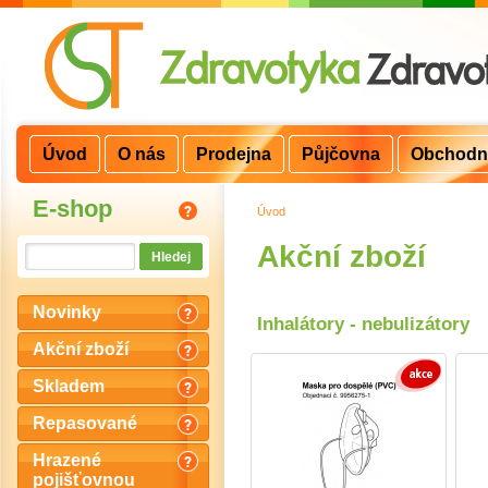
Úvod
O nás
Prodejna
Půjčovna
Obchodn
E-shop
Úvod
>
Akční zboží
Novinky
Inhalátory - nebulizátory
Akční zboží
Skladem
Repasované
Hrazené
pojišťovnou