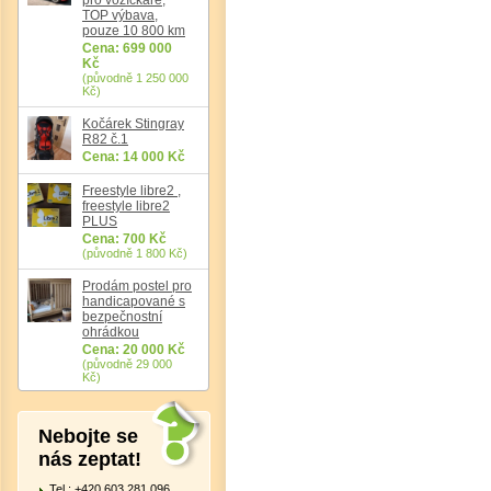
TOP výbava,
pouze 10 800 km
Cena: 699 000
Kč
(původně 1 250 000
Kč)
Kočárek Stingray
R82 č.1
Cena: 14 000 Kč
Freestyle libre2 ,
freestyle libre2
PLUS
Cena: 700 Kč
(původně 1 800 Kč)
Prodám postel pro
handicapované s
bezpečnostní
ohrádkou
Cena: 20 000 Kč
(původně 29 000
Kč)
Nebojte se
nás zeptat!
Tel.: +420 603 281 096