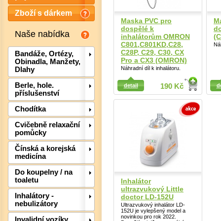
Zboží s dárkem
Maska PVC pro
M
dospělé k
do
Naše nabídka
inhalátorům OMRON
(
C801,C801KD,C28,
Náh
C28P, C29, C30, CX
Bandáže, Ortézy,
Pro a CX3 (OMRON)
Obinadla, Manžety,
Náhradní díl k inhalátoru.
Dlahy
Detail
Detail
Berle, hole.
detail
190 Kč
d
příslušenství
Chodítka
Det
Cvičebně relaxační
pomůcky
Čínská a korejská
medicína
Do koupelny / na
toaletu
Inhalátor
ultrazvukový Little
Inhalátory -
doctor LD-152U
nebulizátory
Ultrazvukový inhalátor LD-
152U je vylepšený model a
novinkou pro rok 2022.
Invalidní vozíky,