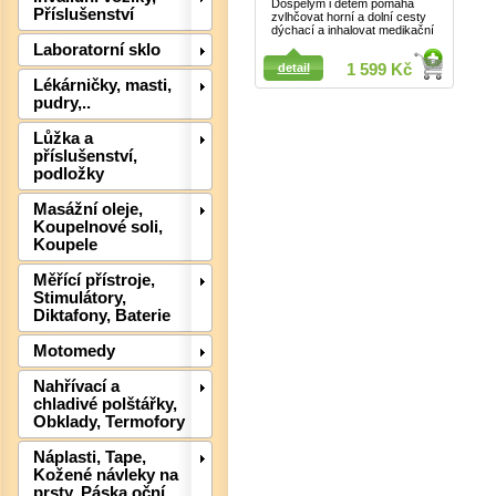
Dospělým i dětem pomáhá
Příslušenství
zvlhčovat horní a dolní cesty
dýchací a inhalovat medikační
Laboratorní sklo
detail
1 599 Kč
Lékárničky, masti,
pudry,..
Det
Lůžka a
příslušenství,
podložky
Masážní oleje,
Koupelnové soli,
Koupele
Měřící přístroje,
Stimulátory,
Diktafony, Baterie
Motomedy
Nahřívací a
chladivé polštářky,
Obklady, Termofory
Det
Náplasti, Tape,
Kožené návleky na
prsty, Páska oční