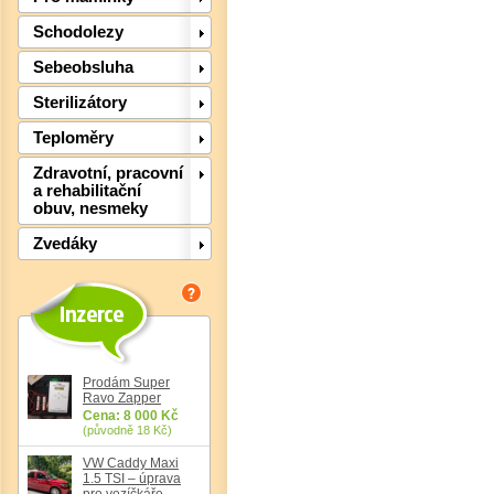
Schodolezy
Sebeobsluha
Sterilizátory
Teploměry
Zdravotní, pracovní
a rehabilitační
Det
obuv, nesmeky
Zvedáky
Prodám Super
Ravo Zapper
Cena: 8 000 Kč
(původně 18 Kč)
VW Caddy Maxi
1.5 TSI – úprava
Det
pro vozíčkáře,