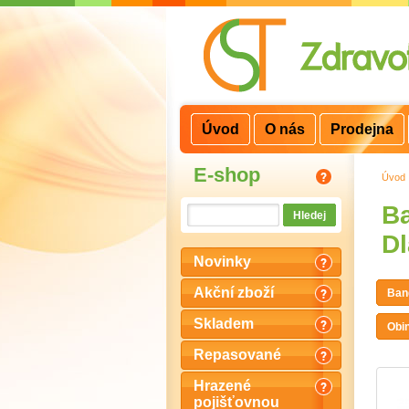
3
2
1
Úvod
O nás
Prodejna
E-shop
Úvod
Ba
D
Novinky
Akční zboží
Ban
Skladem
Obi
Repasované
Hrazené
pojišťovnou