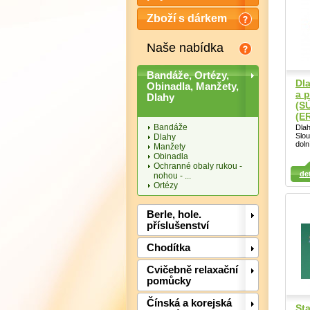
Zboží s dárkem
Naše nabídka
Bandáže, Ortézy,
Dla
Obinadla, Manžety,
a p
Dlahy
(S
(ER
Bandáže
Dlah
Slou
Dlahy
doln
Manžety
Obinadla
Ochranné obaly rukou -
Detail
Detail
Det
det
nohou - ...
Ortézy
Berle, hole.
příslušenství
Chodítka
Cvičebně relaxační
pomůcky
Čínská a korejská
Sta