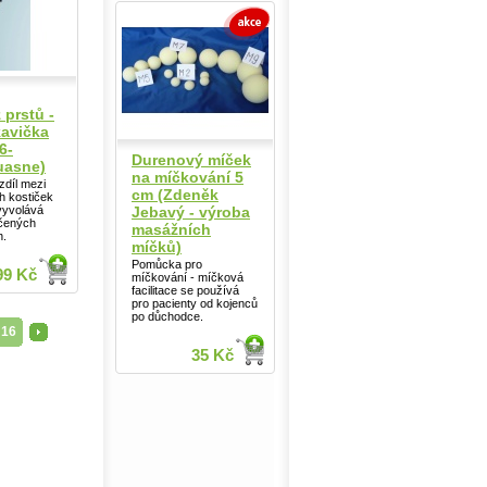
 prstů -
avička
6-
Durenový míček
uasne)
na míčkování 5
ozdíl mezi
cm (Zdeněk
h kostiček
Jebavý - výroba
 vyvolává
éčených
masážních
h.
míčků)
Pomůcka pro
99 Kč
míčkování - míčková
facilitace se používá
pro pacienty od kojenců
po důchodce.
...
16
>
35 Kč