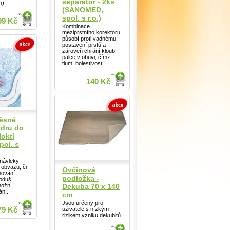
separátor - 2ks
h).
(SANOMED,
spol. s r.o.)
99 Kč
Kombinace
meziprstního korektoru
působí proti vadnému
postavení prstů a
zároveň chrání kloub
palce v obuvi, čímž
tlumí bolestivost.
140 Kč
ěsné
ádru do
loktí
ol. s
návleky
 obvazu, či
Ovčinová
ování.
podložka -
oduší
Dekuba 70 x 140
možní
ání.
cm
Jsou určeny pro
uživatele s nízkým
79 Kč
rizikem vzniku dekubitů.