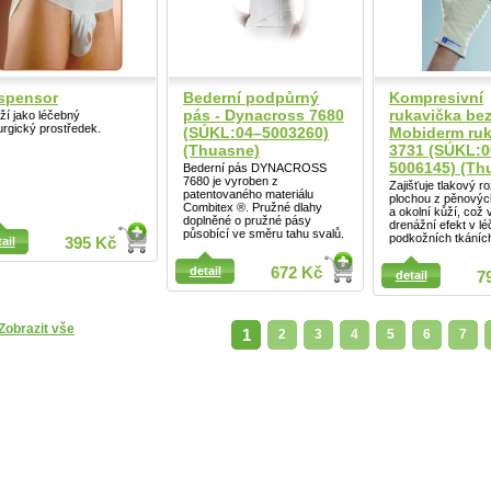
spensor
Bederní podpůrný
Kompresivní
pás - Dynacross 7680
rukavička bez
ží jako léčebný
urgický prostředek.
(SÚKL:04–5003260)
Mobiderm ruk
(Thuasne)
3731 (SÚKL:0
5006145) (Th
Bederní pás DYNACROSS
7680 je vyroben z
Zajišťuje tlakový r
patentovaného materiálu
plochou z pěnovýc
Combitex ®. Pružné dlahy
a okolní kůží, což
doplněné o pružné pásy
drenážní efekt v l
působící ve směru tahu svalů.
podkožních tkáníc
ail
395 Kč
ail
detail
672 Kč
detail
7
Zobrazit vše
1
2
3
4
5
6
7
Detail