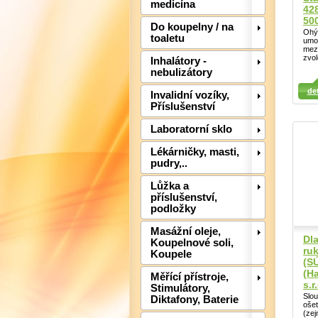
medicína
42
50
Do koupelny / na
Ohý
toaletu
umo
mez
zvol
Inhalátory -
nebulizátory
Detail
Detail
det
Det
Invalidní vozíky,
Příslušenství
Laboratorní sklo
Lékárničky, masti,
pudry,..
Lůžka a
příslušenství,
podložky
Masážní oleje,
Dla
Koupelnové soli,
ruk
Koupele
(S
(H
Měřící přístroje,
s.r
Stimulátory,
Slo
Diktafony, Baterie
ošet
(ze