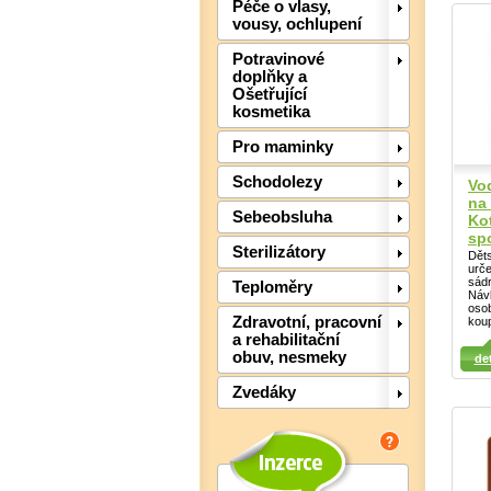
Péče o vlasy,
vousy, ochlupení
Potravinové
doplňky a
Ošetřující
kosmetika
Pro maminky
Schodolezy
Vo
na
Sebeobsluha
Ko
spo
Sterilizátory
Dět
urče
sád
Teploměry
Návl
oso
Zdravotní, pracovní
koup
Det
a rehabilitační
Detail
obuv, nesmeky
det
Detail
Zvedáky