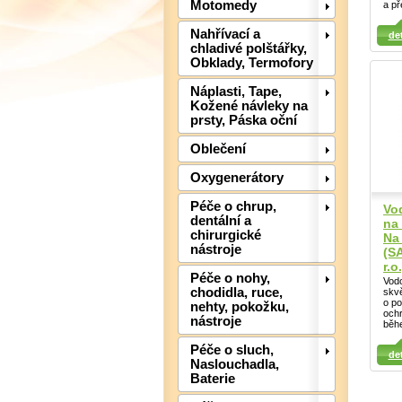
Motomedy
a př
Detail
Detail
Det
Nahřívací a
det
chladivé polštářky,
Obklady, Termofory
Náplasti, Tape,
Kožené návleky na
prsty, Páska oční
Oblečení
Oxygenerátory
Péče o chrup,
Vo
dentální a
na
chirurgické
Na
nástroje
(S
r.o.
Péče o nohy,
Vodo
chodidla, ruce,
skv
o po
nehty, pokožku,
och
nástroje
běhe
Detail
Péče o sluch,
Det
det
Naslouchadla,
Detail
Baterie