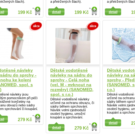
etržených šlach).
a přetržených šlach).
a přetržených šlac
ail
ail
199 Kč
detail
199 Kč
detail
1
Detail
dotěsné návleky
Dětské vodotěsné
Dětské vodot
 sádru do sprchy -
návleky na sádru do
návleky na s
 nohu ke koleni
sprchy - Celá noha
sprchy - Před
ANOMED, spol. s
(vel. M - mrknout na
(SANOMED, sp
)
rozměry) (SANOMED,
r.o.)
spol. s r.o.)
těsné návleky jsou
Dětské vodotěsné 
ělým pomocníkem při péči
určené na ochranu
Dětské vodotěsné návleky
stižené končetiny na
sádry během sprch
určené na ochranu obvazu, či
ranu obvazů nebo sádry
Návlek velmi zjedn
sádry během sprchování.
m sprchování či koupání.
osobní hygienu, u
Návlek velmi zjednoduší
koupání a sprchov
osobní hygienu, umožní
koupání a sprchování.
ail
ail
279 Kč
detail
2
detail
279 Kč
Detail