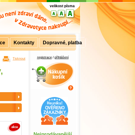
velikost písma
rce
Kontakty
Dopravné, platba
registrace
/
přihlášení
Tisknout
Nákupní košík
,
Nejprodávanější