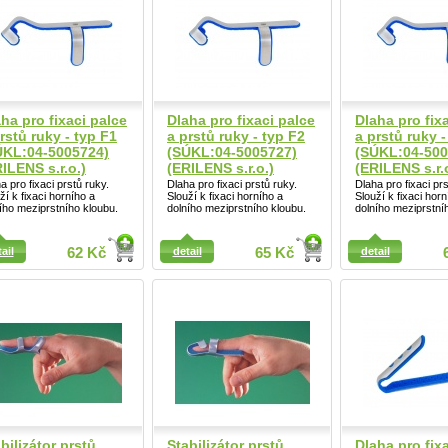
ha pro fixaci palce
Dlaha pro fixaci palce
Dlaha pro fix
rstů ruky - typ F1
a prstů ruky - typ F2
a prstů ruky -
ÚKL:04-5005724)
(SÚKL:04-5005727)
(SÚKL:04-500
ILENS s.r.o.)
(ERILENS s.r.o.)
(ERILENS s.r.
a pro fixaci prstů ruky.
Dlaha pro fixaci prstů ruky.
Dlaha pro fixaci prs
ží k fixaci horního a
Slouží k fixaci horního a
Slouží k fixaci horn
ího meziprstního kloubu.
dolního meziprstního kloubu.
dolního meziprstní
Detail
ail
ail
62 Kč
detail
65 Kč
detail
bilizátor prstů
Stabilizátor prstů
Dlaha pro fix