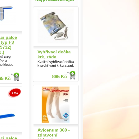
aci palce
 typ F3
5732)
Vyhřívací dečka
o.)
krk, záda
tů ruky.
ího a
Kvalitní vyhřívací dečka
ho kloubu.
k prohřívání krku a zad.
865 Kč
65 Kč
Avicenum 360 -
zdravotní
aci palce