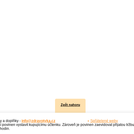
Zpět nahoru
y a doplňky -
info@zdravotyka.cz
Spřátelené weby
í povinen vystavit kupujícímu účtenku. Zároveň je povinen zaevidovat přijatou tržb
hodin.