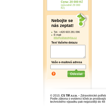
Cena: 20 000 Kč
(původně 29 000
Kč)
Nebojte se
nás zeptat!
Tel.: +420 603 281 096
E-mail:
info@zdravotyka.cz
Text Vašeho dotazu
Vaše e-mailová adresa
© 2010,
CS TIP, s.r.o.
– Zdravotnické potřeb
Podle zákona o evidenci tržeb je prodávajíc
technického výpadku pak nejpozději do 48 