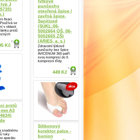
lýtkové
 typ J
punčochy
5735)
otevřená špice /
o.)
zavřná špice,
ro fixaci
Sanitized
. Používá se
(SÚKL:06-
í v oblasti
5002664 OŠ, 06-
článku prstů
 řezných
5002665 ZŠ)
(ARIES, a. s.)
95 Kč
Zdravotní lýtkové
punčochy bez špice
AVICENUM 360 patří
svou kompresí do II.
kompresní třídy.
449 Kč
aci prstů
0 mm A3
4634)
ade
Silikonový
korektor palce -
 a snadnému
tů ruky
bunion
ho aparátu