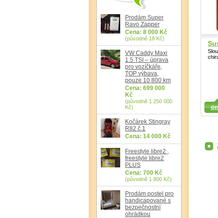
Prodám Super
Ravo Zapper
Cena: 8 000 Kč
(původně 18 Kč)
Su
Slou
VW Caddy Maxi
chir
1.5 TSI – úprava
pro vozíčkáře,
TOP výbava,
pouze 10 800 km
Cena: 699 000
Kč
(původně 1 250 000
Detail
Kč)
det
Detail
Det
Kočárek Stingray
R82 č.1
Cena: 14 000 Kč
Freestyle libre2 ,
freestyle libre2
PLUS
Cena: 700 Kč
(původně 1 800 Kč)
Prodám postel pro
handicapované s
bezpečnostní
ohrádkou