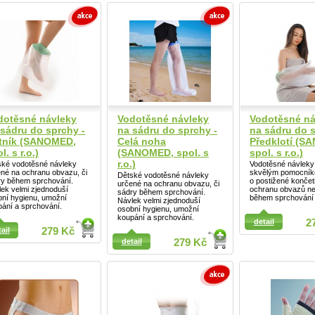
dotěsné návleky
Vodotěsné návleky
Vodotěsné ná
 sádru do sprchy -
na sádru do sprchy -
na sádru do s
tník (SANOMED,
Celá noha
Předklotí (S
l. s r.o.)
(SANOMED, spol. s
spol. s r.o.)
r.o.)
ské vodotěsné návleky
Vodotěsné návleky
né na ochranu obvazu, či
skvělým pomocníke
Dětské vodotěsné návleky
ry během sprchování.
o postižené končet
určené na ochranu obvazu, či
ek velmi zjednoduší
ochranu obvazů n
sádry během sprchování.
bní hygienu, umožní
během sprchování 
Návlek velmi zjednoduší
ání a sprchování.
osobní hygienu, umožní
ail
koupání a sprchování.
detail
2
ail
279 Kč
detail
279 Kč
Detail