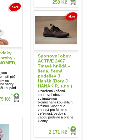
250 Kč
vleky
Sportovní obuv
prchy -
ACTIVE 2407
ANOMED,
Tmavě hnědá –
šedá, černá
 jsou
podešev J
m při péči
Hanák (Boty J
iny na
ebo sádry
HANÁK R, s.r.o.)
či koupání.
Uzavřená kožená
sportovní obuv s
vyjímatelnou
79 Kč
biomechanickou aktivní
stélkou Super duo
vhodná pro širokou
veřejnost, osoby s
vadou podélné a příčné
klenby,
2 171 Kč