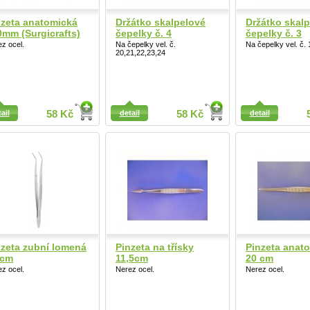
nzeta anatomická
Držátko skalpelové
Držátko skal
0mm (Surgicrafts)
čepelky č. 4
čepelky č. 3
Detail
z ocel.
Na čepelky vel. č.
Na čepelky vel. č. 
20,21,22,23,24
ail
ail
58 Kč
detail
58 Kč
detail
nzeta zubní lomená
Pinzeta na třísky
Pinzeta anat
 cm
11,5cm
20 cm
Detail
z ocel.
Nerez ocel.
Nerez ocel.