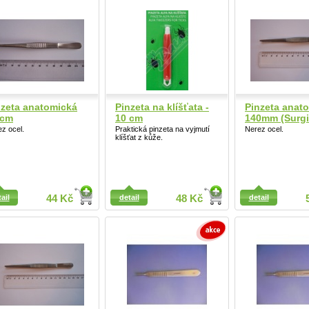
nzeta anatomická
Pinzeta na klíšťata -
Pinzeta anat
 cm
10 cm
140mm (Surgi
z ocel.
Praktická pinzeta na vyjmutí
Nerez ocel.
klíšťat z kůže.
Detail
ail
ail
44 Kč
detail
48 Kč
detail