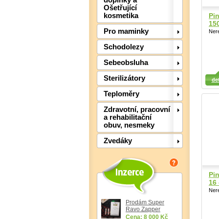
doplňky a
Ošetřující
kosmetika
Pi
15
Pro maminky
Nere
Schodolezy
Sebeobsluha
Detail
Detail
Det
Sterilizátory
det
Teploměry
Zdravotní, pracovní
a rehabilitační
obuv, nesmeky
Zvedáky
Pi
16
Nere
Prodám Super
Ravo Zapper
Cena: 8 000 Kč