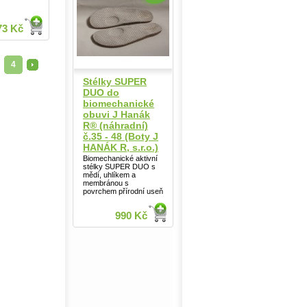
73 Kč
4
>
Stélky SUPER
DUO do
biomechanické
obuvi J Hanák
R® (náhradní)
č.35 - 48 (Boty J
HANÁK R, s.r.o.)
Biomechanické aktivní
stélky SUPER DUO s
mědí, uhlíkem a
membránou s
povrchem přírodní useň
990 Kč