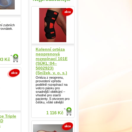
a
ání zubních
rovnátek.
Kolenní ortéza
neoprenová
rozepínací 101E
93 Kč
(SÚKL:04–
5002923)
(Snížek, v. o. s.)
Ortéza z neoprenu,
provedení vpředu
podélně rozepínací na
velcro pásku pro
snadnější oblékání –
vhodné pro starší
pacienty. S otvorem pro
čéšku, všité silnější
1 116 Kč
ce Triple
3D
s