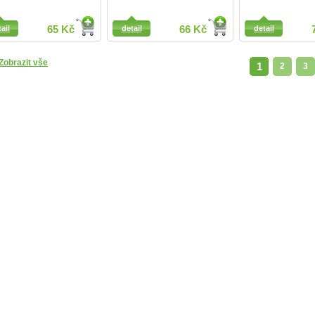
ail
ail
65 Kč
detail
66 Kč
detail
Zobrazit vše
1
2
3
Detail