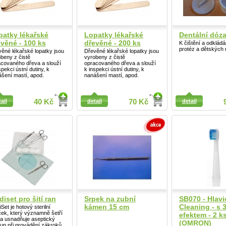
patky lékařské
Lopatky lékařské
Dentální dóz
věné - 100 ks
dřevěné - 200 ks
K čištění a odklád
protéz a dětských 
ěné lékařské lopatky jsou
Dřevěné lékařské lopatky jsou
beny z čistě
vyrobeny z čistě
acovaného dřeva a slouží
opracovaného dřeva a slouží
spekci ústní dutiny, k
k inspekci ústní dutiny, k
šení mastí, apod.
nanášení mastí, apod.
ail
ail
40 Kč
detail
70 Kč
detail
Detail
iset pro šití ran
Srpek na zubní
SB070 - Hlavi
kámen 15 cm
Cleaning - s 
Set je hotový sterilní
ček, který významně šetří
efektem - 2 k
a usnadňuje aseptický
(OMRON)
up při provádění zákroků.