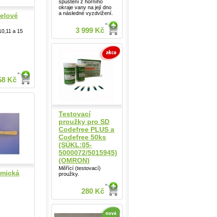
spuštění z horního
okraje vany na její dno
a následné vyzdvižení.
pelové
3 999 Kč
10,11 a 15
58 Kč
Testovací
proužky pro SD
Codefree PLUS a
Codefree 50ks
(SÚKL:05-
5000072/5015945)
(OMRON)
Měřící (testovací)
omická
proužky.
280 Kč