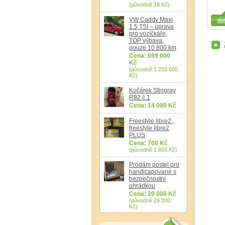
(původně 18 Kč)
Detail
Detail
Det
VW Caddy Maxi
det
1.5 TSI – úprava
pro vozíčkáře,
TOP výbava,
pouze 10 800 km
Cena: 699 000
Kč
(původně 1 250 000
Kč)
Kočárek Stingray
R82 č.1
Cena: 14 000 Kč
Freestyle libre2 ,
freestyle libre2
PLUS
Cena: 700 Kč
(původně 1 800 Kč)
Prodám postel pro
handicapované s
bezpečnostní
ohrádkou
Cena: 20 000 Kč
(původně 29 000
Kč)