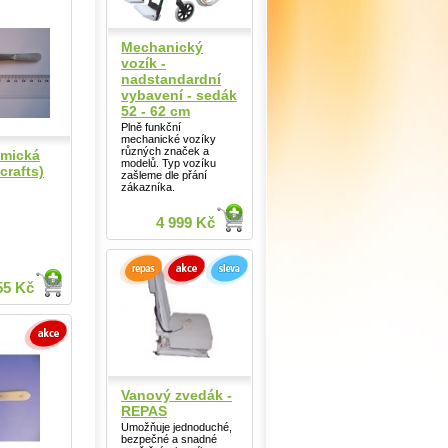
Mechanický
vozík -
nadstandardní
vybavení - sedák
52 - 62 cm
Plně funkční
mechanické vozíky
různých značek a
omická
modelů. Typ vozíku
crafts)
zašleme dle přání
zákazníka.
4 999 Kč
55 Kč
Vanový zvedák -
REPAS
Umožňuje jednoduché,
bezpečné a snadné