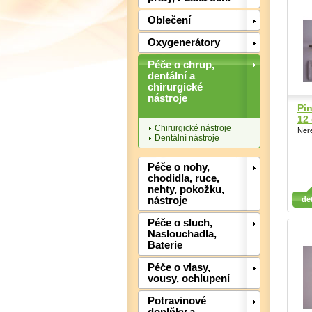
Oblečení
Oxygenerátory
Péče o chrup,
dentální a
chirurgické
nástroje
Pi
12
Chirurgické nástroje
Nere
Dentální nástroje
Péče o nohy,
chodidla, ruce,
nehty, pokožku,
Detail
Detail
Det
nástroje
det
Péče o sluch,
Naslouchadla,
Baterie
Péče o vlasy,
vousy, ochlupení
Potravinové