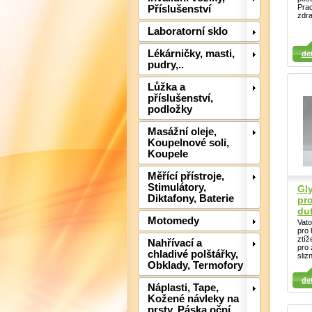
Prac
Příslušenství
zdr
Laboratorní sklo
Detail
Detail
Det
Lékárničky, masti,
det
pudry,..
Lůžka a
příslušenství,
podložky
Masážní oleje,
Koupelnové soli,
Koupele
Měřící přístroje,
Stimulátory,
Gl
Diktafony, Baterie
pr
dut
Motomedy
Vato
pro 
ztíž
Nahřívací a
pro 
chladivé polštářky,
sliz
Obklady, Termofory
Detail
Detail
Det
det
Náplasti, Tape,
Kožené návleky na
prsty, Páska oční