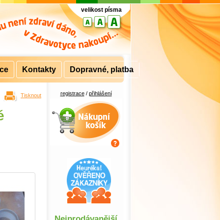
velikost písma
rce
Kontakty
Dopravné, platba
registrace
/
přihlášení
Tisknout
Nákupní košík
é
Nejprodávanější