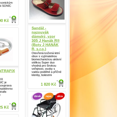
k sonickým
N SONIC
90 Kč
Sandál -
nazouvák
dámský, vzor
305 J Hanák R®
(Boty J HANÁK
R, s.r.o.)
Otevřená kožená letní
obuv s vyjímatelnou
biomechanickou aktivní
stélkou Super duo
vhodná pro širokou
veřejnost, osoby s
 INTRAFIX
vadou podélné a příčné
klenby, bolestmi
FIX
IC je
1 820 Kč
 souprava
a spádovou
trafix
e
25 Kč