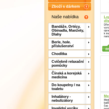
Zboží s dárkem
Naše nabídka
Lo
dře
Dřev
Bandáže, Ortézy,
vyro
Obinadla, Manžety,
opr
k in
Dlahy
naná
Berle, hole.
příslušenství
Detail
Detail
Det
det
Chodítka
Cvičebně relaxační
pomůcky
Čínská a korejská
medicína
Do koupelny / na
toaletu
Med
Inhalátory -
Medi
nebulizátory
balí
čas 
Invalidní vozíky,
post