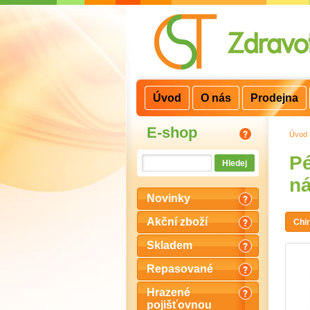
3
2
1
Úvod
O nás
Prodejna
E-shop
Úvod
Pé
ná
Novinky
Akční zboží
Chir
Skladem
Repasované
Hrazené
pojišťovnou