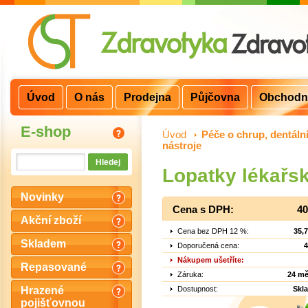
Úvod
O nás
Prodejna
Půjčovna
Obchodn
E-shop
Úvod
>
Péče o chrup, dentální
nástroje
Lopatky lékařsk
Novinky
Cena s DPH:
40
Akční zboží
Cena bez DPH 12 %:
35,
Skladem
Doporučená cena:
4
Nákupem ušetříte:
Repasované
Záruka:
24 mě
Dostupnost:
Skl
Hrazené
pojišťovnou