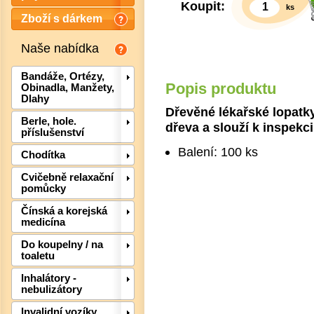
Koupit:
ks
Zboží s dárkem
Naše nabídka
Bandáže, Ortézy,
Popis produktu
Obinadla, Manžety,
Dlahy
Dřevěné lékařské lopatk
Berle, hole.
dřeva a slouží k inspekci
příslušenství
Balení: 100 ks
Chodítka
Cvičebně relaxační
pomůcky
Čínská a korejská
medicína
Do koupelny / na
toaletu
Det
Inhalátory -
nebulizátory
Invalidní vozíky,