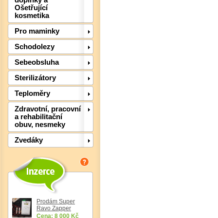
doplňky a
Det
Ošetřující
kosmetika
Pro maminky
Schodolezy
Sebeobsluha
Sterilizátory
Teploměry
Zdravotní, pracovní
a rehabilitační
Det
obuv, nesmeky
Zvedáky
Prodám Super
Ravo Zapper
Cena: 8 000 Kč