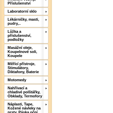
Příslušenství
Laboratorní sklo
Lékárničky, masti,
pudry,..
Lůžka a
příslušenství,
podložky
Masážní oleje,
Koupelnové soli,
Koupele
Det
Měřící přístroje,
Stimulátory,
Diktafony, Baterie
Motomedy
Nahřívací a
chladivé polštářky,
Obklady, Termofory
Náplasti, Tape,
Kožené návleky na
prsty, Páska oční