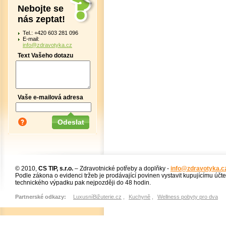
Nebojte se
nás zeptat!
Tel.: +420 603 281 096
E-mail:
info@zdravotyka.cz
Text Vašeho dotazu
Vaše e-mailová adresa
© 2010,
CS TIP, s.r.o.
– Zdravotnické potřeby a doplňky -
info@zdravotyka.c
Podle zákona o evidenci tržeb je prodávající povinen vystavit kupujícímu účt
technického výpadku pak nejpozději do 48 hodin.
Partnerské odkazy:
LuxusníBižuterie.cz
,
Kuchyně
,
Wellness pobyty pro dva