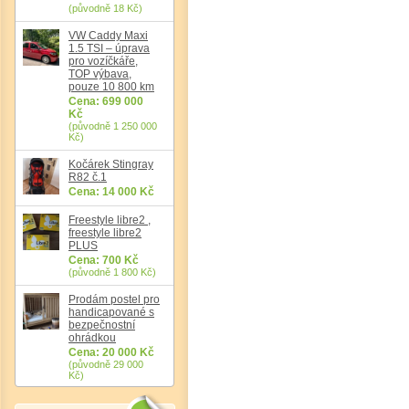
(původně 18 Kč)
VW Caddy Maxi
1.5 TSI – úprava
pro vozíčkáře,
TOP výbava,
pouze 10 800 km
Cena: 699 000
Kč
(původně 1 250 000
Det
Kč)
Kočárek Stingray
R82 č.1
Cena: 14 000 Kč
Freestyle libre2 ,
freestyle libre2
PLUS
Cena: 700 Kč
(původně 1 800 Kč)
Prodám postel pro
handicapované s
bezpečnostní
ohrádkou
Cena: 20 000 Kč
(původně 29 000
Kč)