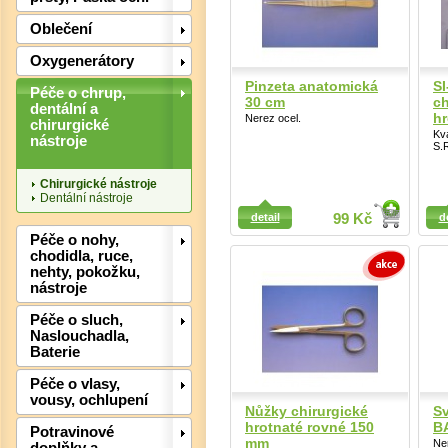
Oblečení
Det
Oxygenerátory
Pinzeta anatomická
SI
Péče o chrup,
30 cm
ch
dentální a
h
Nerez ocel.
chirurgické
Kva
nástroje
S.R
Chirurgické nástroje
Dentální nástroje
Detail
Detail
detail
99 Kč
d
Péče o nohy,
chodidla, ruce,
nehty, pokožku,
Det
nástroje
Péče o sluch,
Naslouchadla,
Baterie
Péče o vlasy,
vousy, ochlupení
Nůžky chirurgické
Sv
hrotnaté rovné 150
B
Potravinové
mm
Ne