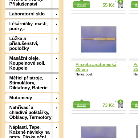
Detail
Detail
Příslušenství
detail
55 Kč
d
Laboratorní sklo
Lékárničky, masti,
pudry,..
Lůžka a
příslušenství,
Det
podložky
Masážní oleje,
Koupelnové soli,
Pinzeta anatomická
Pi
Koupele
20 cm
2
Nerez ocel.
Ne
Měřící přístroje,
Stimulátory,
Diktafony, Baterie
Motomedy
Detail
Detail
detail
73 Kč
d
Nahřívací a
chladivé polštářky,
Obklady, Termofory
Náplasti, Tape,
Kožené návleky na
prsty, Páska oční