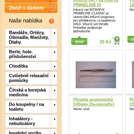
Infuzní set - INTRAFIX
Pi
PRIMELINE IV
1
Zboží s dárkem
Infuzní set INTRAFIX
Ne
PRIMELINE CLASSIC je
univerzální infúzní souprava
Naše nabídka
pro přetlakovou i a spádovou
infúzi. Infuzní set Intrafix
Primeline podporuje
jednoduché
Bandáže, Ortézy,
Detail
Detail
Obinadla, Manžety,
d
detail
25 Kč
Dlahy
Berle, hole.
příslušenství
Chodítka
Det
Cvičebně relaxační
pomůcky
Čínská a korejská
medicína
Pinzeta anatomická
Pi
140mm (Surgicrafts)
15
Do koupelny / na
toaletu
Nerez ocel.
Ne
Inhalátory -
nebulizátory
Invalidní vozíky,