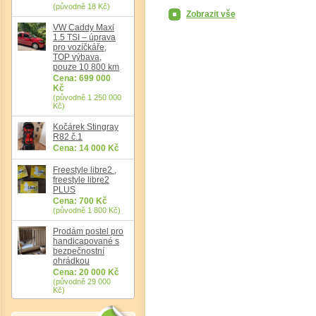
(původně 18 Kč)
Zobrazit vše
VW Caddy Maxi
1.5 TSI – úprava
pro vozíčkáře,
TOP výbava,
pouze 10 800 km
Cena: 699 000
Kč
(původně 1 250 000
Kč)
Kočárek Stingray
R82 č.1
Cena: 14 000 Kč
Freestyle libre2 ,
freestyle libre2
PLUS
Cena: 700 Kč
(původně 1 800 Kč)
Prodám postel pro
handicapované s
bezpečnostní
ohrádkou
Cena: 20 000 Kč
(původně 29 000
Kč)