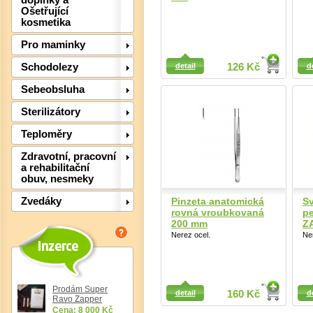
doplňky a
Ošetřující
kosmetika
Pro maminky
Detail
Detail
detail
126 Kč
d
Schodolezy
Sebeobsluha
Det
Sterilizátory
Teploměry
Zdravotní, pracovní
a rehabilitační
obuv, nesmeky
Pinzeta anatomická
Sv
Zvedáky
rovná vroubkovaná
pe
200 mm
Z
Nerez ocel.
Ne
Detail
Detail
Prodám Super
Det
detail
160 Kč
d
Ravo Zapper
Cena: 8 000 Kč