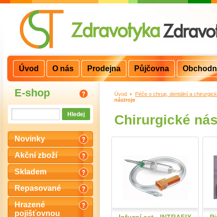
Úvod
O nás
Prodejna
Půjčovna
Obchodn
E-shop
Úvod
>
Péče o chrup, dentální a chirurgick
nástroje
Chirurgické nás
Novinky
Akční zboží
Skladem
Repasované
Hrazené
pojišťovnou