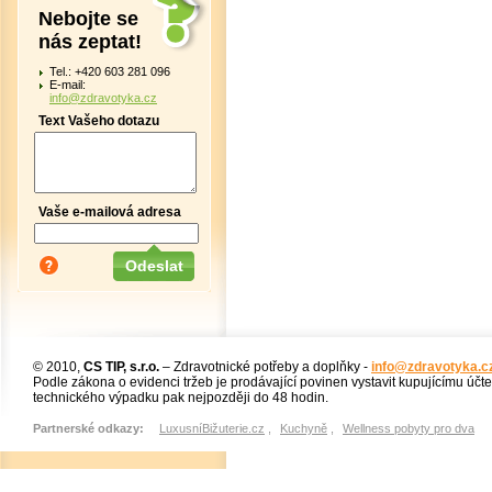
Nebojte se
nás zeptat!
Tel.: +420 603 281 096
E-mail:
info@zdravotyka.cz
Text Vašeho dotazu
Vaše e-mailová adresa
© 2010,
CS TIP, s.r.o.
– Zdravotnické potřeby a doplňky -
info@zdravotyka.c
Podle zákona o evidenci tržeb je prodávající povinen vystavit kupujícímu účt
technického výpadku pak nejpozději do 48 hodin.
Partnerské odkazy:
LuxusníBižuterie.cz
,
Kuchyně
,
Wellness pobyty pro dva