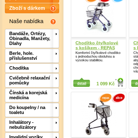
Zboží s dárkem
Naše nabídka
Bandáže, Ortézy,
Obinadla, Manžety,
Chodítko čtyřkolové
Ch
Dlahy
s košíkem - REPAS
s
Komfortní čtyřkolové chodítko
Cho
Berle, hole.
s jednoduchou obsluhou a
st
příslušenství
vysokou stabilitou.
aby
od
cho
Chodítka
vá
Cvičebně relaxační
Detail
Detail
pomůcky
detail
1 099 Kč
d
Čínská a korejská
medicína
Det
Do koupelny / na
toaletu
Inhalátory -
nebulizátory
Invalidní vozíky,