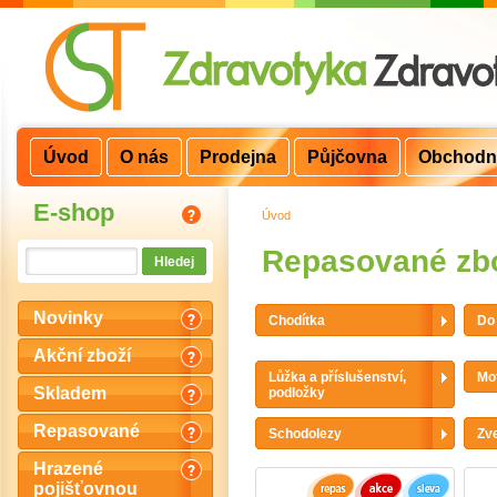
Úvod
O nás
Prodejna
Půjčovna
Obchodn
E-shop
Úvod
>
Repasované zb
Novinky
Chodítka
Do 
Akční zboží
Lůžka a příslušenství,
Mo
Skladem
podložky
Repasované
Schodolezy
Zv
Hrazené
pojišťovnou