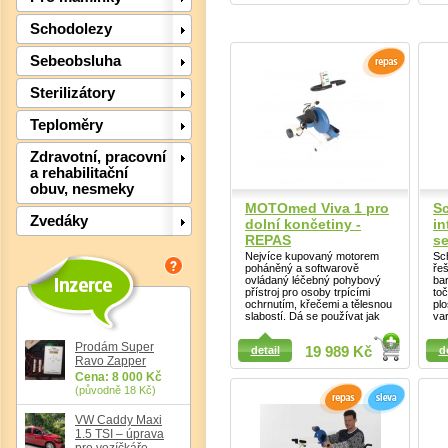
Detail
Schodolezy
Det
Sebeobsluha
Sterilizátory
Teploměry
Zdravotní, pracovní
a rehabilitační
obuv, nesmeky
MOTOmed Viva 1 pro
S
Zvedáky
dolní končetiny -
i
REPAS
s
Nejvíce kupovaný motorem
Sc
poháněný a softwarově
ře
ovládaný léčebný pohybový
bar
přístroj pro osoby trpícími
toč
ochrnutím, křečemi a tělesnou
pl
slabostí. Dá se používat jak
va
Detail
Detail
Prodám Super
detail
19 989 Kč
d
Ravo Zapper
Cena: 8 000 Kč
Det
(původně 18 Kč)
VW Caddy Maxi
1.5 TSI – úprava
pro vozíčkáře,