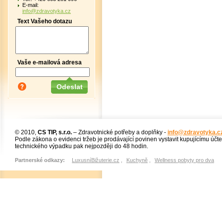
E-mail:
info@zdravotyka.cz
Text Vašeho dotazu
Vaše e-mailová adresa
© 2010,
CS TIP, s.r.o.
– Zdravotnické potřeby a doplňky -
info@zdravotyka.c
Podle zákona o evidenci tržeb je prodávající povinen vystavit kupujícímu účt
technického výpadku pak nejpozději do 48 hodin.
Partnerské odkazy:
LuxusníBižuterie.cz
,
Kuchyně
,
Wellness pobyty pro dva