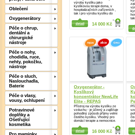
Ky
výroby kyslíku jako
zai
kyslíkovou terapii doma, v
výr
Oblečení
hospitalizačních zařízeních ,
kys
tak i pro výrobu kyslíku do
hos
Detail
Oxygenerátory
tak
detail
14 000 Kč
Detail
Péče o chrup,
d
dentální a
chirurgické
Det
nástroje
Péče o nohy,
chodidla, ruce,
nehty, pokožku,
nástroje
Péče o sluch,
Naslouchadla,
Baterie
Oxygenerátor -
Ox
Kyslíkový
Ky
Péče o vlasy,
koncentrátor NewLife
ko
vousy, ochlupení
Elite - REPAS
Pe
Přístroj na výrobu kyslíku ze
Pří
Potravinové
vzduchu - je účinný a zajišťuje
vzd
pohodlný způsob příjmu velmi
po
doplňky a
čistého kyslíku. Vhodný pro
čis
Ošetřující
domácí terapie a nemocnice.
do
kosmetika
Detail
detail
16 000 Kč
d
Pro maminky