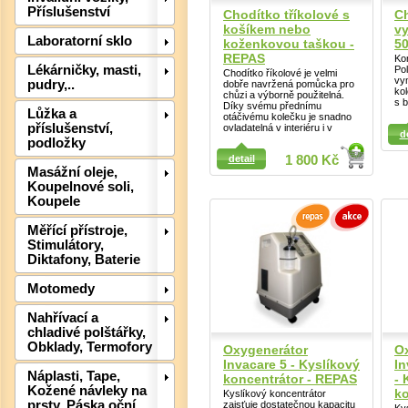
Příslušenství
Chodítko tříkolové s
Ch
košíkem nebo
vy
Laboratorní sklo
koženkovou taškou -
50
REPAS
Ko
Lékárničky, masti,
Po
Chodítko říkolové je velmi
vy
pudry,..
dobře navržená pomůcka pro
ko
chůzi a výborně použitelná.
s 
Díky svému přednímu
Lůžka a
otáčivému kolečku je snadno
Detail
příslušenství,
ovladatelná v interiéru i v
d
podložky
detail
1 800 Kč
Detail
Masážní oleje,
Koupelnové soli,
Koupele
Měřící přístroje,
Det
Stimulátory,
Diktafony, Baterie
Motomedy
Nahřívací a
chladivé polštářky,
Obklady, Termofory
Oxygenerátor
O
Invacare 5 - Kyslíkový
I
Náplasti, Tape,
koncentrátor - REPAS
- 
Kožené návleky na
ko
Kyslíkový koncentrátor
prsty, Páska oční
zaisťuje dostatečnou kapacitu