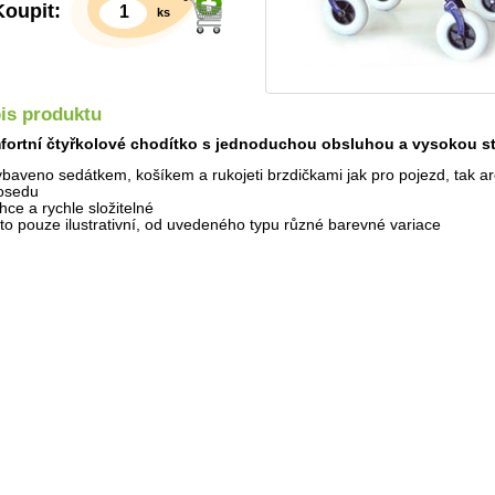
Koupit:
ks
is produktu
ortní čtyřkolové chodítko s jednoduchou obsluhou a vysokou sta
ybaveno sedátkem, košíkem a rukojeti brzdičkami jak pro pojezd, tak are
osedu
ehce a rychle složitelné
oto pouze ilustrativní, od uvedeného typu různé barevné variace
Detail