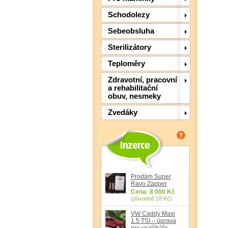
Schodolezy
Sebeobsluha
Sterilizátory
Teploměry
Zdravotní, pracovní
a rehabilitační
obuv, nesmeky
Zvedáky
Prodám Super
Ravo Zapper
Cena: 8 000 Kč
(původně 18 Kč)
VW Caddy Maxi
1.5 TSI – úprava
pro vozíčkáře,