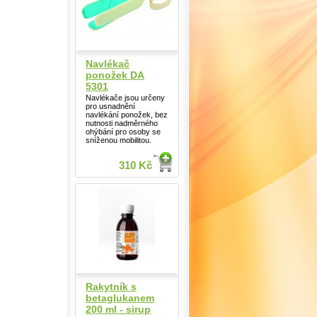
Navlékač
ponožek DA
5301
Navlékače jsou určeny
pro usnadnění
navlékání ponožek, bez
nutnosti nadměrného
ohýbání pro osoby se
sníženou mobilitou.
310 Kč
Rakytník s
betaglukanem
200 ml - sirup