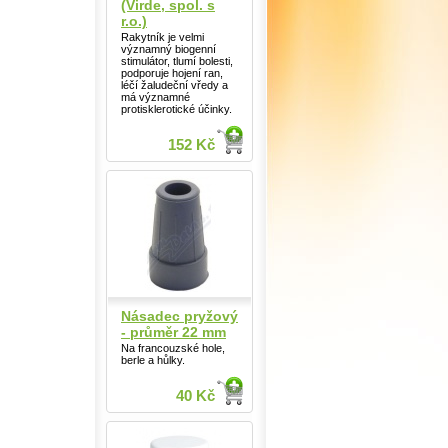
(Virde, spol. s
r.o.)
Rakytník je velmi
významný biogenní
stimulátor, tlumí bolesti,
podporuje hojení ran,
léčí žaludeční vředy a
má významné
protisklerotické účinky.
152 Kč
Násadec pryžový
- průměr 22 mm
Na francouzské hole,
berle a hůlky.
40 Kč