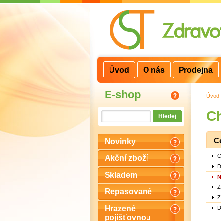
3
2
1
Úvod
O nás
Prodejna
E-shop
Úvod
Ch
C
Novinky
C
Akční zboží
D
Skladem
N
Z
Repasované
Z
Hrazené
D
pojišťovnou