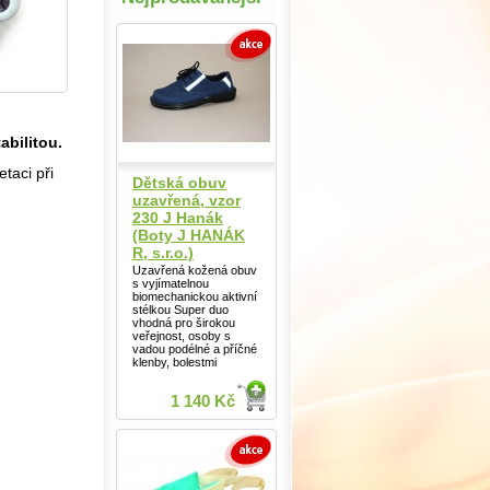
bilitou.
taci při
Dětská obuv
uzavřená, vzor
230 J Hanák
(Boty J HANÁK
R, s.r.o.)
Uzavřená kožená obuv
s vyjímatelnou
biomechanickou aktivní
stélkou Super duo
vhodná pro širokou
veřejnost, osoby s
vadou podélné a příčné
klenby, bolestmi
1 140 Kč