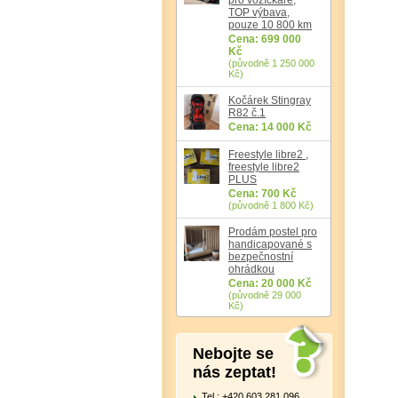
TOP výbava,
pouze 10 800 km
Cena: 699 000
Kč
(původně 1 250 000
Kč)
Kočárek Stingray
R82 č.1
Cena: 14 000 Kč
Freestyle libre2 ,
freestyle libre2
PLUS
Cena: 700 Kč
(původně 1 800 Kč)
Prodám postel pro
handicapované s
bezpečnostní
ohrádkou
Cena: 20 000 Kč
(původně 29 000
Kč)
Nebojte se
nás zeptat!
Tel.: +420 603 281 096