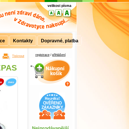
velikost písma
rce
Kontakty
Dopravné, platba
registrace
/
přihlášení
Tisknout
Nákupní košík
REPAS
Nejprodávanější