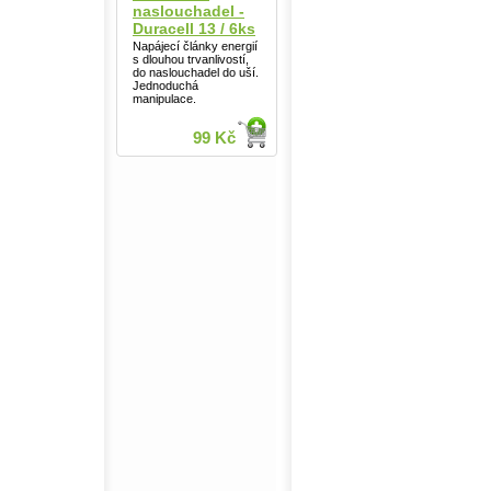
naslouchadel -
Duracell 13 / 6ks
Napájecí články energií
s dlouhou trvanlivostí,
do naslouchadel do uší.
Jednoduchá
manipulace.
99 Kč