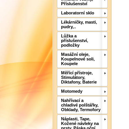
Příslušenství
Laboratorní sklo
Lékárničky, masti,
pudry,..
Lůžka a
příslušenství,
podložky
Masážní oleje,
Koupelnové soli,
Koupele
Měřící přístroje,
Stimulátory,
Diktafony, Baterie
Motomedy
Nahřívací a
chladivé polštářky,
Obklady, Termofory
Náplasti, Tape,
Kožené návleky na
prsty, Páska oční