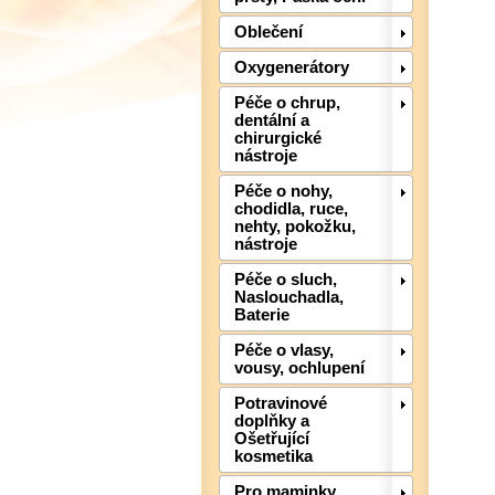
Oblečení
Oxygenerátory
Péče o chrup,
dentální a
chirurgické
nástroje
Péče o nohy,
chodidla, ruce,
nehty, pokožku,
nástroje
Péče o sluch,
Naslouchadla,
Baterie
Péče o vlasy,
vousy, ochlupení
Potravinové
doplňky a
Ošetřující
kosmetika
Pro maminky