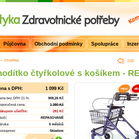
Půjčovna
Obchodní podmínky
Spolupráce
Inze
>
Chodítka
Zpět
odítko čtyřkolové s košíkem - 
ena s DPH:
1 099 Kč
ena bez DPH 21 %:
908,26 Kč
oporučená cena:
1 380 Kč
ákupem ušetříte:
281 Kč
boží:
REPASOVANÉ
áruka:
6 měsíců
ostupnost:
Skladem