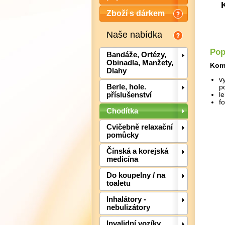
Zboží s dárkem
Naše nabídka
Pop
Bandáže, Ortézy,
Obinadla, Manžety,
Komf
Dlahy
v
Berle, hole.
p
příslušenství
l
f
Chodítka
Cvičebně relaxační
pomůcky
Čínská a korejská
medicína
Do koupelny / na
toaletu
Inhalátory -
nebulizátory
Invalidní vozíky,