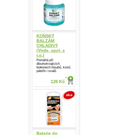
KOŇSKÝ
BALZÁM
CHLADIVÝ
(Virde, spol. s
r.o.)
Pomáhá při
dlouhotrvajících
bolestech kloubů, kostí,
páteře i svalů.
126 Kč
Baterie do