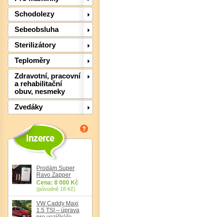
Schodolezy
Sebeobsluha
Sterilizátory
Teploměry
Det
Zdravotní, pracovní
a rehabilitační
obuv, nesmeky
Zvedáky
Prodám Super
Ravo Zapper
Cena: 8 000 Kč
(původně 18 Kč)
VW Caddy Maxi
Det
1.5 TSI – úprava
pro vozíčkáře,