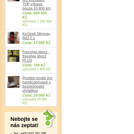
TOP výbava,
pouze 10 800 km
Cena: 699 000
Kč
(původně 1 250 000
Kč)
Kočárek Stingray
R82 č.1
Cena: 14 000 Kč
Freestyle libre2 ,
freestyle libre2
PLUS
Cena: 700 Kč
(původně 1 800 Kč)
Prodám postel pro
handicapované s
bezpečnostní
ohrádkou
Cena: 20 000 Kč
(původně 29 000
Kč)
Nebojte se
nás zeptat!
Tel.: +420 603 281 096