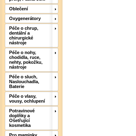
Oblečení
Oxygenerátory
Péče o chrup,
dentální a
chirurgické
nástroje
Péče o nohy,
chodidla, ruce,
nehty, pokožku,
nástroje
Péče o sluch,
Naslouchadla,
Baterie
Péče o vlasy,
vousy, ochlupení
Det
Potravinové
doplňky a
Ošetřující
kosmetika
Pro maminky