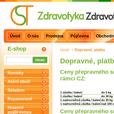
Úvod
O nás
Prodejna
Půjčovna
Obchodn
E-shop
Úvod
>
Dopravné, platba
Dopravné, plat
Ceny přepravného 
Novinky
rámci CZ:
Akční zboží
Skladem
1 zásilka / balení
do 5 kg
1 zásilka
/ balení
do 30 kg
Repasované
1 nadrozměrná zásilka / balení
do 20 kg
1 nadrozměrná zásilka / balení
nad 100
Hrazené
Ceny přepravného sm
pojišťovnou