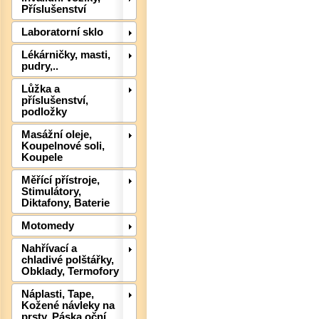
Příslušenství
Laboratorní sklo
Lékárničky, masti,
pudry,..
Det
Lůžka a
příslušenství,
podložky
Masážní oleje,
Koupelnové soli,
Koupele
Měřící přístroje,
Stimulátory,
Diktafony, Baterie
Motomedy
Nahřívací a
chladivé polštářky,
Det
Obklady, Termofory
Náplasti, Tape,
Kožené návleky na
prsty, Páska oční