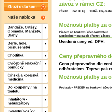
závoz v rámci CZ:
Zboží s dárkem
zásilka
nad 30 kg
13 Kč / km, cestu
Naše nabídka
Možnosti platby za 
Bandáže, Ortézy,
Obinadla, Manžety,
Předem na bankovní účet dodavatele
Dlahy
Doběrečné = platba při převzetí zásilky
Uvedené ceny vč. DPH.
Berle, hole.
příslušenství
Ceny přepravného do
Chodítka
Cvičebně relaxační
Cena přepravného dle cen
pomůcky
odběratelem. Teprve pak r
Det
Čínská a korejská
Možnosti platby za o
medicína
Do koupelny / na
Poplatek = PŘEDEM na bankovní účet d
toaletu
Inhalátory -
nebulizátory
Invalidní vozíky,