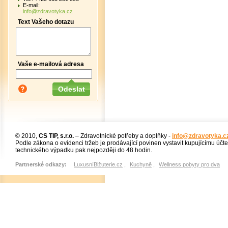
E-mail:
info@zdravotyka.cz
Text Vašeho dotazu
Vaše e-mailová adresa
© 2010,
CS TIP, s.r.o.
– Zdravotnické potřeby a doplňky -
info@zdravotyka.c
Podle zákona o evidenci tržeb je prodávající povinen vystavit kupujícímu účt
technického výpadku pak nejpozději do 48 hodin.
Partnerské odkazy:
LuxusníBižuterie.cz
,
Kuchyně
,
Wellness pobyty pro dva