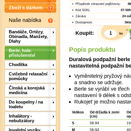
Příspěvek zdravotní pojišťovny:
38
Zboží s dárkem
Kód SÚKL
07-500
Záruka:
24 mě
Naše nabídka
Dostupnost:
Skl
Bandáže, Ortézy,
Koupit:
ks
Obinadla, Manžety,
Dlahy
Popis produktu
Berle, hole.
příslušenství
Duralová podpažní berle
Chodítka
nastavitelná podpažní be
Cvičebně relaxační
Vyměnitelný pryžový návl
pomůcky
a snadno se udržuje.
Det
Čínská a korejská
Berle se vyrábí ve třech
medicína
nastavení 9 délek s od
Rukojeť je možno nasta
Do koupelny / na
toaletu
Velikos
Od držadla k zemi
Od
Inhalátory -
(cm)
op
nebulizátory
S
58-94
19
M
58-94
40
Invalidní vozíky,