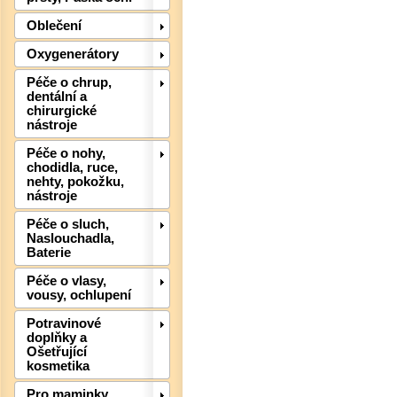
Oblečení
Oxygenerátory
Det
Péče o chrup,
dentální a
chirurgické
nástroje
Péče o nohy,
chodidla, ruce,
nehty, pokožku,
nástroje
Péče o sluch,
Naslouchadla,
Baterie
Péče o vlasy,
vousy, ochlupení
Potravinové
doplňky a
Ošetřující
Det
kosmetika
Pro maminky