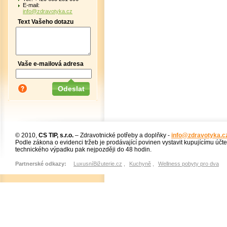
E-mail:
info@zdravotyka.cz
Text Vašeho dotazu
Vaše e-mailová adresa
© 2010,
CS TIP, s.r.o.
– Zdravotnické potřeby a doplňky -
info@zdravotyka.c
Podle zákona o evidenci tržeb je prodávající povinen vystavit kupujícímu účt
technického výpadku pak nejpozději do 48 hodin.
Partnerské odkazy:
LuxusníBižuterie.cz
,
Kuchyně
,
Wellness pobyty pro dva