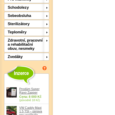
Schodolezy
Sebeobsluha
Sterilizátory
Teploměry
Zdravotní, pracovní
a rehabilitační
obuv, nesmeky
Zvedáky
Prodám Super
Det
Ravo Zapper
Cena: 8 000 Kč
(původně 18 Kč)
VW Caddy Maxi
1.5 TSI – úprava
pro vozíčkáře,