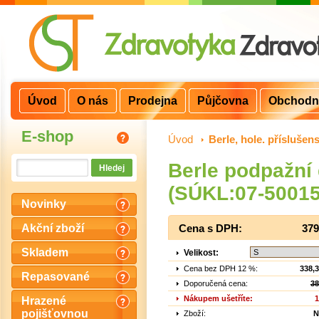
Úvod
O nás
Prodejna
Půjčovna
Obchodn
E-shop
Úvod
>
Berle, hole. příslušens
Berle podpažní
(SÚKL:07-500151
Novinky
Akční zboží
Cena s DPH:
379
Skladem
Velikost:
Cena bez DPH 12 %:
338,
Repasované
Doporučená cena:
38
Nákupem ušetříte:
1
Hrazené
pojišťovnou
Zboží:
N