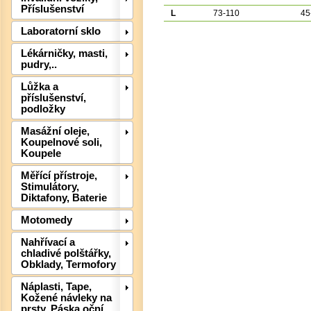
Příslušenství
L
73-110
45
Laboratorní sklo
Lékárničky, masti,
pudry,..
Lůžka a
příslušenství,
podložky
Masážní oleje,
Koupelnové soli,
Det
Koupele
Měřící přístroje,
Stimulátory,
Diktafony, Baterie
Motomedy
Nahřívací a
chladivé polštářky,
Obklady, Termofory
Náplasti, Tape,
Kožené návleky na
prsty, Páska oční