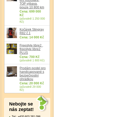
TOP výbava,
pouze 10 800 km
Cena: 699 000
Kč
(původně 1 250 000
Kč)
Kočárek Stingray
R82 č.1
Cena: 14 000 Kč
Freestyle libre2 ,
freestyle libre2
Det
PLUS
Cena: 700 Kč
(původně 1 800 Kč)
Prodám postel pro
handicapované s
bezpečnostní
ohrádkou
Cena: 20 000 Kč
(původně 29 000
Kč)
Nebojte se
nás zeptat!
Tel.: +420 603 281 096