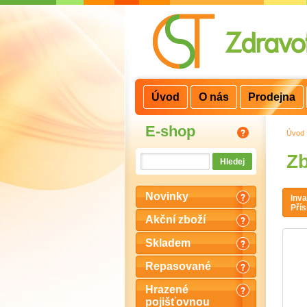
3
2
1
Úvod
O nás
Prodejna
E-shop
Úvod
Zb
Novinky
Inva
Přís
Akční zboží
Skladem
Repasované
Hrazené
pojišťovnou