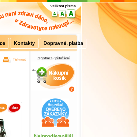
velikost písma
rce
Kontakty
Dopravné, platba
registrace
/
přihlášení
Tisknout
Nákupní košík
Nejprodávanější