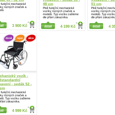
48 cm
51 cm
ě funkční mechanické
íky různých značek a
Plně funkční mechanické
Plně funkční mech
elů.
vozíky různých značek a
vozíky různých zn
modelů. Typ vozíku zašleme
modelů. Typ vozík
dle přání zákazníka.
dle přání zákazník
ail
ail
3 900 Kč
detail
4 199 Kč
detail
4 3
Detail
chanický vozík -
dstandardní
avení - sedák 52 -
 cm
ě funkční mechanické
íky různých značek a
elů. Typ vozíku zašleme
přání zákazníka.
ail
4 999 Kč