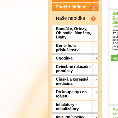
Zboží s dárkem
Sc
Naše nabídka
Ou
op
pá
Bandáže, Ortézy,
Kole
Obinadla, Manžety,
PT O
oso
Dlahy
se p
s p
Detail
Det
Berle, hole.
pod
hole
příslušenství
Detail
Chodítka
det
Cvičebně relaxační
pomůcky
Čínská a korejská
medicína
Do koupelny / na
toaletu
Inhalátory -
nebulizátory
Me
zák
Invalidní vozíky,
se