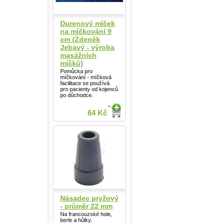
Durenový míček
na míčkování 9
cm (Zdeněk
Jebavý - výroba
masážních
míčků)
Pomůcka pro
míčkování - míčková
facilitace se používá
pro pacienty od kojenců
po důchodce.
64 Kč
Násadec pryžový
- průměr 22 mm
Na francouzské hole,
berle a hůlky.