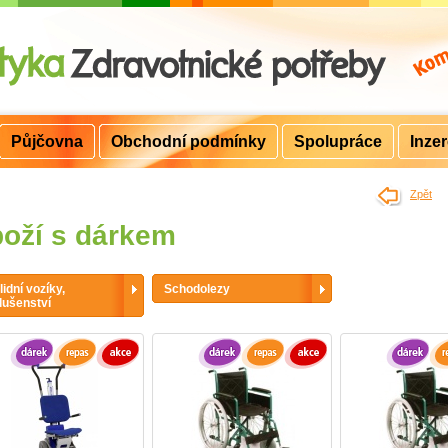
Půjčovna
Obchodní podmínky
Spolupráce
Inze
>
Zpět
oží s dárkem
lidní vozíky,
Schodolezy
lušenství