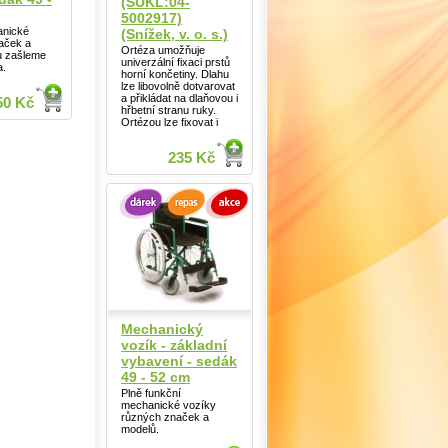
(SÚKL:04-
5002917)
anické
(Snížek, v. o. s.)
aček a
Ortéza umožňuje
u zašleme
univerzální fixaci prstů
a.
horní končetiny. Dlahu
lze libovolně dotvarovat
a přikládat na dlaňovou i
50 Kč
hřbetní stranu ruky.
Ortézou lze fixovat i
235 Kč
Mechanický
vozík - základní
vybavení - sedák
49 - 52 cm
Plně funkční
mechanické vozíky
různých značek a
modelů.