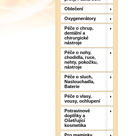
Oblečení
Oxygenerátory
Péče o chrup,
dentální a
chirurgické
nástroje
Péče o nohy,
chodidla, ruce,
nehty, pokožku,
nástroje
Péče o sluch,
Naslouchadla,
Baterie
Péče o vlasy,
vousy, ochlupení
Potravinové
doplňky a
Ošetřující
kosmetika
Pro maminky