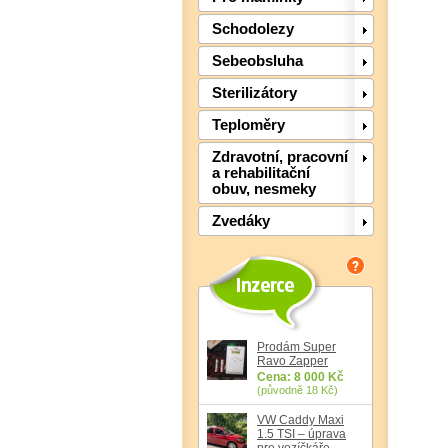
Schodolezy
Sebeobsluha
Sterilizátory
Teploměry
Zdravotní, pracovní
a rehabilitační
obuv, nesmeky
Zvedáky
Prodám Super
Ravo Zapper
Cena: 8 000 Kč
(původně 18 Kč)
VW Caddy Maxi
1.5 TSI – úprava
pro vozíčkáře,