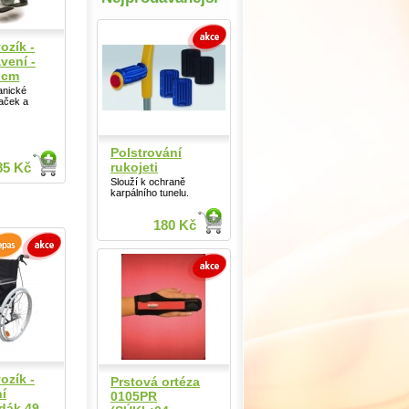
ozík -
vení -
 cm
anické
aček a
Polstrování
rukojeti
85 Kč
Slouží k ochraně
karpálního tunelu.
180 Kč
ozík -
Prstová ortéza
í
0105PR
dák 49 -