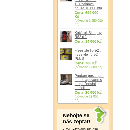
TOP výbava,
pouze 10 800 km
Cena: 699 000
Kč
(původně 1 250 000
Kč)
Kočárek Stingray
R82 č.1
Cena: 14 000 Kč
Freestyle libre2 ,
freestyle libre2
PLUS
Cena: 700 Kč
(původně 1 800 Kč)
Prodám postel pro
handicapované s
bezpečnostní
ohrádkou
Cena: 20 000 Kč
(původně 29 000
Kč)
Nebojte se
nás zeptat!
Tel.: +420 603 281 096