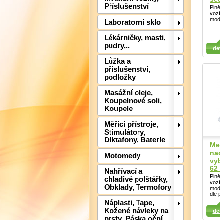
Příslušenství
Pln
voz
mod
Laboratorní sklo
Lékárničky, masti,
Detail
Detail
Det
pudry,..
det
Lůžka a
příslušenství,
podložky
Masážní oleje,
Koupelnové soli,
Koupele
Měřící přístroje,
Stimulátory,
Diktafony, Baterie
Me
na
Motomedy
vyb
62
Nahřívací a
Pln
chladivé polštářky,
voz
Obklady, Termofory
mod
dle 
Náplasti, Tape,
Detail
Kožené návleky na
det
prsty, Páska oční