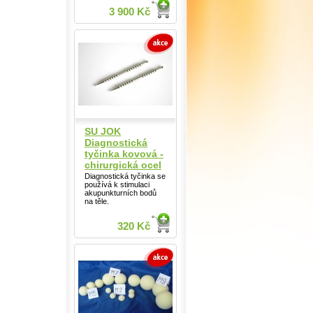
3 900 Kč
SU JOK
Diagnostická
tyčinka kovová -
chirurgická ocel
Diagnostická tyčinka se
používá k stimulaci
akupunkturních bodů
na těle.
320 Kč