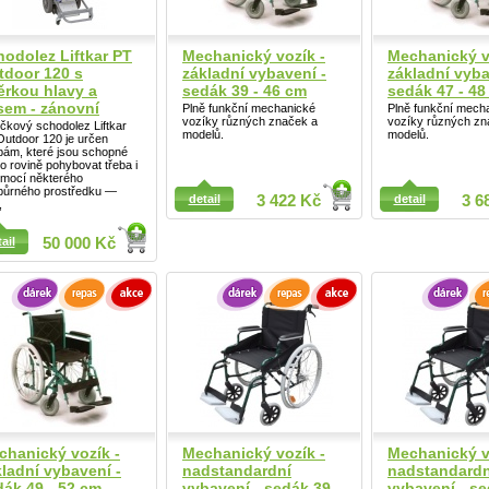
hodolez Liftkar PT
Mechanický vozík -
Mechanický v
tdoor 120 s
základní vybavení -
základní vyba
ěrkou hlavy a
sedák 39 - 46 cm
sedák 47 - 48
sem - zánovní
Plně funkční mechanické
Plně funkční mech
vozíky různých značek a
vozíky různých zn
čkový schodolez Liftkar
modelů.
modelů.
utdoor 120 je určen
bám, které jsou schopné
o rovině pohybovat třeba i
omocí některého
ail
půrného prostředku —
detail
3 422 Kč
detail
3 6
,
ail
50 000 Kč
Detail
chanický vozík -
Mechanický vozík -
Mechanický v
ladní vybavení -
nadstandardní
nadstandardn
dák 49 - 52 cm
vybavení - sedák 39 -
vybavení - se