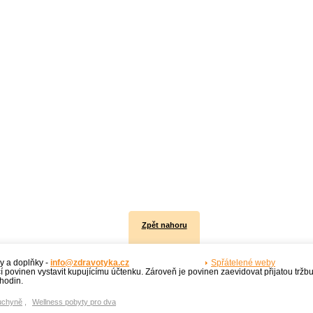
Zpět nahoru
y a doplňky -
info@zdravotyka.cz
Spřátelené weby
í povinen vystavit kupujícímu účtenku. Zároveň je povinen zaevidovat přijatou tržb
hodin.
uchyně
,
Wellness pobyty pro dva