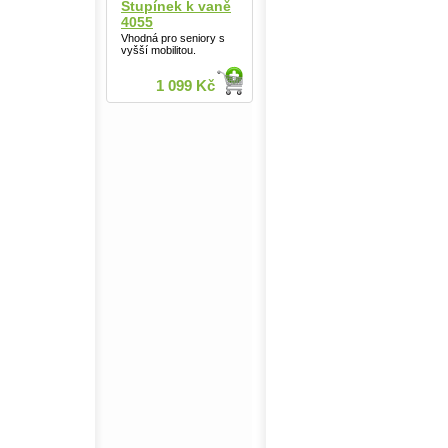
Stupínek k vaně
4055
Vhodná pro seniory s
vyšší mobilitou.
1 099 Kč