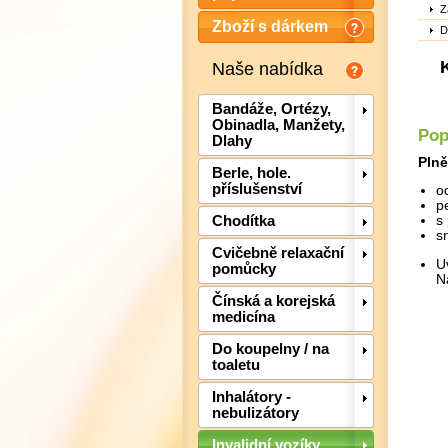
Z
Zboží s dárkem
D
Naše nabídka
Bandáže, Ortézy,
Obinadla, Manžety,
Pop
Dlahy
Plně
Berle, hole.
příslušenství
o
p
Chodítka
s
s
Cvičebně relaxační
U
pomůcky
N
Čínská a korejská
medicína
Do koupelny / na
toaletu
Inhalátory -
nebulizátory
Invalidní vozíky,