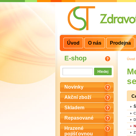
3
2
1
Úvod
O nás
Prodejna
E-shop
Úvod
Me
se
Novinky
C
Akční zboží
Š
Skladem
C
Repasované
D
N
Hrazené
Z
pojišťovnou