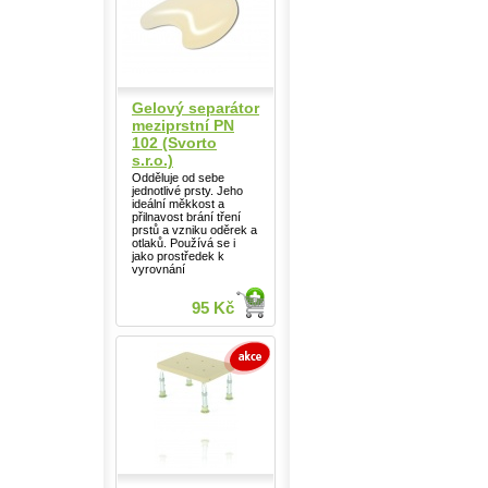
Gelový separátor
meziprstní PN
102 (Svorto
s.r.o.)
Odděluje od sebe
jednotlivé prsty. Jeho
ideální měkkost a
přilnavost brání tření
prstů a vzniku oděrek a
otlaků. Používá se i
jako prostředek k
vyrovnání
95 Kč