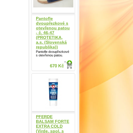
Pantofle
dvoupřezkové s
otevřenou patou
- č. 46-47
(PROTETIKA,
a.s. (Slovenská
republika))
Pantofle dvoupřezkové
s otevřenou patou.
670 Kč
PFERDE
BALSAM FORTE
EXTRA COLD
(Virde, spol. s