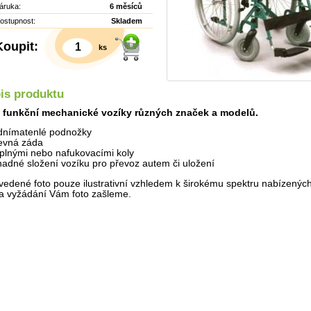
áruka:
6 měsíců
ostupnost:
Skladem
Koupit:
ks
is produktu
 funkční mechanické vozíky různých značek a modelů.
dnímatenlé podnožky
evná záda
 plnými nebo nafukovacími koly
nadné složení vozíku pro převoz autem či uložení
vedené foto pouze ilustrativní vzhledem k širokému spektru nabízených
a vyžádání Vám foto zašleme.
Detail