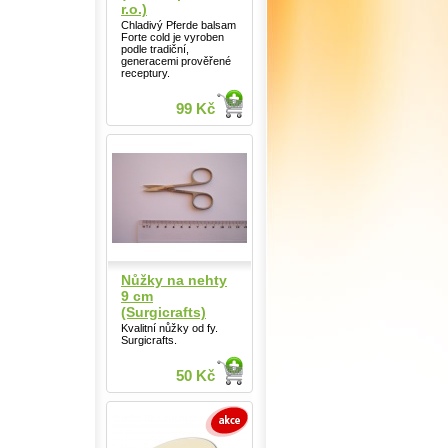
r.o.)
Chladivý Pferde balsam
Forte cold je vyroben
podle tradiční,
generacemi prověřené
receptury.
99 Kč
Nůžky na nehty
9 cm
(Surgicrafts)
Kvalitní nůžky od fy.
Surgicrafts.
50 Kč