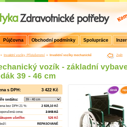
Půjčovna
Obchodní podmínky
Spolupráce
Inze
>
Invalidní vozíky, Příslušenství
>
Invalidní vozíky mechanické
Zpět
chanický vozík - základní vybave
dák 39 - 46 cm
ena s DPH:
3 422 Kč
íře sedáku:
ena bez DPH 21 %:
2 828,10 Kč
oporučená cena:
3 948 Kč
ákupem ušetříte:
526 Kč
boží:
REPASOVANÉ