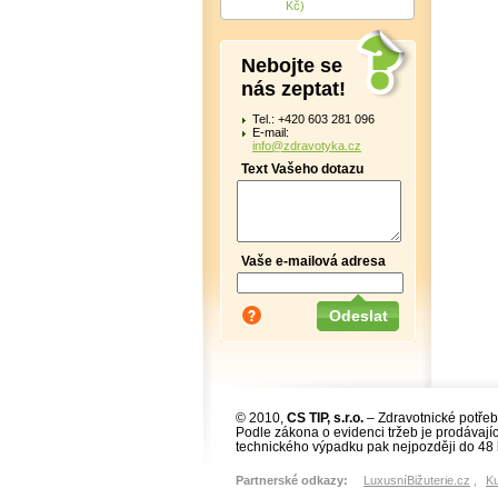
Kč)
Nebojte se
nás zeptat!
Tel.: +420 603 281 096
E-mail:
info@zdravotyka.cz
Text Vašeho dotazu
Vaše e-mailová adresa
© 2010,
CS TIP, s.r.o.
– Zdravotnické potřeb
Podle zákona o evidenci tržeb je prodávajíc
technického výpadku pak nejpozději do 48 
Partnerské odkazy:
LuxusníBižuterie.cz
,
K