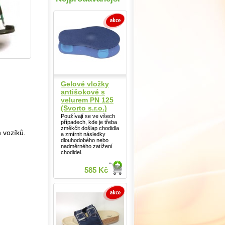
Gelové vložky
antišokové s
velurem PN 125
(Svorto s.r.o.)
Používají se ve všech
případech, kde je třeba
změkčit došlap chodidla
 vozíků.
a zmírnit následky
dlouhodobého nebo
nadměrného zatížení
chodidel.
585 Kč