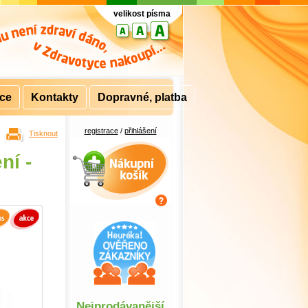
velikost písma
rce
Kontakty
Dopravné, platba
registrace
/
přihlášení
Tisknout
Nákupní košík
ní -
Nejprodávanější