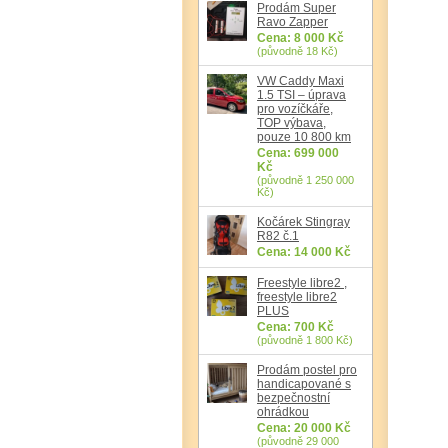
Prodám Super
Ravo Zapper
Cena: 8 000 Kč
(původně 18 Kč)
VW Caddy Maxi
1.5 TSI – úprava
pro vozíčkáře,
TOP výbava,
pouze 10 800 km
Cena: 699 000
Kč
(původně 1 250 000
Kč)
Kočárek Stingray
R82 č.1
Cena: 14 000 Kč
Freestyle libre2 ,
freestyle libre2
PLUS
Cena: 700 Kč
(původně 1 800 Kč)
Prodám postel pro
handicapované s
bezpečnostní
ohrádkou
Cena: 20 000 Kč
(původně 29 000