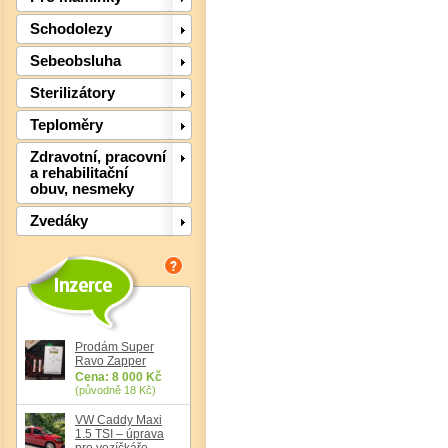
Schodolezy
Sebeobsluha
Sterilizátory
Teploměry
Det
Zdravotní, pracovní
a rehabilitační
obuv, nesmeky
Zvedáky
Prodám Super
Ravo Zapper
Cena: 8 000 Kč
(původně 18 Kč)
VW Caddy Maxi
1.5 TSI – úprava
Det
pro vozíčkáře,