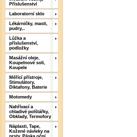
Příslušenství
Laboratorní sklo
Lékárničky, masti,
pudry,..
Lůžka a
příslušenství,
podložky
Masážní oleje,
Det
Koupelnové soli,
Koupele
Měřící přístroje,
Stimulátory,
Diktafony, Baterie
Motomedy
Nahřívací a
chladivé polštářky,
Obklady, Termofory
Náplasti, Tape,
Kožené návleky na
prsty, Páska oční