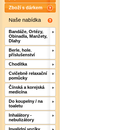
Zboží s dárkem
Naše nabídka
Bandáže, Ortézy,
Obinadla, Manžety,
Dlahy
Berle, hole.
příslušenství
Chodítka
Cvičebně relaxační
pomůcky
Det
Čínská a korejská
medicína
Do koupelny / na
toaletu
Inhalátory -
nebulizátory
Invalidní vozíky,