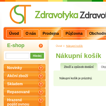
Úvod
O nás
Prodejna
Půjčovna
Obchodn
E-shop
Úvod
>
Nákupní košík
Nákupní košík
Zboží a způsob dodání
Obj
Novinky
Akční zboží
Nákupní košík je prázdný.
Skladem
Repasované
Hrazené
pojišťovnou