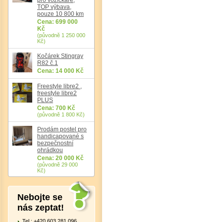
TOP výbava,
pouze 10 800 km
Cena: 699 000
Kč
(původně 1 250 000
Kč)
Kočárek Stingray
R82 č.1
Cena: 14 000 Kč
Freestyle libre2 ,
freestyle libre2
PLUS
Cena: 700 Kč
(původně 1 800 Kč)
Prodám postel pro
handicapované s
bezpečnostní
ohrádkou
Cena: 20 000 Kč
(původně 29 000
Kč)
Nebojte se
nás zeptat!
Tel.: +420 603 281 096