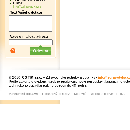
E-mail:
info@zdravotyka.cz
Text Vašeho dotazu
Vaše e-mailová adresa
© 2010,
CS TIP, s.r.o.
– Zdravotnické potřeby a doplňky -
info@zdravotyka.c
Podle zákona o evidenci tržeb je prodávající povinen vystavit kupujícímu účt
technického výpadku pak nejpozději do 48 hodin.
Partnerské odkazy:
LuxusníBižuterie.cz
,
Kuchyně
,
Wellness pobyty pro dva