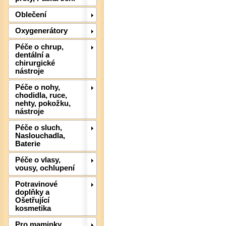
Oblečení
Det
Oxygenerátory
Péče o chrup,
dentální a
chirurgické
nástroje
Péče o nohy,
chodidla, ruce,
nehty, pokožku,
nástroje
Péče o sluch,
Naslouchadla,
Baterie
Péče o vlasy,
Det
vousy, ochlupení
Potravinové
doplňky a
Ošetřující
kosmetika
Pro maminky