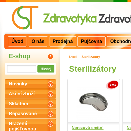
Úvod
O nás
Prodejna
Půjčovna
Obchodn
E-shop
Úvod
>
Sterilizátory
Sterilizátory
Novinky
Akční zboží
Skladem
Repasované
Hrazené
Nerezová emitní
Ne
pojišťovnou