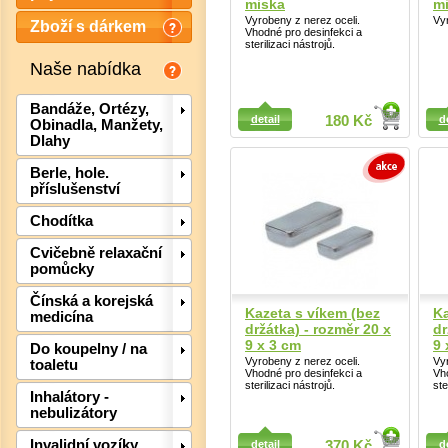
miska
m
Vyrobeny z nerez oceli.
Vyr
Zboží s dárkem
Vhodné pro desinfekci a
sterilizaci nástrojů.
Naše nabídka
Detail
Detail
Bandáže, Ortézy,
detail
180 Kč
d
Obinadla, Manžety,
Dlahy
Berle, hole.
příslušenství
Chodítka
Cvičebně relaxační
pomůcky
Čínská a korejská
Kazeta s víkem (bez
Ka
medicína
držátka) - rozměr 20 x
dr
9 x 3 cm
9 
Det
Do koupelny / na
Vyrobeny z nerez oceli.
Vyr
toaletu
Vhodné pro desinfekci a
Vh
sterilizaci nástrojů.
ste
Inhalátory -
nebulizátory
Detail
Detail
Invalidní vozíky,
detail
370 Kč
d