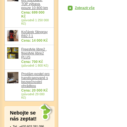
TOP výbava,
pouze 10 800 km
Zobrazit vše
Cena: 699 000
Kč
(původně 1 250 000
Kč)
Kočárek Stingray
R82 č.1
Cena: 14 000 Kč
Freestyle libre2 ,
freestyle libre2
PLUS
Cena: 700 Kč
(původně 1 800 Kč)
Det
Prodám postel pro
handicapované s
bezpečnostní
ohrádkou
Cena: 20 000 Kč
(původně 29 000
Kč)
Nebojte se
nás zeptat!
Tel.: +420 603 281 096