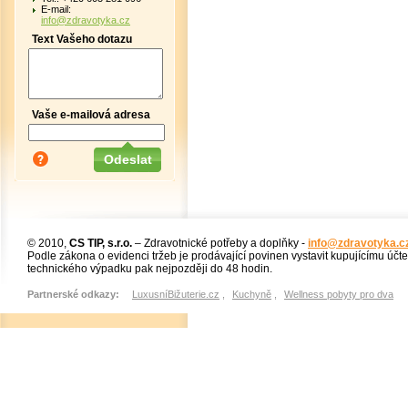
E-mail:
info@zdravotyka.cz
Text Vašeho dotazu
Vaše e-mailová adresa
© 2010,
CS TIP, s.r.o.
– Zdravotnické potřeby a doplňky -
info@zdravotyka.c
Podle zákona o evidenci tržeb je prodávající povinen vystavit kupujícímu účt
technického výpadku pak nejpozději do 48 hodin.
Partnerské odkazy:
LuxusníBižuterie.cz
,
Kuchyně
,
Wellness pobyty pro dva