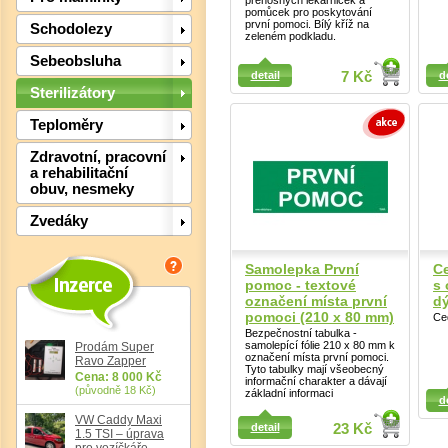
přenosných lékárniček a
pomůcek pro poskytování
Det
první pomoci. Bílý kříž na
Schodolezy
zeleném podkladu.
Sebeobsluha
Detail
Detail
detail
7 Kč
d
Sterilizátory
Teploměry
Zdravotní, pracovní
a rehabilitační
obuv, nesmeky
Zvedáky
Samolepka První
Ce
pomoc - textové
s
označení místa první
dý
Det
pomoci (210 x 80 mm)
Ce
Bezpečnostní tabulka -
samolepící fólie 210 x 80 mm k
Prodám Super
označení místa první pomoci.
Ravo Zapper
Tyto tabulky mají všeobecný
Cena: 8 000 Kč
informační charakter a dávají
Detail
Detail
(původně 18 Kč)
základní informaci
d
VW Caddy Maxi
detail
23 Kč
1.5 TSI – úprava
pro vozíčkáře,