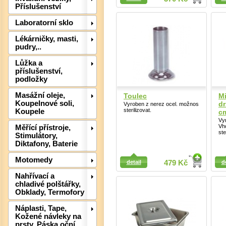
Příslušenství
Laboratorní sklo
Lékárničky, masti,
pudry,..
Lůžka a
příslušenství,
podložky
Masážní oleje,
Toulec
Mi
Koupelnové soli,
dr
Vyroben z nerez ocel. možnos
sterilizovat.
Koupele
c
Vyr
Vh
Měřící přístroje,
Det
ste
Stimulátory,
Diktafony, Baterie
Detail
Detail
Motomedy
detail
479 Kč
d
Nahřívací a
chladivé polštářky,
Obklady, Termofory
Náplasti, Tape,
Kožené návleky na
prsty, Páska oční