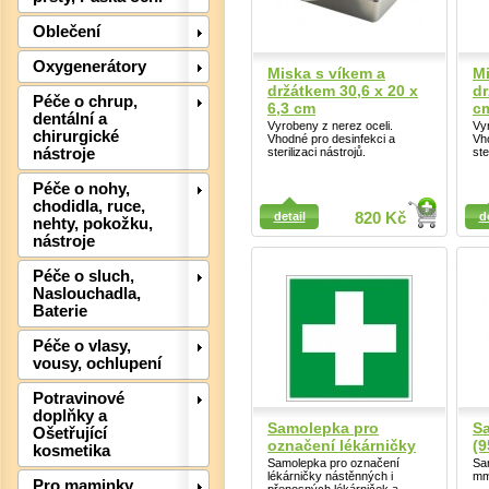
Oblečení
Oxygenerátory
Miska s víkem a
Mi
držátkem 30,6 x 20 x
dr
Péče o chrup,
6,3 cm
c
Det
dentální a
Vyrobeny z nerez oceli.
Vyr
chirurgické
Vhodné pro desinfekci a
Vh
sterilizaci nástrojů.
ste
nástroje
Péče o nohy,
Detail
Detail
chodidla, ruce,
detail
820 Kč
d
nehty, pokožku,
nástroje
Péče o sluch,
Naslouchadla,
Baterie
Péče o vlasy,
vousy, ochlupení
Potravinové
doplňky a
Samolepka pro
Sa
Ošetřující
označení lékárničky
(9
kosmetika
Samolepka pro označení
Sa
lékárničky nástěnných i
mm
Pro maminky