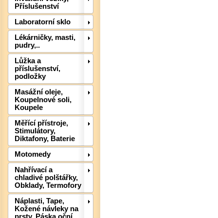
Příslušenství
Laboratorní sklo
Lékárničky, masti,
pudry,..
Lůžka a
Det
příslušenství,
podložky
Masážní oleje,
Koupelnové soli,
Koupele
Měřící přístroje,
Stimulátory,
Diktafony, Baterie
Motomedy
Nahřívací a
chladivé polštářky,
Obklady, Termofory
Náplasti, Tape,
Kožené návleky na
prsty, Páska oční