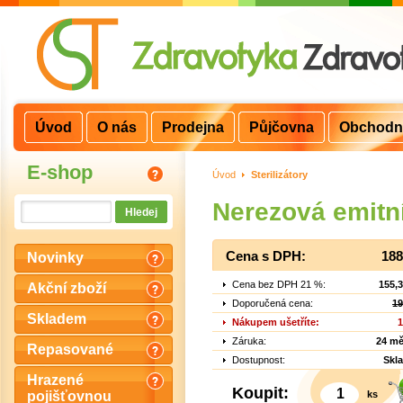
Úvod
O nás
Prodejna
Půjčovna
Obchodn
E-shop
Úvod
>
Sterilizátory
Nerezová emitn
Cena s DPH:
188
Novinky
Cena bez DPH 21 %:
155,
Akční zboží
Doporučená cena:
19
Skladem
Nákupem ušetříte:
1
Záruka:
24 mě
Repasované
Dostupnost:
Skl
Hrazené
Koupit:
ks
pojišťovnou