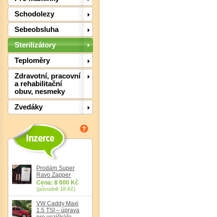
Schodolezy
Sebeobsluha
Sterilizátory
Teploměry
Zdravotní, pracovní
a rehabilitační
obuv, nesmeky
Zvedáky
Det
Prodám Super
Ravo Zapper
Cena: 8 000 Kč
(původně 18 Kč)
VW Caddy Maxi
1.5 TSI – úprava
pro vozíčkáře,