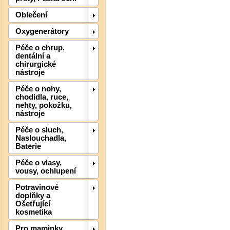
Det
Oblečení
Oxygenerátory
Péče o chrup,
dentální a
chirurgické
nástroje
Péče o nohy,
chodidla, ruce,
nehty, pokožku,
nástroje
Péče o sluch,
Naslouchadla,
Baterie
Péče o vlasy,
vousy, ochlupení
Det
Potravinové
doplňky a
Ošetřující
kosmetika
Pro maminky