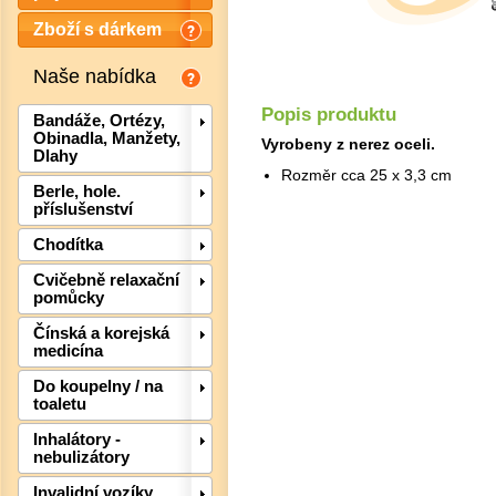
Zboží s dárkem
Naše nabídka
Popis produktu
Bandáže, Ortézy,
Obinadla, Manžety,
Vyrobeny z nerez oceli.
Dlahy
Rozměr cca 25 x 3,3 cm
Berle, hole.
příslušenství
Chodítka
Cvičebně relaxační
pomůcky
Det
Čínská a korejská
medicína
Do koupelny / na
toaletu
Inhalátory -
nebulizátory
Invalidní vozíky,