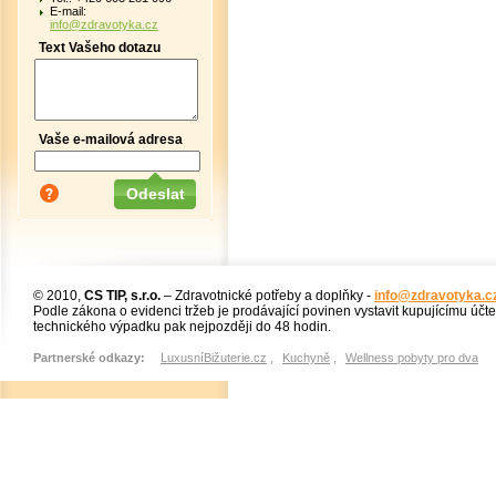
E-mail:
info@zdravotyka.cz
Text Vašeho dotazu
Vaše e-mailová adresa
© 2010,
CS TIP, s.r.o.
– Zdravotnické potřeby a doplňky -
info@zdravotyka.c
Podle zákona o evidenci tržeb je prodávající povinen vystavit kupujícímu účt
technického výpadku pak nejpozději do 48 hodin.
Partnerské odkazy:
LuxusníBižuterie.cz
,
Kuchyně
,
Wellness pobyty pro dva