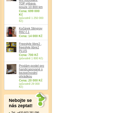
TOP výbava,
pouze 10 800 km
Cena: 699 000
Kč
(původně 1 250 000
Kč)
Det
Kočárek Stingray
R82 č.1
Cena: 14 000 Kč
Freestyle libre2 ,
freestyle libre2
PLUS
Cena: 700 Kč
(původně 1 800 Kč)
Prodám postel pro
handicapované s
bezpečnostní
ohrádkou
Cena: 20 000 Kč
(původně 29 000
Kč)
Nebojte se
nás zeptat!
Tel.: +420 603 281 096