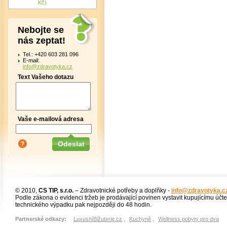
Kč)
Nebojte se
nás zeptat!
Tel.: +420 603 281 096
E-mail:
info@zdravotyka.cz
Text Vašeho dotazu
Vaše e-mailová adresa
© 2010,
CS TIP, s.r.o.
– Zdravotnické potřeby a doplňky -
info@zdravotyka.c
Podle zákona o evidenci tržeb je prodávající povinen vystavit kupujícímu účt
technického výpadku pak nejpozději do 48 hodin.
Partnerské odkazy:
LuxusníBižuterie.cz
,
Kuchyně
,
Wellness pobyty pro dva