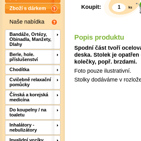
Koupit:
ks
Zboží s dárkem
Naše nabídka
Bandáže, Ortézy,
Popis produktu
Obinadla, Manžety,
Dlahy
Spodní část tvoří ocelová
deska. Stolek je opatře
Berle, hole.
příslušenství
kolečky, popř. brzdami.
Chodítka
Foto pouze ilustrativní.
Stolky dodáváme v rozlož
Cvičebně relaxační
pomůcky
Čínská a korejská
medicína
Det
Do koupelny / na
toaletu
Inhalátory -
nebulizátory
Invalidní vozíky,