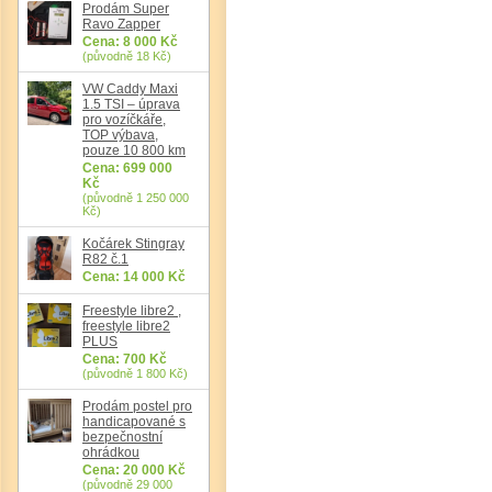
Prodám Super
Ravo Zapper
Cena: 8 000 Kč
(původně 18 Kč)
Det
VW Caddy Maxi
1.5 TSI – úprava
pro vozíčkáře,
TOP výbava,
pouze 10 800 km
Cena: 699 000
Kč
(původně 1 250 000
Kč)
Kočárek Stingray
R82 č.1
Cena: 14 000 Kč
Freestyle libre2 ,
freestyle libre2
PLUS
Cena: 700 Kč
(původně 1 800 Kč)
Prodám postel pro
handicapované s
bezpečnostní
ohrádkou
Cena: 20 000 Kč
(původně 29 000