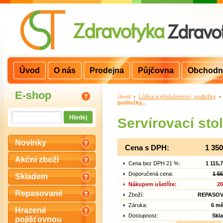
Úvod
O nás
Prodejna
Půjčovna
Obchodn
E-shop
Úvod
>
Lůžka a příslušenství, podložky
>
podložky,..
Servírovací sto
Novinky
Cena s DPH:
1 35
Akční zboží
Cena bez DPH 21 %:
1 115,
Doporučená cena:
1 5
Skladem
Nákupem ušetříte:
20
Repasované
Zboží:
REPASO
Záruka:
6 mě
Hrazené
Dostupnost:
Skl
pojišťovnou