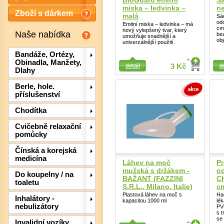
BioGuard emitní
Sá
miska – ledvinka –
ne
Zboží s dárkem
malá
Sá
odo
Emitní miska – ledvinka – má
cm
nový vylepšený tvar, který
Naše nabídka
be
umožňuje snadnější a
obj
univerzálnější použití.
Bandáže, Ortézy,
Detail
Detail
Obinadla, Manžety,
detail
3 Kč
d
Dlahy
Berle, hole.
příslušenství
Chodítka
Cvičebně relaxační
Det
pomůcky
Čínská a korejská
medicína
Láhev na moč
Pr
mužská s držákem -
od
Do koupelny / na
BAŽANT (FAZZINI
C
toaletu
S.R.L., Milano, Italie)
c
Plastová láhev na moč s
Ha
Inhalátory -
kapacitou 1000 ml
lé
nebulizátory
PV
s 
se 
Invalidní vozíky,
Detail