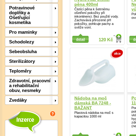
pěna 400ml
Ne
Potravinové
vů
Čistící pěna k šetrnému
doplňky a
ošetření pokožky při
Po
inkontinenci. Bez použití vody.
Ošetřující
ov
Zachovává přirozené pH
kosmetika
pokožky, pohlcuje pachy a
svěže voní.
Det
Pro maminky
Detail
Detail
detail
120 Kč
d
Schodolezy
Sebeobsluha
Sterilizátory
Teploměry
Zdravotní, pracovní
a rehabilitační
obuv, nesmeky
Nádoba na moč
Po
Zvedáky
dámská BA 7248 -
1
BAŽANT
Pod
po
Plastová nádoba na moč s
vkl
kapacitou 1000 ml
hy
Det
zd
(n
Detail
Detail