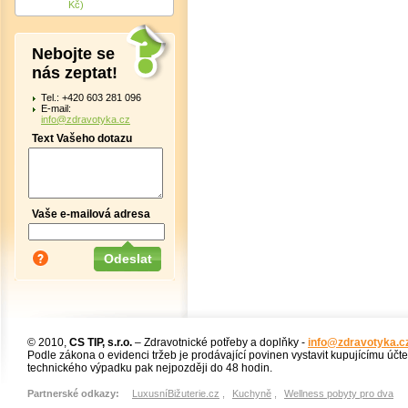
Kč)
Nebojte se
nás zeptat!
Tel.: +420 603 281 096
E-mail:
info@zdravotyka.cz
Text Vašeho dotazu
Vaše e-mailová adresa
© 2010,
CS TIP, s.r.o.
– Zdravotnické potřeby a doplňky -
info@zdravotyka.c
Podle zákona o evidenci tržeb je prodávající povinen vystavit kupujícímu účt
technického výpadku pak nejpozději do 48 hodin.
Partnerské odkazy:
LuxusníBižuterie.cz
,
Kuchyně
,
Wellness pobyty pro dva