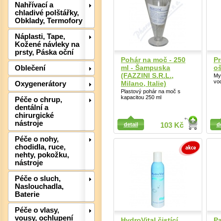
Nahřívací a
chladivé polštářky,
Obklady, Termofory
Náplasti, Tape,
Kožené návleky na
prsty, Páska oční
Pohár na moč - 250
Pr
ml - Šampuska
oš
Oblečení
(FAZZINI S.R.L.,
Myc
vod
Milano, Italie)
Oxygenerátory
Plastový pohár na moč s
kapacitou 250 ml
Péče o chrup,
dentální a
chirurgické
Detail
Detail
Det
nástroje
detail
103 Kč
d
Péče o nohy,
chodidla, ruce,
nehty, pokožku,
nástroje
Péče o sluch,
Naslouchadla,
Baterie
Péče o vlasy,
vousy, ochlupení
HydroVital čistící
Pa