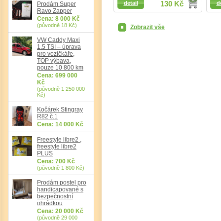
detail
130 Kč
d
Prodám Super
Ravo Zapper
Cena: 8 000 Kč
(původně 18 Kč)
Zobrazit vše
VW Caddy Maxi
1.5 TSI – úprava
pro vozíčkáře,
TOP výbava,
pouze 10 800 km
Cena: 699 000
Kč
(původně 1 250 000
Kč)
Kočárek Stingray
R82 č.1
Cena: 14 000 Kč
Freestyle libre2 ,
freestyle libre2
PLUS
Cena: 700 Kč
(původně 1 800 Kč)
Prodám postel pro
handicapované s
bezpečnostní
ohrádkou
Cena: 20 000 Kč
(původně 29 000