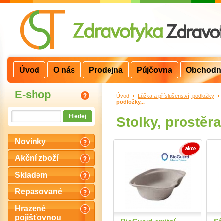
Úvod
O nás
Prodejna
Půjčovna
Obchodn
E-shop
Úvod
>
Lůžka a příslušenství, podložky
>
podložky,..
Stolky, prostěra
Novinky
Akční zboží
Skladem
Repasované
Hrazené
pojišťovnou