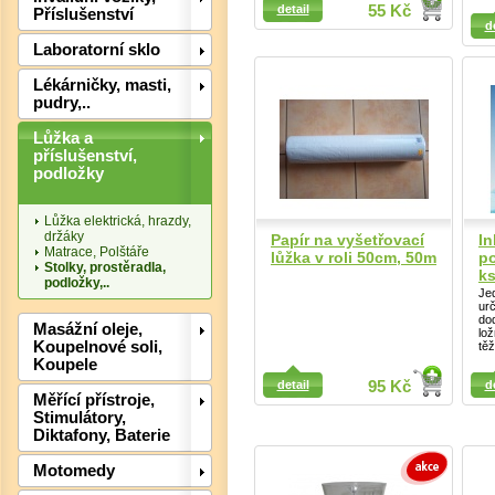
detail
55 Kč
Detail
Příslušenství
d
Laboratorní sklo
Lékárničky, masti,
pudry,..
Lůžka a
příslušenství,
podložky
Det
Lůžka elektrická, hrazdy,
držáky
Papír na vyšetřovací
In
Matrace, Polštáře
lůžka v roli 50cm, 50m
p
Stolky, prostěradla,
ks
podložky,..
Je
ur
do
Masážní oleje,
lož
Koupelnové soli,
těž
Koupele
Detail
detail
95 Kč
d
Měřící přístroje,
Detail
Stimulátory,
Diktafony, Baterie
Motomedy
Det