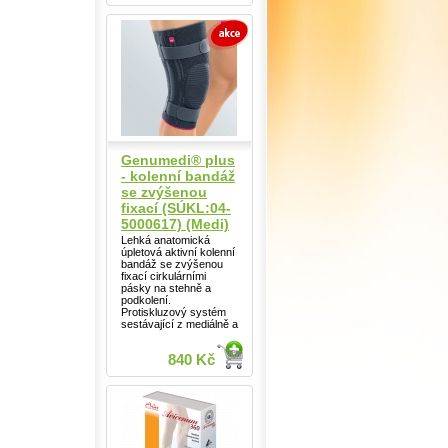
Genumedi® plus
- kolenní bandáž
se zvýšenou
fixací (SÚKL:04-
5000617) (Medi)
Lehká anatomická
úpletová aktivní kolenní
bandáž se zvýšenou
fixací cirkulárními
pásky na stehně a
podkolení.
Protiskluzový systém
sestávající z mediálně a
840 Kč