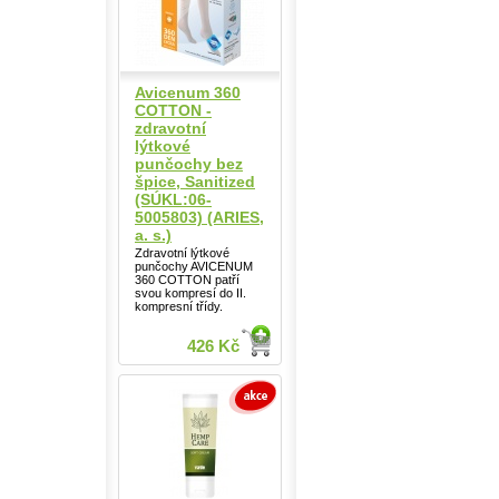
Avicenum 360
COTTON -
zdravotní
lýtkové
punčochy bez
špice, Sanitized
(SÚKL:06-
5005803) (ARIES,
a. s.)
Zdravotní lýtkové
punčochy AVICENUM
360 COTTON patří
svou kompresí do II.
kompresní třídy.
426 Kč