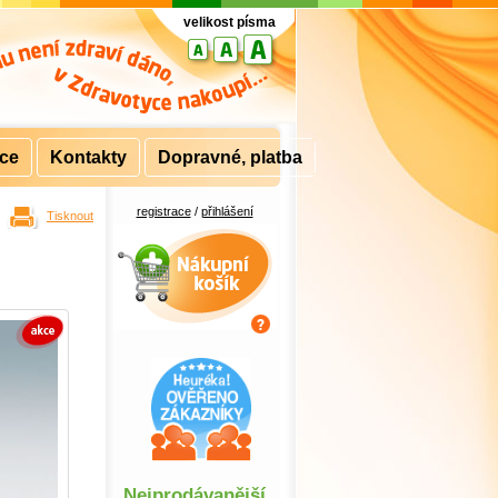
velikost písma
rce
Kontakty
Dopravné, platba
registrace
/
přihlášení
Tisknout
Nákupní košík
Nejprodávanější