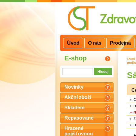
3
2
1
Úvod
O nás
Prodejna
E-shop
Úvod
podlo
Sá
Novinky
C
Akční zboží
C
D
Skladem
N
Repasované
Z
D
Hrazené
pojišťovnou