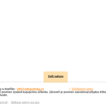
Zpět nahoru
y a doplňky -
info@zdravotyka.cz
Spřátelené weby
í povinen vystavit kupujícímu účtenku. Zároveň je povinen zaevidovat přijatou tržb
hodin.
uchyně
,
Wellness pobyty pro dva