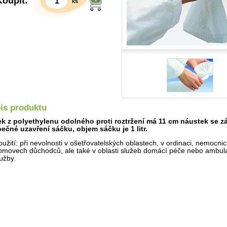
Koupit:
ks
is produktu
k z polyethylenu odolného proti roztržení má 11 cm náustek se z
ečné uzavření sáčku, objem sáčku je 1 litr.
Detail
oužití: při nevolnosti v ošetřovatelských oblastech, v ordinaci, nemocnici
omovech důchodců, ale také v oblasti služeb domácí péče nebo ambul
lužby.