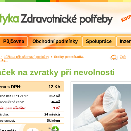
Půjčovna
Obchodní podmínky
Spolupráce
Inze
>
Lůžka a příslušenství, podložky
>
Stolky, prostěradla,
Zpět
žky,..
ček na zvratky při nevolnosti
ena s DPH:
12 Kč
ena bez DPH 21 %:
9,92 Kč
oporučená cena:
15 Kč
ákupem ušetříte:
3 Kč
áruka:
24 měsíců
ostupnost:
Skladem