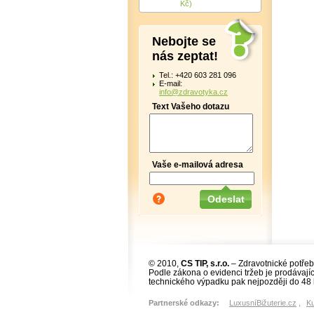
Kč)
Nebojte se
nás zeptat!
Tel.: +420 603 281 096
E-mail:
info@zdravotyka.cz
Text Vašeho dotazu
Vaše e-mailová adresa
© 2010,
CS TIP, s.r.o.
– Zdravotnické potřeb
Podle zákona o evidenci tržeb je prodávajíc
technického výpadku pak nejpozději do 48 
Partnerské odkazy:
LuxusníBižuterie.cz
,
K