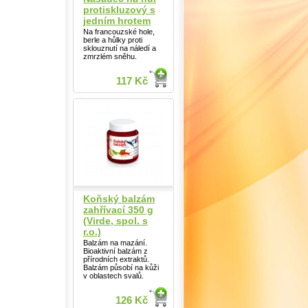
protiskluzový s
jedním hrotem
Na francouzské hole,
berle a hůlky proti
sklouznutí na náledí a
zmrzlém sněhu.
117 Kč
Koňský balzám
zahřívací 350 g
(Virde, spol. s
r.o.)
Balzám na mazání.
Bioaktivní balzám z
přírodních extraktů.
Balzám působí na kůži
v oblastech svalů.
126 Kč