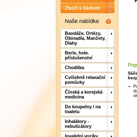
Zboží s dárkem
Naše nabídka
Bandáže, Ortézy,
Obinadla, Manžety,
Dlahy
Berle, hole.
příslušenství
Pop
Chodítka
Sáče
Cvičebně relaxační
bezp
pomůcky
P
d
Čínská a korejská
s
medicína
Do koupelny / na
toaletu
Inhalátory -
nebulizátory
Invalidní vozíky,