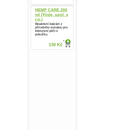
HEMP CARE 200
ml (Virde, spol. s
r.o.)
Bioaktivní balzám z
přírodního extraktu pro
intenzivní péči o
pokožku.
130 Kč