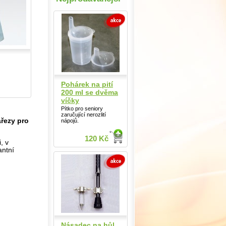
Pohárek na pití
200 ml se dvěma
víčky
Pítko pro seniory
zaručující nerozlití
ářezy pro
nápojů.
120 Kč
, v
antní
Násadec na hůl