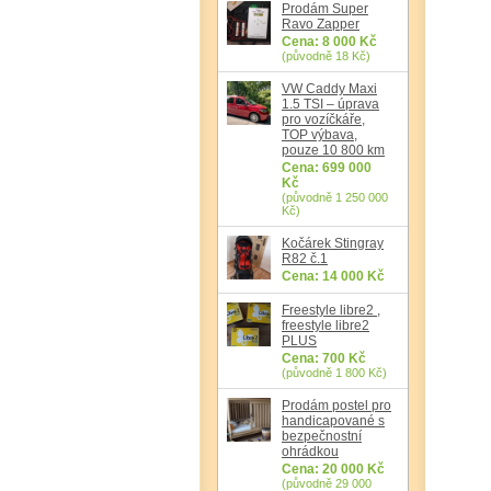
Prodám Super
Ravo Zapper
Cena: 8 000 Kč
(původně 18 Kč)
VW Caddy Maxi
1.5 TSI – úprava
pro vozíčkáře,
TOP výbava,
pouze 10 800 km
Cena: 699 000
Kč
(původně 1 250 000
Kč)
Kočárek Stingray
R82 č.1
Cena: 14 000 Kč
Freestyle libre2 ,
freestyle libre2
PLUS
Cena: 700 Kč
(původně 1 800 Kč)
Prodám postel pro
handicapované s
bezpečnostní
ohrádkou
Cena: 20 000 Kč
(původně 29 000