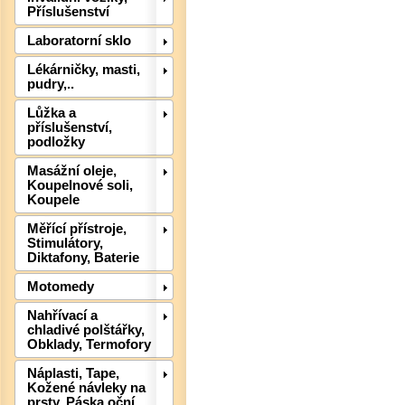
Příslušenství
Laboratorní sklo
Det
Lékárničky, masti,
pudry,..
Lůžka a
příslušenství,
podložky
Masážní oleje,
Koupelnové soli,
Koupele
Měřící přístroje,
Stimulátory,
Diktafony, Baterie
Motomedy
Nahřívací a
chladivé polštářky,
Obklady, Termofory
Náplasti, Tape,
Kožené návleky na
prsty, Páska oční