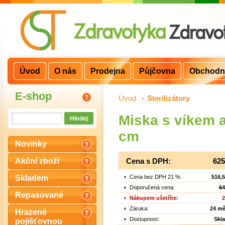
Úvod
O nás
Prodejna
Půjčovna
Obchodn
E-shop
Úvod
>
Sterilizátory
Miska s víkem a
cm
Novinky
Akční zboží
Cena s DPH:
625
Cena bez DPH 21 %:
516,
Skladem
Doporučená cena:
64
Repasované
Nákupem ušetříte:
2
Záruka:
24 mě
Hrazené
Dostupnost:
Skl
pojišťovnou