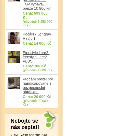
TOP výbava,
pouze 10 800 km
Cena: 699 000
Kč
(původně 1 250 000
Kč)
Kočárek Stingray
R82 č.1
Cena: 14 000 Kč
Freestyle libre2 ,
freestyle libre2
PLUS
Cena: 700 Kč
(původně 1 800 Kč)
Prodám postel pro
handicapované s
bezpečnostní
ohrádkou
Cena: 20 000 Kč
(původně 29 000
Kč)
Nebojte se
nás zeptat!
Tel.: +420 603 281 096