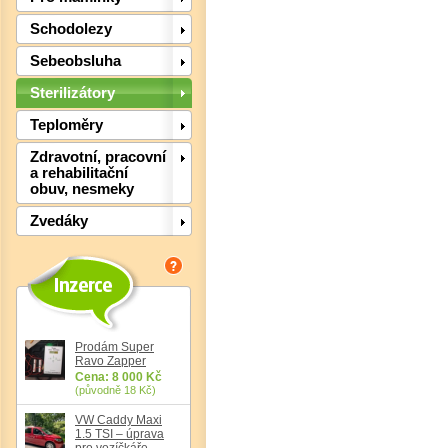
Schodolezy
Sebeobsluha
Sterilizátory
Teploměry
Det
Zdravotní, pracovní
a rehabilitační
obuv, nesmeky
Zvedáky
Prodám Super
Ravo Zapper
Cena: 8 000 Kč
(původně 18 Kč)
Det
VW Caddy Maxi
1.5 TSI – úprava
pro vozíčkáře,