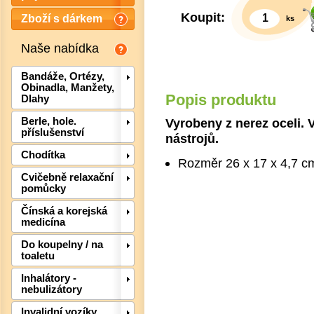
Koupit:
Zboží s dárkem
ks
Naše nabídka
Bandáže, Ortézy,
Obinadla, Manžety,
Popis produktu
Dlahy
Vyrobeny z nerez oceli. V
Berle, hole.
příslušenství
nástrojů.
Chodítka
Rozměr 26 x 17 x 4,7 c
Cvičebně relaxační
Det
pomůcky
Čínská a korejská
medicína
Do koupelny / na
toaletu
Inhalátory -
nebulizátory
Invalidní vozíky,