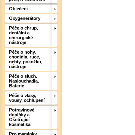
Det
Oblečení
Oxygenerátory
Péče o chrup,
dentální a
chirurgické
nástroje
Péče o nohy,
chodidla, ruce,
nehty, pokožku,
nástroje
Péče o sluch,
Naslouchadla,
Baterie
Det
Péče o vlasy,
vousy, ochlupení
Potravinové
doplňky a
Ošetřující
kosmetika
Pro maminky