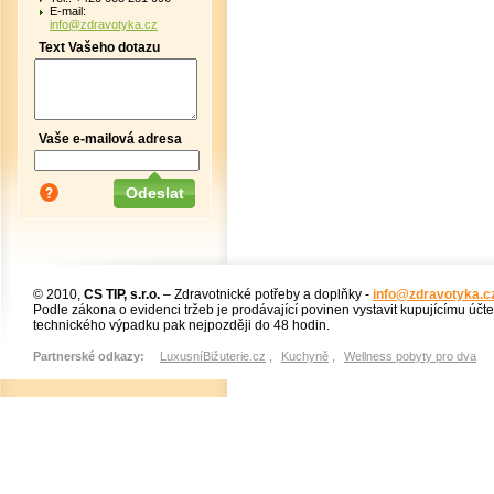
E-mail:
info@zdravotyka.cz
Text Vašeho dotazu
Vaše e-mailová adresa
© 2010,
CS TIP, s.r.o.
– Zdravotnické potřeby a doplňky -
info@zdravotyka.c
Podle zákona o evidenci tržeb je prodávající povinen vystavit kupujícímu účt
technického výpadku pak nejpozději do 48 hodin.
Partnerské odkazy:
LuxusníBižuterie.cz
,
Kuchyně
,
Wellness pobyty pro dva