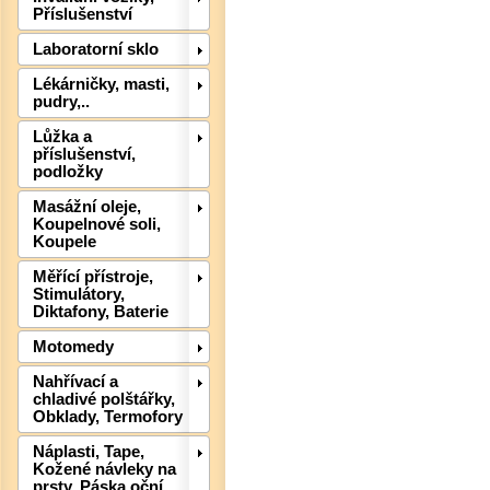
Příslušenství
Laboratorní sklo
Lékárničky, masti,
pudry,..
Lůžka a
Det
příslušenství,
podložky
Masážní oleje,
Koupelnové soli,
Koupele
Měřící přístroje,
Stimulátory,
Diktafony, Baterie
Motomedy
Nahřívací a
chladivé polštářky,
Obklady, Termofory
Náplasti, Tape,
Kožené návleky na
prsty, Páska oční