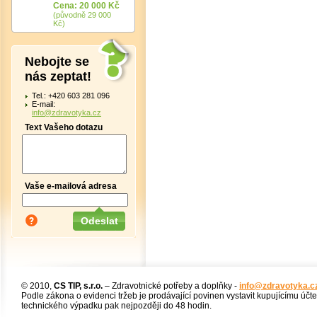
Cena: 20 000 Kč
(původně 29 000
Kč)
Nebojte se
nás zeptat!
Tel.: +420 603 281 096
E-mail:
info@zdravotyka.cz
Text Vašeho dotazu
Vaše e-mailová adresa
© 2010,
CS TIP, s.r.o.
– Zdravotnické potřeby a doplňky -
info@zdravotyka.c
Podle zákona o evidenci tržeb je prodávající povinen vystavit kupujícímu účt
technického výpadku pak nejpozději do 48 hodin.