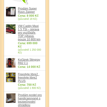
Prodám Super
Ravo Zapper
Cena: 8 000 Kč
(původně 18 Kč)
VW Caddy Maxi
1.5 TSI – úprava
pro vozíčkáře,
TOP výbava,
pouze 10 800 km
Cena: 699 000
Kč
(původně 1 250 000
Kč)
Kočárek Stingray
R82 č.1
Det
Cena: 14 000 Kč
Freestyle libre2 ,
freestyle libre2
PLUS
Cena: 700 Kč
(původně 1 800 Kč)
Prodám postel pro
handicapované s
bezpečnostní
ohrádkou