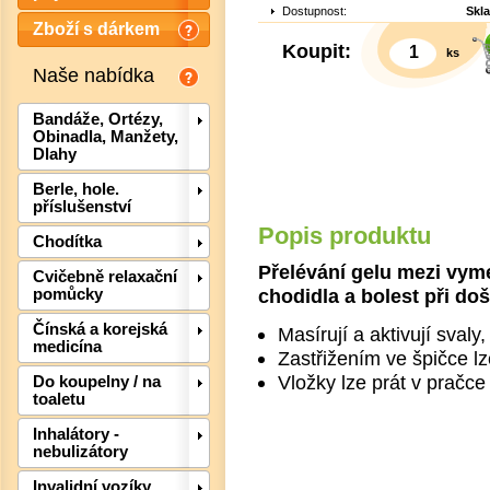
Dostupnost:
Skl
Zboží s dárkem
Koupit:
ks
Naše nabídka
Bandáže, Ortézy,
Obinadla, Manžety,
Dlahy
Berle, hole.
příslušenství
Popis produktu
Chodítka
Přelévání gelu mezi vym
Cvičebně relaxační
chodidla a bolest při doš
pomůcky
Det
Čínská a korejská
Masírují a aktivují svaly
medicína
Zastřižením ve špičce lz
Vložky lze prát v pračce
Do koupelny / na
toaletu
Inhalátory -
nebulizátory
Invalidní vozíky,