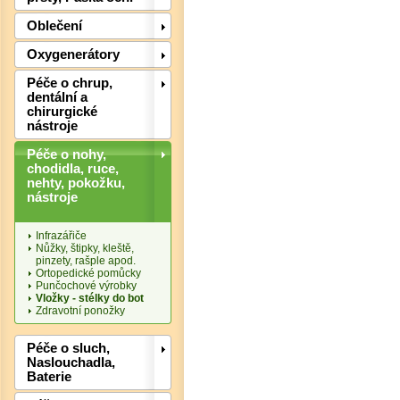
Oblečení
Det
Oxygenerátory
Péče o chrup,
dentální a
chirurgické
nástroje
Péče o nohy,
chodidla, ruce,
nehty, pokožku,
nástroje
Infrazářiče
Nůžky, štipky, kleště,
pinzety, rašple apod.
Ortopedické pomůcky
Punčochové výrobky
Vložky - stélky do bot
Zdravotní ponožky
Det
Péče o sluch,
Naslouchadla,
Baterie