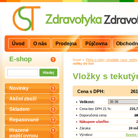
Úvod
O nás
Prodejna
Půjčovna
Obchodn
E-shop
Úvod
>
Péče o nohy, chodidla, ruce, nehty
stélky do bot
Vložky s tekut
Novinky
Cena s DPH:
261
Akční zboží
Velikost:
Skladem
Cena bez DPH 21 %:
215,
Doporučená cena:
29
Repasované
Nákupem ušetříte:
2
Záruka:
24 mě
Hrazené
Výrobce:
Svorto s
pojišťovnou