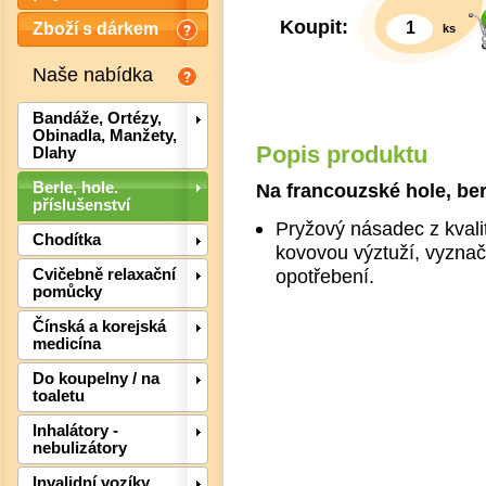
Koupit:
Zboží s dárkem
ks
Naše nabídka
Bandáže, Ortézy,
Obinadla, Manžety,
Popis produktu
Dlahy
Na francouzské hole, ber
Berle, hole.
příslušenství
Pryžový násadec z kvali
Chodítka
kovovou výztuží, vyznaču
opotřebení.
Cvičebně relaxační
pomůcky
Čínská a korejská
Det
medicína
Do koupelny / na
toaletu
Inhalátory -
nebulizátory
Invalidní vozíky,