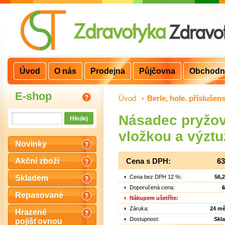
Úvod
O nás
Prodejna
Půjčovna
Obchodn
E-shop
Úvod
>
Berle, hole. příslušens
Násadec pryžov
vložkou a výztu
Novinky
Akční zboží
Cena s DPH:
63
Cena bez DPH 12 %:
56,
Skladem
Doporučená cena:
6
Repasované
Nákupem ušetříte:
Záruka:
24 mě
Hrazené
Dostupnost:
Skl
pojišťovnou