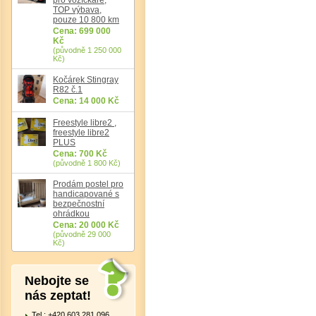
TOP výbava,
pouze 10 800 km
Cena: 699 000
Kč
(původně 1 250 000
Kč)
Kočárek Stingray
R82 č.1
Cena: 14 000 Kč
Freestyle libre2 ,
freestyle libre2
PLUS
Cena: 700 Kč
(původně 1 800 Kč)
Prodám postel pro
handicapované s
bezpečnostní
ohrádkou
Cena: 20 000 Kč
(původně 29 000
Kč)
Nebojte se
nás zeptat!
Tel.: +420 603 281 096