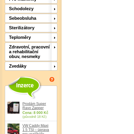
Schodolezy
Sebeobsluha
Sterilizátory
Teploměry
Det
Zdravotní, pracovní
a rehabilitační
obuv, nesmeky
Zvedáky
Prodám Super
Ravo Zapper
Cena: 8 000 Kč
(původně 18 Kč)
Det
VW Caddy Maxi
1.5 TSI – úprava
pro vozíčkáře,