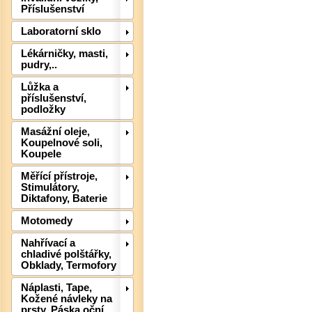
Příslušenství
Laboratorní sklo
Lékárničky, masti,
pudry,..
Lůžka a
příslušenství,
podložky
Masážní oleje,
Koupelnové soli,
Koupele
Det
Měřící přístroje,
Stimulátory,
Diktafony, Baterie
Motomedy
Nahřívací a
chladivé polštářky,
Obklady, Termofory
Náplasti, Tape,
Kožené návleky na
prsty, Páska oční