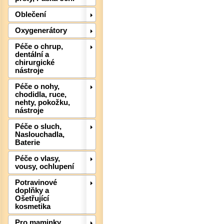
Oblečení
Oxygenerátory
Det
Péče o chrup,
dentální a
chirurgické
nástroje
Péče o nohy,
chodidla, ruce,
nehty, pokožku,
nástroje
Péče o sluch,
Naslouchadla,
Baterie
Péče o vlasy,
vousy, ochlupení
Det
Potravinové
doplňky a
Ošetřující
kosmetika
Pro maminky