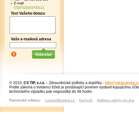
E-mail:
info@zdravotyka.cz
Text Vašeho dotazu
Vaše e-mailová adresa
© 2010,
CS TIP, s.r.o.
– Zdravotnické potřeby a doplňky -
info@zdravotyka.c
Podle zákona o evidenci tržeb je prodávající povinen vystavit kupujícímu účt
technického výpadku pak nejpozději do 48 hodin.
Partnerské odkazy:
LuxusníBižuterie.cz
,
Kuchyně
,
Wellness pobyty pro dva