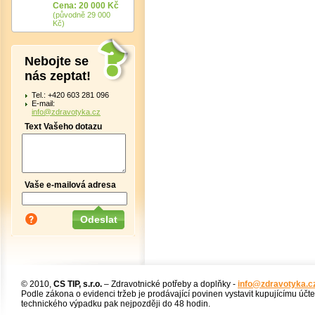
Cena: 20 000 Kč
(původně 29 000
Kč)
Nebojte se
nás zeptat!
Tel.: +420 603 281 096
E-mail:
info@zdravotyka.cz
Text Vašeho dotazu
Vaše e-mailová adresa
© 2010,
CS TIP, s.r.o.
– Zdravotnické potřeby a doplňky -
info@zdravotyka.c
Podle zákona o evidenci tržeb je prodávající povinen vystavit kupujícímu účt
technického výpadku pak nejpozději do 48 hodin.