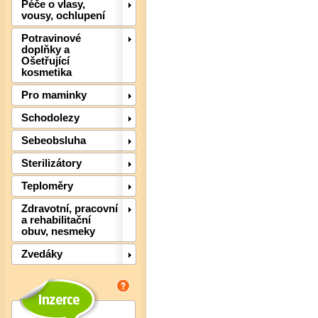
Péče o vlasy,
vousy, ochlupení
Potravinové
Det
doplňky a
Ošetřující
kosmetika
Pro maminky
Schodolezy
Sebeobsluha
Sterilizátory
Teploměry
Zdravotní, pracovní
a rehabilitační
obuv, nesmeky
Zvedáky
Det