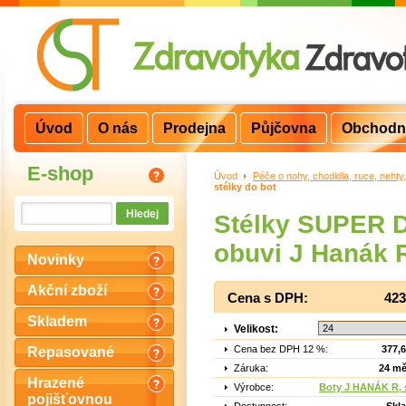
Úvod
O nás
Prodejna
Půjčovna
Obchodn
E-shop
Úvod
>
Péče o nohy, chodidla, ruce, nehty
stélky do bot
Stélky SUPER 
obuvi J Hanák R
Novinky
Akční zboží
Cena s DPH:
423
Skladem
Velikost:
Cena bez DPH 12 %:
377,
Repasované
Záruka:
24 mě
Hrazené
Výrobce:
Boty J HANÁK R, s
pojišťovnou