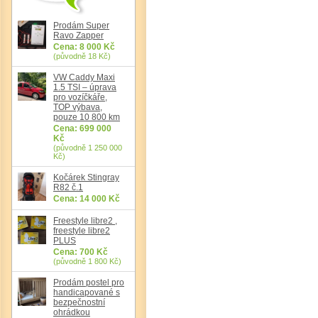
Prodám Super
Ravo Zapper
Cena: 8 000 Kč
(původně 18 Kč)
VW Caddy Maxi
1.5 TSI – úprava
pro vozíčkáře,
TOP výbava,
pouze 10 800 km
Cena: 699 000
Kč
(původně 1 250 000
Kč)
Kočárek Stingray
R82 č.1
Cena: 14 000 Kč
Freestyle libre2 ,
freestyle libre2
PLUS
Cena: 700 Kč
(původně 1 800 Kč)
Prodám postel pro
handicapované s
bezpečnostní
ohrádkou