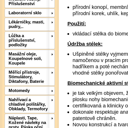
Příslušenství
přírodní konopí, membrán
přírodní korek, uhlík, kep
Laboratorní sklo
Lékárničky, masti,
Použití:
Det
pudry,..
vkládací stélka do bio
Lůžka a
příslušenství,
Údržba stélek:
podložky
Ušpiněné stélky vyjmem
Masážní oleje,
Koupelnové soli,
namočenou v pracím pros
Koupele
hadříkem a poté necháme
vhodné stélky ponořovat
Měřící přístroje,
Stimulátory,
Diktafony, Baterie
Biomechanické aktivní s
Motomedy
je tak velkým objevem, 
plosku nohy biomechani
Nahřívací a
Det
chladivé polštářky,
certifikovaná a klinick
Obklady, Termofory
dokonale respektuje ana
patentově chráněn.
Náplasti, Tape,
Kožené návleky na
Novou konstrukcí a tvaro
prsty, Páska oční