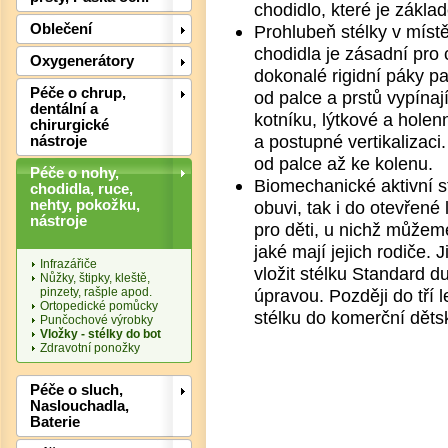
chodidlo, které je zákl
Oblečení
Prohlubeň stélky v místě
chodidla je zásadní pro 
Oxygenerátory
dokonalé rigidní páky p
Péče o chrup,
od palce a prstů vypínaj
dentální a
kotníku, lýtkové a holen
chirurgické
a postupné vertikalizaci
nástroje
od palce až ke kolenu.
Péče o nohy,
Biomechanické aktivní s
chodidla, ruce,
nehty, pokožku,
obuvi, tak i do otevřené
nástroje
pro děti, u nichž můžem
Det
jaké mají jejich rodiče. 
Infrazářiče
vložit stélku Standard 
Nůžky, štipky, kleště,
pinzety, rašple apod.
úpravou. Později do tří 
Ortopedické pomůcky
stélku do komerční dětsk
Punčochové výrobky
Vložky - stélky do bot
Zdravotní ponožky
Péče o sluch,
Naslouchadla,
Baterie