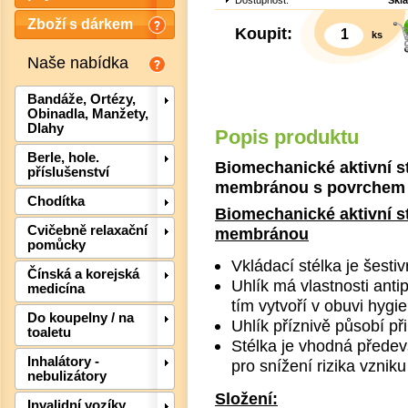
Dostupnost:
Skl
Zboží s dárkem
Koupit:
ks
Naše nabídka
Bandáže, Ortézy,
Obinadla, Manžety,
Dlahy
Popis produktu
Berle, hole.
Biomechanické aktivní 
příslušenství
membránou s povrchem 
Chodítka
Biomechanické aktivní s
Det
Cvičebně relaxační
membránou
pomůcky
Vkládací stélka je šest
Čínská a korejská
Uhlík má vlastnosti antip
medicína
tím vytvoří v obuvi hygie
Do koupelny / na
Uhlík příznivě působí př
toaletu
Stélka je vhodná předev
Inhalátory -
pro snížení rizika vznik
nebulizátory
Složení:
Invalidní vozíky,