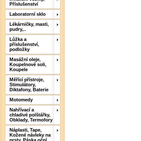
Příslušenství
Laboratorní sklo
Lékárničky, masti,
pudry,..
Lůžka a
Det
příslušenství,
podložky
Masážní oleje,
Koupelnové soli,
Koupele
Měřící přístroje,
Stimulátory,
Diktafony, Baterie
Motomedy
Nahřívací a
chladivé polštářky,
Obklady, Termofory
Náplasti, Tape,
Kožené návleky na
prsty, Páska oční