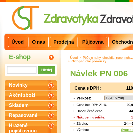
Úvod
O nás
Prodejna
Půjčovna
Obchodn
E-shop
Úvod
>
Péče o nohy, chodidla, ruce, nehty
Ortopedické pomůcky
Návlek PN 006
Novinky
Cena s DPH:
110
Akční zboží
Velikost:
Skladem
Cena bez DPH 21 %:
90,
Doporučená cena:
12
Repasované
Nákupem ušetříte:
1
Záruka:
24 mě
Hrazené
Výrobce:
Svorto s
pojišťovnou