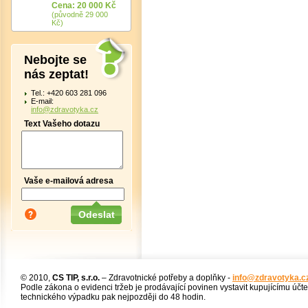
Cena: 20 000 Kč
(původně 29 000
Kč)
Nebojte se
nás zeptat!
Tel.: +420 603 281 096
E-mail:
info@zdravotyka.cz
Text Vašeho dotazu
Vaše e-mailová adresa
© 2010,
CS TIP, s.r.o.
– Zdravotnické potřeby a doplňky -
info@zdravotyka.c
Podle zákona o evidenci tržeb je prodávající povinen vystavit kupujícímu účt
technického výpadku pak nejpozději do 48 hodin.