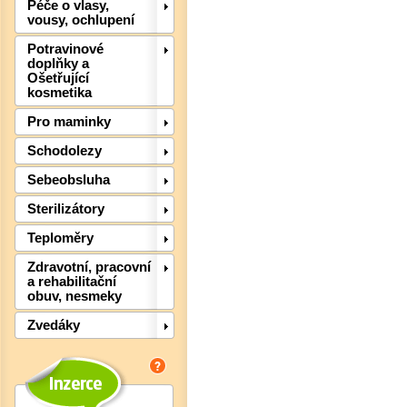
Péče o vlasy,
vousy, ochlupení
Potravinové
doplňky a
Det
Ošetřující
kosmetika
Pro maminky
Schodolezy
Sebeobsluha
Sterilizátory
Teploměry
Zdravotní, pracovní
a rehabilitační
obuv, nesmeky
Zvedáky
Det