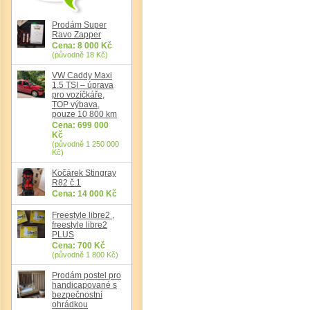
Prodám Super
Ravo Zapper
Cena: 8 000 Kč
(původně 18 Kč)
VW Caddy Maxi
1.5 TSI – úprava
pro vozíčkáře,
TOP výbava,
pouze 10 800 km
Cena: 699 000
Kč
(původně 1 250 000
Kč)
Kočárek Stingray
R82 č.1
Cena: 14 000 Kč
Freestyle libre2 ,
freestyle libre2
PLUS
Cena: 700 Kč
(původně 1 800 Kč)
Prodám postel pro
handicapované s
bezpečnostní
ohrádkou