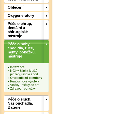
Det
Oblečení
Oxygenerátory
Péče o chrup,
dentální a
chirurgické
nástroje
Péče o nohy,
chodidla, ruce,
nehty, pokožku,
nástroje
Infrazářiče
Nůžky, štipky, kleště,
Det
pinzety, rašple apod.
Ortopedické pomůcky
Punčochové výrobky
Vložky - stélky do bot
Zdravotní ponožky
Péče o sluch,
Naslouchadla,
Baterie