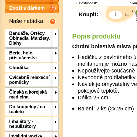
Dostupnost:
Skl
Zboží s dárkem
Koupit:
ks
Naše nabídka
Bandáže, Ortézy,
Popis produktu
Obinadla, Manžety,
Dlahy
Chrání bolestivá místa p
Berle, hole.
Hadičku z bavlněného ú
příslušenství
molitanem je možno nast
Chodítka
Nepoužívejte současně 
Nevhodné pro diabetiky
Cvičebně relaxační
pomůcky
Návlek je omyvatelný ve
pokojové teplotě.
Čínská a korejská
Délka 25 cm
medicína
Det
Do koupelny / na
Balení: 2 ks (2x 25 cm)
toaletu
Inhalátory -
nebulizátory
Invalidní vozíky,