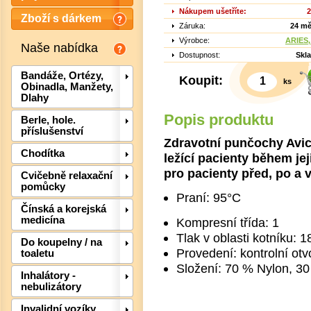
Nákupem ušetříte:
2
Zboží s dárkem
Záruka:
24 mě
Výrobce:
ARIES, 
Naše nabídka
Dostupnost:
Skl
Bandáže, Ortézy,
Koupit:
ks
Obinadla, Manžety,
Dlahy
Popis produktu
Berle, hole.
příslušenství
Zdravotní punčochy Avi
Chodítka
ležící pacienty během je
Det
pro pacienty před, po a 
Cvičebně relaxační
pomůcky
Praní: 95°C
Čínská a korejská
medicína
Kompresní třída: 1
Tlak v oblasti kotníku:
Do koupelny / na
Provedení: kontrolní otv
toaletu
Složení: 70 % Nylon, 30
Inhalátory -
nebulizátory
Invalidní vozíky,