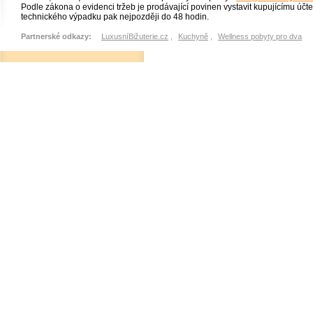
Podle zákona o evidenci tržeb je prodávající povinen vystavit kupujícímu účt
technického výpadku pak nejpozději do 48 hodin.
Partnerské odkazy:
LuxusníBižuterie.cz
,
Kuchyně
,
Wellness pobyty pro dva