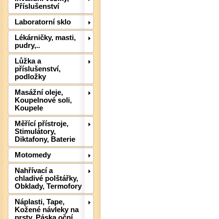
Příslušenství
Laboratorní sklo
Lékárničky, masti,
pudry,..
Lůžka a
příslušenství,
Det
podložky
Masážní oleje,
Koupelnové soli,
Koupele
Měřící přístroje,
Stimulátory,
Diktafony, Baterie
Motomedy
Nahřívací a
chladivé polštářky,
Obklady, Termofory
Náplasti, Tape,
Det
Kožené návleky na
prsty, Páska oční