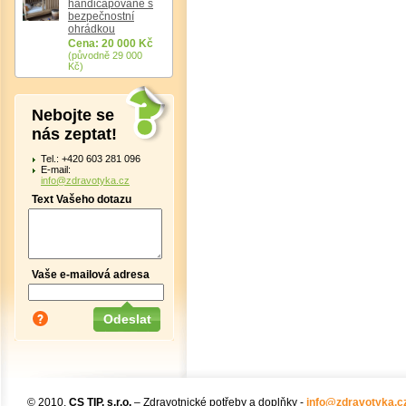
handicapované s
bezpečnostní
ohrádkou
Cena: 20 000 Kč
(původně 29 000
Kč)
Nebojte se
nás zeptat!
Tel.: +420 603 281 096
E-mail:
info@zdravotyka.cz
Text Vašeho dotazu
Vaše e-mailová adresa
© 2010,
CS TIP, s.r.o.
– Zdravotnické potřeby a doplňky -
info@zdravotyka.c