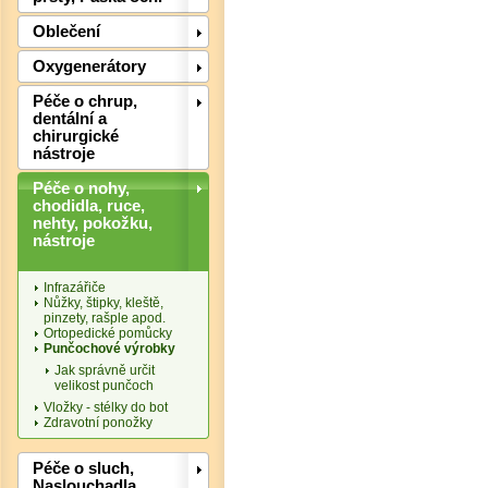
Oblečení
Oxygenerátory
Péče o chrup,
dentální a
chirurgické
nástroje
Péče o nohy,
chodidla, ruce,
nehty, pokožku,
nástroje
Infrazářiče
Det
Nůžky, štipky, kleště,
pinzety, rašple apod.
Ortopedické pomůcky
Punčochové výrobky
Jak správně určit
velikost punčoch
Vložky - stélky do bot
Zdravotní ponožky
Péče o sluch,
Naslouchadla,