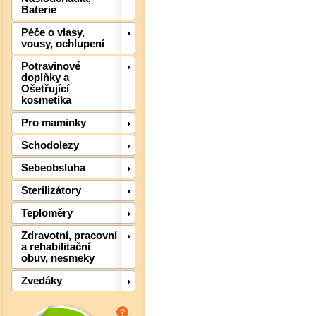
Baterie
Péče o vlasy,
vousy, ochlupení
Potravinové
doplňky a
Ošetřující
kosmetika
Pro maminky
Det
Schodolezy
Sebeobsluha
Sterilizátory
Teploměry
Zdravotní, pracovní
a rehabilitační
obuv, nesmeky
Zvedáky