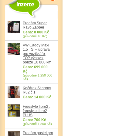
Det
Prodám Super
Ravo Zapper
Cena: 8 000 Kč
(původně 18 Kč)
VW Caddy Maxi
1.5 TSI – úprava
pro vozíčkáře,
TOP výbava,
pouze 10 800 km
Cena: 699 000
Kč
(původně 1 250 000
Kč)
Kočárek Stingray
R82 č.1
Cena: 14 000 Kč
Freestyle libre2 ,
freestyle libre2
PLUS
Cena: 700 Kč
(původně 1 800 Kč)
Prodám postel pro