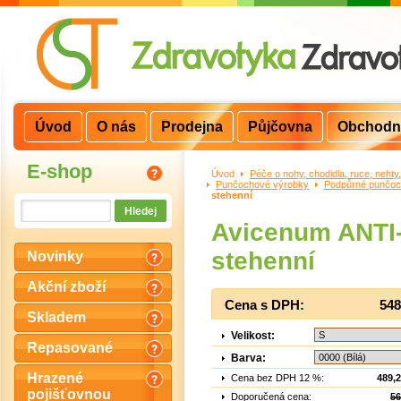
Úvod
O nás
Prodejna
Půjčovna
Obchodn
E-shop
Úvod
>
Péče o nohy, chodidla, ruce, nehty
Punčochové výrobky
>
Podpůrné punčo
stehenní
Avicenum ANTI
stehenní
Novinky
Akční zboží
Cena s DPH:
548
Skladem
Velikost:
Repasované
Barva:
Hrazené
Cena bez DPH 12 %:
489,
pojišťovnou
Doporučená cena:
56