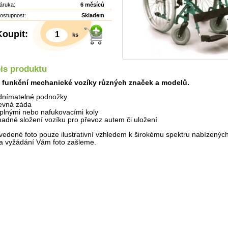
áruka:
6 měsíců
ostupnost:
Skladem
Koupit:
ks
is produktu
 funkční mechanické vozíky různých značek a modelů.
dnímatelné podnožky
evná záda
 plnými nebo nafukovacími koly
nadné složení vozíku pro převoz autem či uložení
vedené foto pouze ilustrativní vzhledem k širokému spektru nabízených
a vyžádání Vám foto zašleme.
Detail