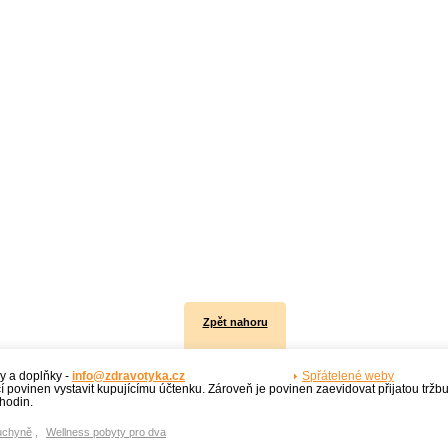
Zpět nahoru
y a doplňky -
info@zdravotyka.cz
Spřátelené weby
í povinen vystavit kupujícímu účtenku. Zároveň je povinen zaevidovat přijatou tržb
hodin.
uchyně
,
Wellness pobyty pro dva