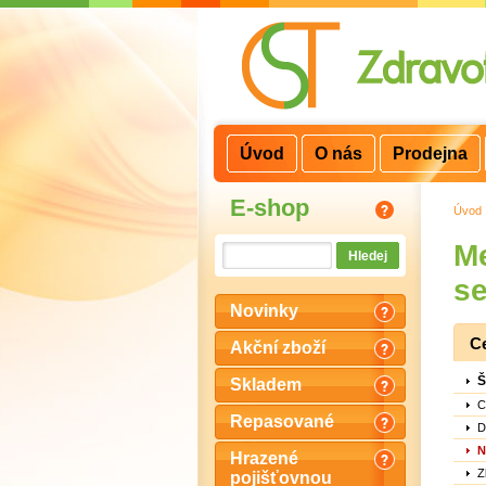
3
2
1
Úvod
O nás
Prodejna
E-shop
Úvod
Me
se
Novinky
C
Akční zboží
Š
Skladem
C
Repasované
D
N
Hrazené
Z
pojišťovnou