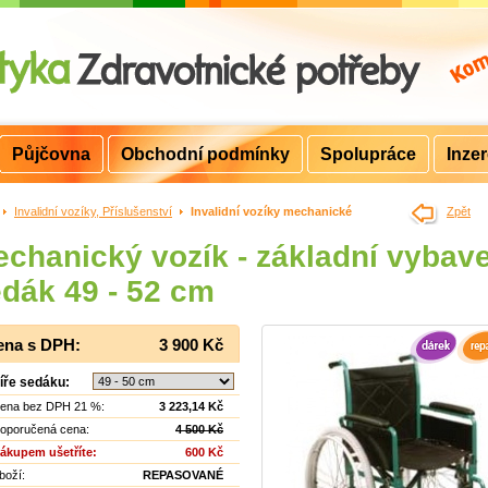
Půjčovna
Obchodní podmínky
Spolupráce
Inze
>
Invalidní vozíky, Příslušenství
>
Invalidní vozíky mechanické
Zpět
chanický vozík - základní vybave
dák 49 - 52 cm
ena s DPH:
3 900 Kč
íře sedáku:
ena bez DPH 21 %:
3 223,14 Kč
oporučená cena:
4 500 Kč
ákupem ušetříte:
600 Kč
boží:
REPASOVANÉ