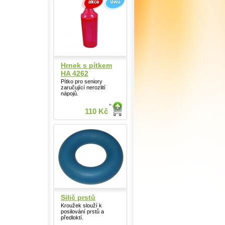
Hrnek s pítkem
HA 4262
Pítko pro seniory
zaručující nerozlití
nápojů.
110 Kč
Silič prstů
Kroužek slouží k
posilování prstů a
předloktí.