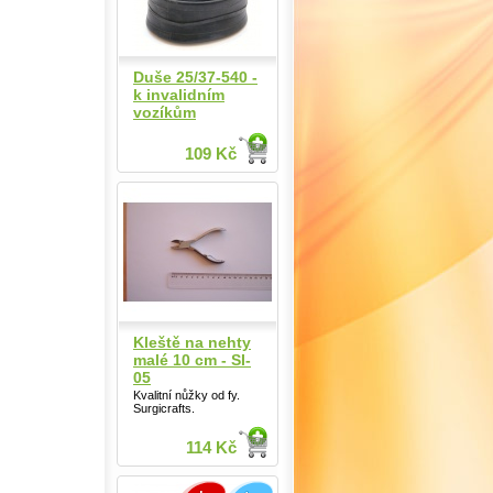
Duše 25/37-540 -
k invalidním
vozíkům
109 Kč
Kleště na nehty
malé 10 cm - SI-
05
Kvalitní nůžky od fy.
Surgicrafts.
114 Kč