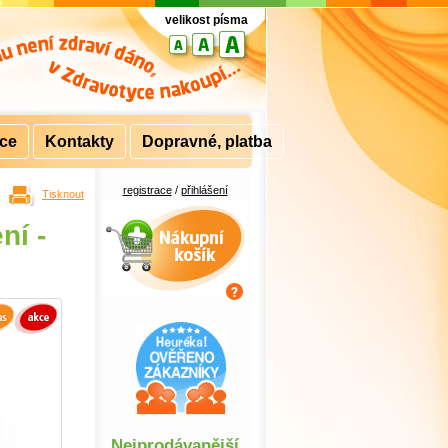
velikost písma
rce
Kontakty
Dopravné, platba
registrace
/
přihlášení
Tisknout
Nákupní košík
ní -
Nejprodávanější