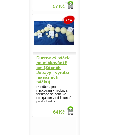
57 Kč
Durenový míček
na míčkování 9
cm (Zdeněk
Jebavý - výroba
masážních
míčků)
Pomůcka pro
míčkování - míčková
facilitace se používá
pro pacienty od kojenců
po důchodce.
64 Kč