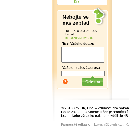
Kč)
Nebojte se
nás zeptat!
Tel.: +420 603 281 096
E-mail:
info@zdravotyka.cz
Text Vašeho dotazu
Vaše e-mailová adresa
© 2010,
CS TIP, s.r.o.
– Zdravotnické potřeb
Podle zákona o evidenci tržeb je prodávajíc
technického výpadku pak nejpozději do 48 
Partnerské odkazy:
LuxusníBižuterie.cz
,
K