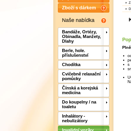
Z
Zboží s dárkem
D
Naše nabídka
Bandáže, Ortézy,
Obinadla, Manžety,
Pop
Dlahy
Plně
Berle, hole.
příslušenství
o
p
Chodítka
s
s
Cvičebně relaxační
U
pomůcky
N
Čínská a korejská
medicína
Do koupelny / na
toaletu
Inhalátory -
nebulizátory
Invalidní vozíky,