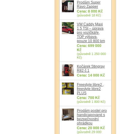
Prodám Super
Ravo Zapper
Cena: 8 000 Kč
(původně 18 Kč)
VW Caddy Maxi
1.5 TSI – úprava
pro vozíčkáře,
TOP výbava,
pouze 10 800 km
Cena: 699 000
Kč
(původně 1 250 000
Kč)
Kočárek Stingray
R82 č.1
Cena: 14 000 Kč
Freestyle libre2 ,
freestyle libre2
PLUS
Cena: 700 Kč
(původně 1 800 Kč)
Prodám postel pro
handicapované s
bezpečnostní
ohrádkou
Cena: 20 000 Kč
(původně 29 000