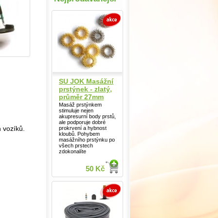
SU JOK Masážní
prstýnek - zlatý,
průměr 27mm
Masáž prstýnkem
stimuluje nejen
akupresurní body prstů,
ale podporuje dobré
prokrvení a hybnost
 vozíků.
kloubů. Pohybem
masážního prstýnku po
všech prstech
zdokonalíte
50 Kč