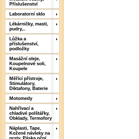
Příslušenství
Laboratorní sklo
Lékárničky, masti,
pudry,..
Lůžka a
příslušenství,
podložky
Det
Masážní oleje,
Koupelnové soli,
Koupele
Měřící přístroje,
Stimulátory,
Diktafony, Baterie
Motomedy
Nahřívací a
chladivé polštářky,
Obklady, Termofory
Náplasti, Tape,
Det
Kožené návleky na
prsty, Páska oční