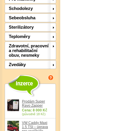
Schodolezy
Sebeobsluha
Sterilizátory
Det
Teploměry
Zdravotní, pracovní
a rehabilitační
obuv, nesmeky
Zvedáky
Prodám Super
Ravo Zapper
Cena: 8 000 Kč
(původně 18 Kč)
Det
VW Caddy Maxi
1.5 TSI – úprava
pro vozíčkáře,