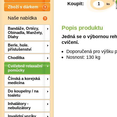
Koupit:
ks
Zboží s dárkem
Naše nabídka
Popis produktu
Bandáže, Ortézy,
Obinadla, Manžety,
Jedná se o výbornou reha
Dlahy
cvičení.
Berle, hole.
příslušenství
Doporučená pro výšku p
Nosnost: 130 kg
Chodítka
Cvičebně relaxační
pomůcky
Čínská a korejská
medicína
Det
Do koupelny / na
toaletu
Inhalátory -
nebulizátory
Invalidní vozíky,