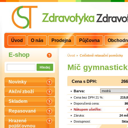
Úvod
O nás
Prodejna
Půjčovna
Obchodn
E-shop
Úvod
>
Cvičebně relaxační pomůcky
Míč gymnastic
Cena s DPH:
266
Novinky
Barva:
Akční zboží
Cena bez DPH 21 %:
219,
Skladem
Doporučená cena:
30
Nákupem ušetříte:
4
Repasované
Záruka:
24 mě
Hrazené
Dostupnost:
Skl
pojišťovnou