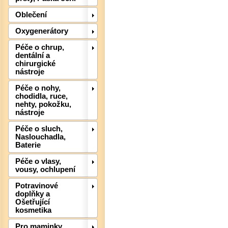
Oblečení
Oxygenerátory
Péče o chrup,
dentální a
chirurgické
nástroje
Péče o nohy,
chodidla, ruce,
nehty, pokožku,
nástroje
Det
Péče o sluch,
Naslouchadla,
Baterie
Péče o vlasy,
vousy, ochlupení
Potravinové
doplňky a
Ošetřující
kosmetika
Pro maminky