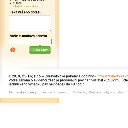
E-mail:
info@zdravotyka.cz
Text Vašeho dotazu
Vaše e-mailová adresa
© 2010,
CS TIP, s.r.o.
– Zdravotnické potřeby a doplňky -
info@zdravotyka.c
Podle zákona o evidenci tržeb je prodávající povinen vystavit kupujícímu účt
technického výpadku pak nejpozději do 48 hodin.
Partnerské odkazy:
LuxusníBižuterie.cz
,
Kuchyně
,
Wellness pobyty pro dva