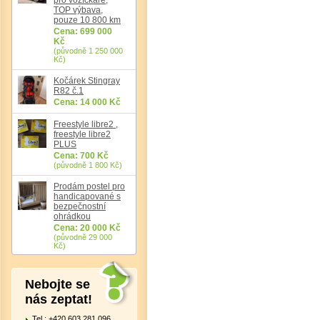
TOP výbava,
pouze 10 800 km
Cena: 699 000
Kč
(původně 1 250 000
Kč)
Kočárek Stingray
R82 č.1
Cena: 14 000 Kč
Freestyle libre2 ,
freestyle libre2
PLUS
Cena: 700 Kč
(původně 1 800 Kč)
Prodám postel pro
handicapované s
bezpečnostní
ohrádkou
Cena: 20 000 Kč
(původně 29 000
Kč)
Nebojte se
nás zeptat!
Tel.: +420 603 281 096