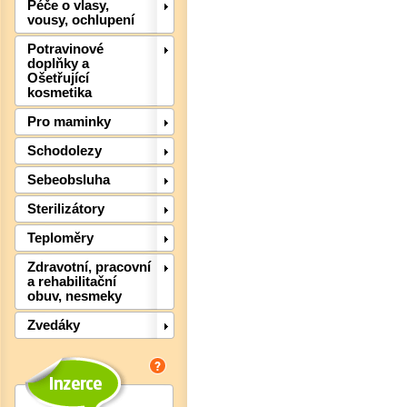
Péče o vlasy,
vousy, ochlupení
Det
Potravinové
doplňky a
Ošetřující
kosmetika
Pro maminky
Schodolezy
Sebeobsluha
Sterilizátory
Teploměry
Zdravotní, pracovní
Det
a rehabilitační
obuv, nesmeky
Zvedáky