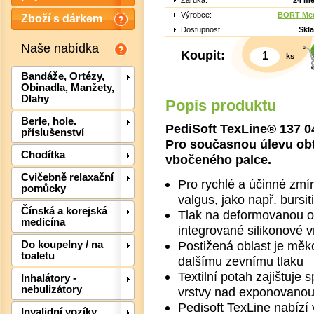
Záruka:
24 mě
Výrobce:
BORT Med
Zboží s dárkem
Dostupnost:
Skl
Naše nabídka
Koupit:
ks
Bandáže, Ortézy,
Obinadla, Manžety,
Dlahy
Popis produktu
Berle, hole.
PediSoft TexLine® 137 0
příslušenství
Pro současnou úlevu obtí
Chodítka
vbočeného palce.
Cvičebně relaxační
Pro rychlé a účinné zmír
pomůcky
valgus, jako např. bursi
Det
Čínská a korejská
Tlak na deformovanou ob
medicína
integrované silikonové v
Postižená oblast je měk
Do koupelny / na
toaletu
dalšímu zevnímu tlaku
Textilní potah zajištuje
Inhalátory -
nebulizátory
vrstvy nad exponovanou 
Pedisoft TexLine nabízí 
Invalidní vozíky,