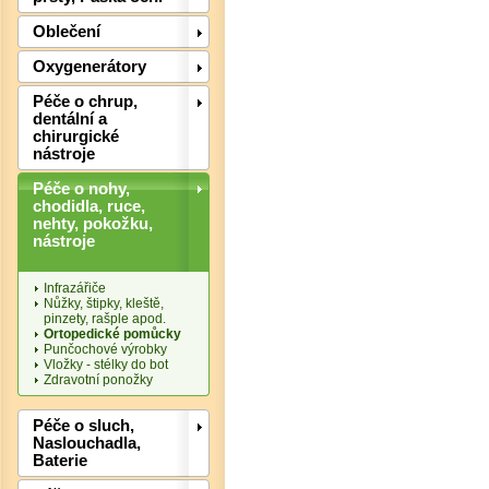
Oblečení
Oxygenerátory
Péče o chrup,
Det
dentální a
chirurgické
nástroje
Péče o nohy,
chodidla, ruce,
nehty, pokožku,
nástroje
Infrazářiče
Nůžky, štipky, kleště,
pinzety, rašple apod.
Ortopedické pomůcky
Punčochové výrobky
Vložky - stélky do bot
Zdravotní ponožky
Péče o sluch,
Naslouchadla,
Baterie