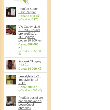
Prodám Super
Ravo Zapper
Cena: 8 000 Kč
(původně 18 Kč)
Det
VW Caddy Maxi
1.5 TSI – úprava
pro vozíčkáře,
TOP výbava,
pouze 10 800 km
Cena: 699 000
Kč
(původně 1 250 000
Kč)
Kočárek Stingray
R82 č.1
Cena: 14 000 Kč
Freestyle libre2 ,
freestyle libre2
PLUS
Cena: 700 Kč
(původně 1 800 Kč)
Prodám postel pro
handicapované s
bezpečnostní
ohrádkou