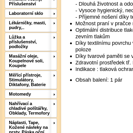
- Dlouhá životnost a od
Příslušenství
- Vysoce hygienický, ne
Laboratorní sklo
- Příjemné nošení díky t
Možnost praní v pračce 
Lékárničky, masti,
pudry,..
Optimální distribuce tla
zevním tlakům
Lůžka a
příslušenství,
Díky textilnímu povrchu
podložky
poloze
Díky tvarové paměti se v
Masážní oleje,
Koupelnové soli,
Zdravotní prostředek tř. 
Koupele
Det
Indikace : tlaková ochra
Měřící přístroje,
Obsah balení: 1 pár
Stimulátory,
Diktafony, Baterie
Motomedy
Nahřívací a
chladivé polštářky,
Obklady, Termofory
Náplasti, Tape,
Kožené návleky na
prsty, Páska oční