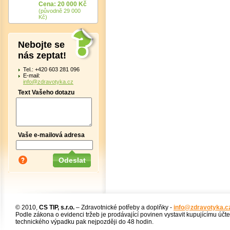
Cena: 20 000 Kč
(původně 29 000
Kč)
Nebojte se
nás zeptat!
Tel.: +420 603 281 096
E-mail:
info@zdravotyka.cz
Text Vašeho dotazu
Vaše e-mailová adresa
© 2010,
CS TIP, s.r.o.
– Zdravotnické potřeby a doplňky -
info@zdravotyka.c
Podle zákona o evidenci tržeb je prodávající povinen vystavit kupujícímu účt
technického výpadku pak nejpozději do 48 hodin.