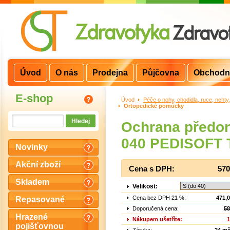
Úvod
O nás
Prodejna
Půjčovna
Obchodn
E-shop
Úvod
>
Péče o nohy, chodidla, ruce, nehty
Ortopedické pomůcky
Ochrana předon
040 PEDISOFT
Novinky
Akční zboží
Cena s DPH:
570
Skladem
Velikost:
Cena bez DPH 21 %:
471,
Repasované
Doporučená cena:
58
Hrazené
Nákupem ušetříte:
1
pojišťovnou