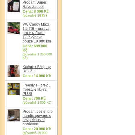
Prodám Super
Ravo Zapper
Cena: 8 000 Kč
(původně 18 Kč)
Det
VW Caddy Maxi
1.5 TSI – úprava
pro vozíčkáře,
TOP výbava,
pouze 10 800 km
Cena: 699 000
Kč
(původně 1 250 000
Kč)
Kočárek Stingray
R82 č.1
Cena: 14 000 Kč
Freestyle libre2 ,
freestyle libre2
PLUS
Cena: 700 Kč
(původně 1 800 Kč)
Prodám postel pro
handicapované s
bezpečnostní
ohrádkou
Cena: 20 000 Kč
(původně 29 000