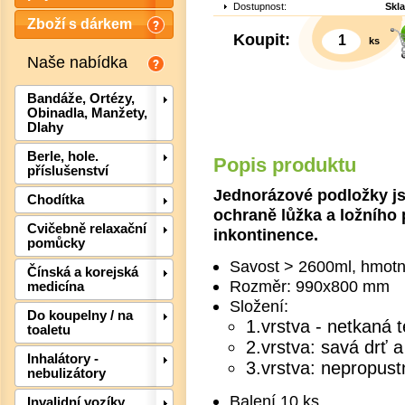
Dostupnost:
Skl
Zboží s dárkem
Koupit:
ks
Naše nabídka
Bandáže, Ortézy,
Obinadla, Manžety,
Dlahy
Berle, hole.
Popis produktu
příslušenství
Jednorázové podložky j
Chodítka
ochraně lůžka a ložního 
Cvičebně relaxační
inkontinence.
pomůcky
Savost > 2600ml, hmotn
Čínská a korejská
Rozměr: 990x800 mm
medicína
Složení:
Do koupelny / na
1.vrstva - netkaná te
Det
toaletu
2.vrstva: savá drť 
Inhalátory -
3.vrstva: nepropustn
nebulizátory
Balení 10 ks
Invalidní vozíky,