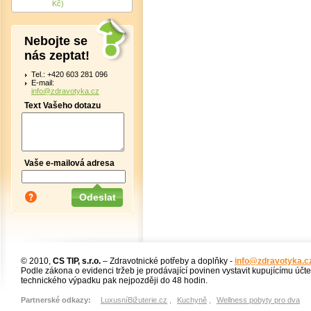
Kč)
Nebojte se
nás zeptat!
Tel.: +420 603 281 096
E-mail:
info@zdravotyka.cz
Text Vašeho dotazu
Vaše e-mailová adresa
© 2010,
CS TIP, s.r.o.
– Zdravotnické potřeby a doplňky -
info@zdravotyka.c
Podle zákona o evidenci tržeb je prodávající povinen vystavit kupujícímu účt
technického výpadku pak nejpozději do 48 hodin.
Partnerské odkazy:
LuxusníBižuterie.cz
,
Kuchyně
,
Wellness pobyty pro dva