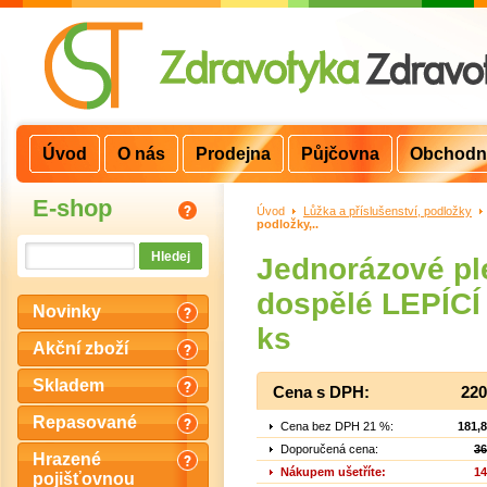
Úvod
O nás
Prodejna
Půjčovna
Obchodn
E-shop
Úvod
>
Lůžka a příslušenství, podložky
>
podložky,..
Jednorázové pl
dospělé LEPÍCÍ -
Novinky
ks
Akční zboží
Skladem
Cena s DPH:
220
Repasované
Cena bez DPH 21 %:
181,
Doporučená cena:
36
Hrazené
Nákupem ušetříte:
14
pojišťovnou