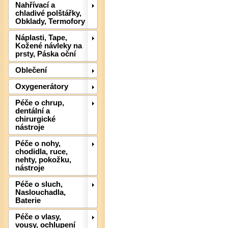
Nahřívací a
chladivé polštářky,
Obklady, Termofory
Náplasti, Tape,
Kožené návleky na
prsty, Páska oční
Det
Oblečení
Oxygenerátory
Péče o chrup,
dentální a
chirurgické
nástroje
Péče o nohy,
chodidla, ruce,
nehty, pokožku,
nástroje
Péče o sluch,
Naslouchadla,
Det
Baterie
Péče o vlasy,
vousy, ochlupení