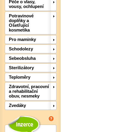
Péče o vlasy,
vousy, ochlupení
Potravinové
Det
doplňky a
Ošetřující
kosmetika
Pro maminky
Schodolezy
Sebeobsluha
Sterilizátory
Teploměry
Zdravotní, pracovní
a rehabilitační
obuv, nesmeky
Zvedáky
Det