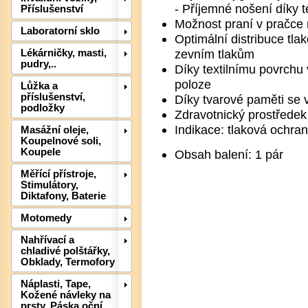
- Příjemné nošení díky t
Příslušenství
Možnost praní v pračce 
Laboratorní sklo
Optimální distribuce tla
zevním tlakům
Lékárničky, masti,
pudry,..
Díky textilnímu povrchu
poloze
Lůžka a
příslušenství,
Díky tvarové paměti se v
podložky
Zdravotnický prostředek t
Indikace: tlaková ochra
Masážní oleje,
Koupelnové soli,
Koupele
Obsah balení: 1 pár
Měřící přístroje,
Stimulátory,
Diktafony, Baterie
Det
Motomedy
Nahřívací a
chladivé polštářky,
Obklady, Termofory
Náplasti, Tape,
Kožené návleky na
prsty, Páska oční