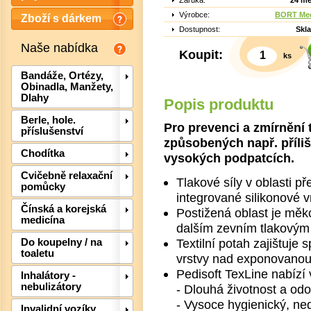
Záruka:
24 mě
Výrobce:
BORT Med
Zboží s dárkem
Dostupnost:
Skl
Naše nabídka
Koupit:
ks
Bandáže, Ortézy,
Obinadla, Manžety,
Dlahy
Popis produktu
Berle, hole.
Pro prevenci a zmírnění 
příslušenství
způsobených např. příli
Chodítka
vysokých podpatcích.
Cvičebně relaxační
Tlakové síly v oblasti p
pomůcky
integrované silikonové v
Čínská a korejská
Postižená oblast je měk
medicína
dalším zevním tlakovým
Det
Textilní potah zajištuje
Do koupelny / na
toaletu
vrstvy nad exponovanou 
Pedisoft TexLine nabízí 
Inhalátory -
nebulizátory
- Dlouhá životnost a od
- Vysoce hygienický, ne
Invalidní vozíky,