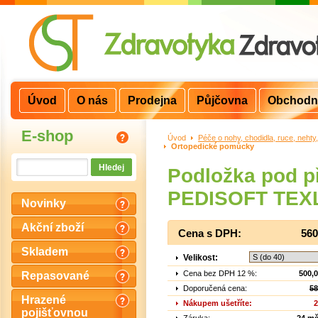
Úvod
O nás
Prodejna
Půjčovna
Obchodn
E-shop
Úvod
>
Péče o nohy, chodidla, ruce, nehty
Ortopedické pomůcky
Podložka pod p
PEDISOFT TEX
Novinky
Akční zboží
Cena s DPH:
560
Skladem
Velikost:
Cena bez DPH 12 %:
500,
Repasované
Doporučená cena:
58
Hrazené
Nákupem ušetříte:
2
pojišťovnou