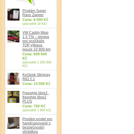
Prodám Super
Ravo Zapper
Cena: 8 000 Kč
(původně 18 Kč)
VW Caddy Maxi
1.5 TSI – úprava
pro vozíčkáře,
TOP výbava,
pouze 10 800 km
Cena: 699 000
Kč
(původně 1 250 000
Kč)
Kočárek Stingray
R82 č.1
Cena: 14 000 Kč
Freestyle libre2 ,
freestyle libre2
Det
PLUS
Cena: 700 Kč
(původně 1 800 Kč)
Prodám postel pro
handicapované s
bezpečnostní
ohrádkou