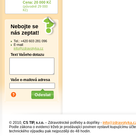
Cena: 20 000 Kč
(původně 29 000
Kč)
Nebojte se
nás zeptat!
Tel.: +420 603 281 096
E-mail:
info@zdravotyka.cz
Text Vašeho dotazu
Vaše e-mailová adresa
© 2010,
CS TIP, s.r.o.
– Zdravotnické potřeby a doplňky -
info@zdravotyka.c
Podle zákona o evidenci tržeb je prodávající povinen vystavit kupujícímu účt
technického výpadku pak nejpozději do 48 hodin.