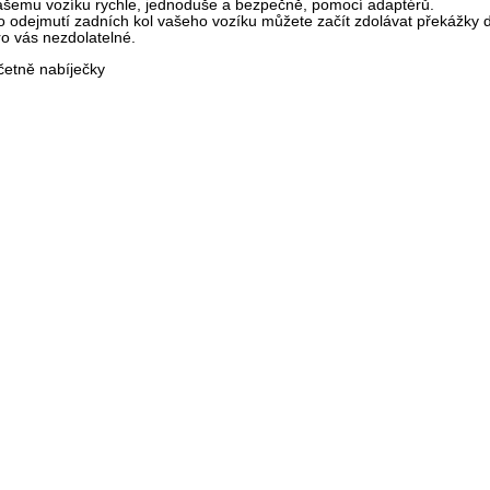
ašemu vozíku rychle, jednoduše a bezpečně, pomocí adaptérů.
o odejmutí zadních kol vašeho vozíku můžete začít zdolávat překážky 
ro vás nezdolatelné.
četně nabíječky
Detail