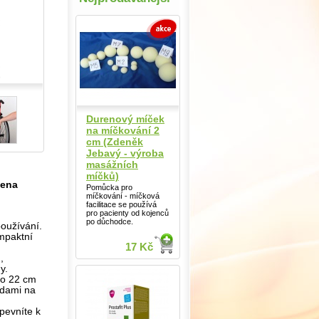
Durenový míček
na míčkování 2
cm (Zdeněk
Jebavý - výroba
masážních
míčků)
cena
Pomůcka pro
míčkování - míčková
facilitace se používá
pro pacienty od kojenců
po důchodce.
používání.
ompaktní
17 Kč
,
y.
do 22 cm
zdami na
pevníte k