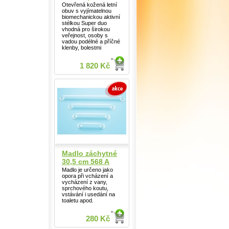
Otevřená kožená letní
obuv s vyjímatelnou
biomechanickou aktivní
stélkou Super duo
vhodná pro širokou
veřejnost, osoby s
vadou podélné a příčné
klenby, bolestmi
1 820 Kč
Madlo záchytné
30,5 cm 568 A
Madlo je určeno jako
opora při vcházení a
vycházení z vany,
sprchového koutu,
vstávání i usedání na
toaletu apod.
280 Kč