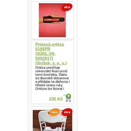
Prstová ortéza
0105PR
(SÚKL:04-
5002917)
(Snížek, v. o. s.)
Ortéza umožňuje
univerzální fixaci prstů
horní končetiny. Dlahu
lze libovolně dotvarovat
a přikládat na dlaňovou i
hřbetní stranu ruky.
Ortézou lze fixovat i
235 Kč