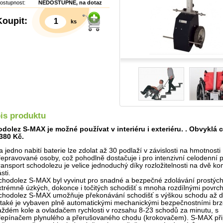
ostupnost:
NEDOSTUPNÉ, na dotaz
Koupit:
ks
is produktu
dolez S-MAX je možné používat v interiéru i exteriéru. . Obvyklá 
380 Kč.
a jedno nabití baterie lze zdolat až 30 podlaží v závislosti na hmotnosti
řepravované osoby, což pohodlně dostačuje i pro intenzivní celodenní 
ransport schodolezu je velice jednoduchý díky rozložitelnosti na dvě k
Detail
sti.
chodolez S-MAX byl vyvinut pro snadné a bezpečné zdolávání prostých
xtrémně úzkých, dokonce i točitých schodišť s mnoha rozdílnými povrch
chodolez S-MAX umožňuje překonávání schodišť s výškou schodu až 
 také je vybaven plně automatickými mechanickými bezpečnostními br
aždém kole a ovladačem rychlosti v rozsahu 8-23 schodů za minutu, s
řepínačem plynulého a přerušovaného chodu (krokovačem). S-MAX při