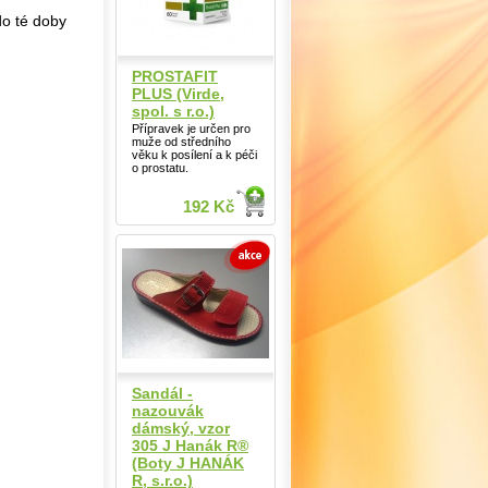
do té doby
PROSTAFIT
PLUS (Virde,
spol. s r.o.)
Přípravek je určen pro
muže od středního
věku k posílení a k péči
o prostatu.
192 Kč
Sandál -
nazouvák
dámský, vzor
305 J Hanák R®
(Boty J HANÁK
R, s.r.o.)