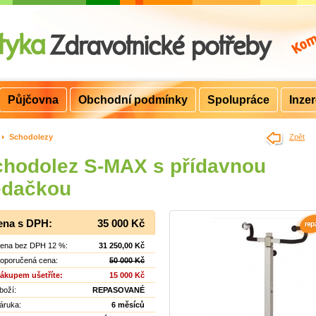
Půjčovna
Obchodní podmínky
Spolupráce
Inze
>
Schodolezy
Zpět
chodolez S-MAX s přídavnou
edačkou
ena s DPH:
35 000 Kč
ena bez DPH 12 %:
31 250,00 Kč
oporučená cena:
50 000 Kč
ákupem ušetříte:
15 000 Kč
boží:
REPASOVANÉ
áruka:
6 měsíců