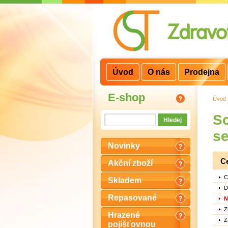
3
2
1
Úvod
O nás
Prodejna
E-shop
Úvod
S
s
Novinky
C
Akční zboží
C
Skladem
D
Repasované
N
Z
Hrazené
Z
pojišťovnou