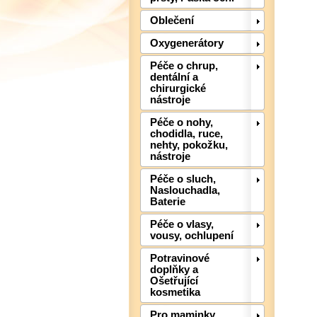
Oblečení
Oxygenerátory
Péče o chrup,
dentální a
chirurgické
nástroje
Péče o nohy,
chodidla, ruce,
nehty, pokožku,
nástroje
Péče o sluch,
Naslouchadla,
Baterie
Péče o vlasy,
vousy, ochlupení
Potravinové
doplňky a
Ošetřující
kosmetika
Pro maminky