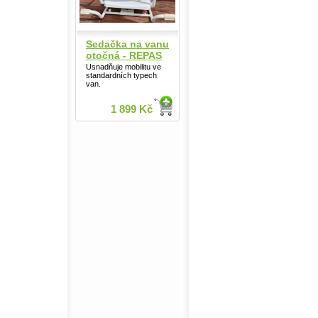
Sedačka na vanu
otočná - REPAS
Usnadňuje mobilitu ve
standardních typech
van.
1 899 Kč