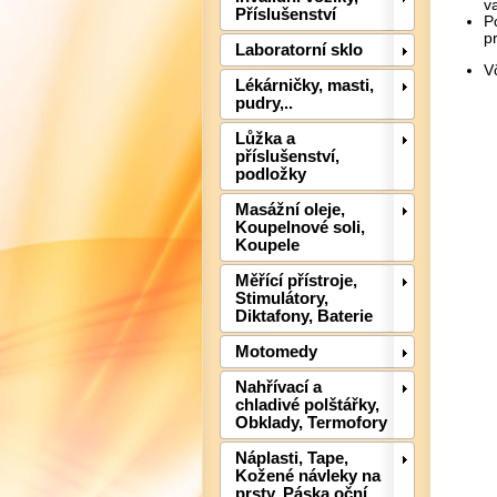
v
Příslušenství
P
p
Laboratorní sklo
V
Lékárničky, masti,
pudry,..
Lůžka a
příslušenství,
podložky
Masážní oleje,
Koupelnové soli,
Koupele
Měřící přístroje,
Stimulátory,
Diktafony, Baterie
Motomedy
Nahřívací a
chladivé polštářky,
Obklady, Termofory
Náplasti, Tape,
Kožené návleky na
prsty, Páska oční