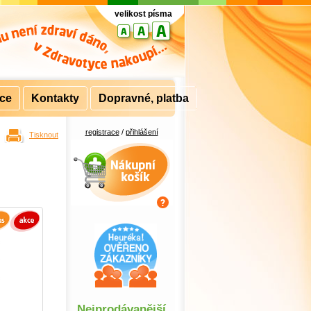
velikost písma
rce
Kontakty
Dopravné, platba
registrace
/
přihlášení
Tisknout
Nákupní košík
Nejprodávanější