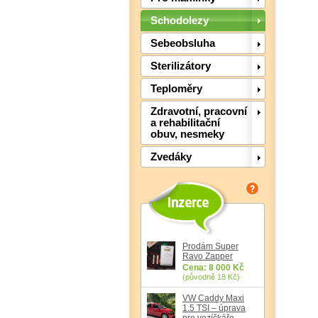
Schodolezy
Sebeobsluha
Sterilizátory
Teploměry
Zdravotní, pracovní
a rehabilitační
obuv, nesmeky
Zvedáky
Prodám Super
Ravo Zapper
Cena: 8 000 Kč
(původně 18 Kč)
VW Caddy Maxi
1.5 TSI – úprava
pro vozíčkáře,