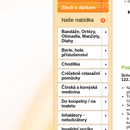
D
Zboží s dárkem
Naše nabídka
Bandáže, Ortézy,
Obinadla, Manžety,
Dlahy
Berle, hole.
příslušenství
Chodítka
Pop
Cvičebně relaxační
Scho
pomůcky
122.
Čínská a korejská
N
medicína
p
T
čá
Do koupelny / na
S
toaletu
e
S
Inhalátory -
a
nebulizátory
k
p
Invalidní vozíky,