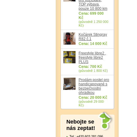
TOP výbava,
pouze 10 800 km
Cena: 699 000
Kč
(původně 1 250 000
Kč)
Kočárek Stingray
R82 č.1
Cena: 14 000 Kč
Freestyle libre2 ,
freestyle libre2
PLUS
Cena: 700 Kč
(původně 1 800 Kč)
Prodám postel pro
handicapované s
bezpečnostní
ohrádkou
Cena: 20 000 Kč
(původně 29 000
Kč)
Nebojte se
nás zeptat!
Tel.: +420 603 281 096