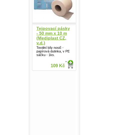
Tejpovací pásky
- 50 mm x 10 m
(Mediplast CZ,
v.d.)
Textilní bíly nosič -
papírová dutinka, v PE
sáčku - 1ks.
109 Kč