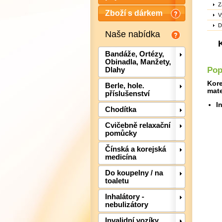
Z
Zboží s dárkem
V
D
Naše nabídka
Bandáže, Ortézy,
Obinadla, Manžety,
Pop
Dlahy
Kore
Berle, hole.
mate
příslušenství
I
Chodítka
Cvičebně relaxační
pomůcky
Čínská a korejská
medicína
Do koupelny / na
toaletu
Inhalátory -
nebulizátory
Invalidní vozíky,