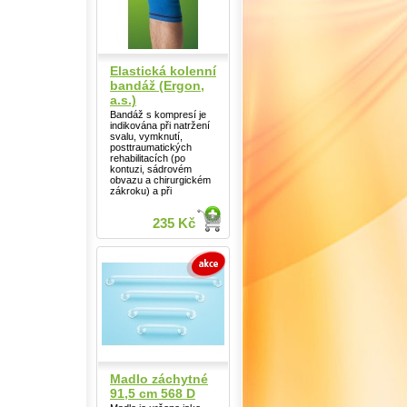
Elastická kolenní
bandáž (Ergon,
a.s.)
Bandáž s kompresí je
indikována při natržení
svalu, vymknutí,
posttraumatických
rehabilitacích (po
kontuzi, sádrovém
obvazu a chirurgickém
zákroku) a při
235 Kč
Madlo záchytné
91,5 cm 568 D