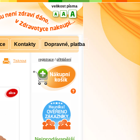
velikost písma
rce
Kontakty
Dopravné, platba
registrace
/
přihlášení
Tisknout
Nákupní košík
Nejprodávanější