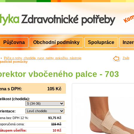
Půjčovna
Obchodní podmínky
Spolupráce
Inze
>
Péče o nohy, chodidla, ruce, nehty, pokožku, nástroje
>
Zpět
pedické pomůcky
rektor vbočeného palce - 703
ena s DPH:
105 Kč
elikost (chodidla):
rientace:
ena bez DPH 12 %:
93,75 Kč
oporučená cena:
115 Kč
ákupem ušetříte:
10 Kč