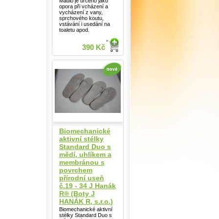
Madlo je určeno jako
opora při vcházení a
vycházení z vany,
sprchového koutu,
vstávání i usedání na
toaletu apod.
390 Kč
Biomechanické
aktivní stélky
Standard Duo s
mědí, uhlíkem a
membránou s
povrchem
přírodní useň
č.19 - 34 J Hanák
R® (Boty J
HANÁK R, s.r.o.)
Biomechanické aktivní
stélky Standard Duo s