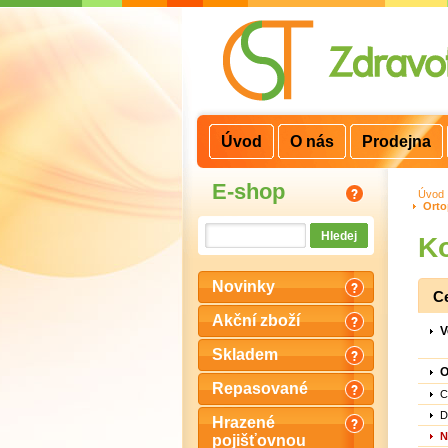
3
2
1
Úvod
O nás
Prodejna
E-shop
Úvod
Orto
Ko
Novinky
C
Akční zboží
V
Skladem
O
Repasované
C
D
Hrazené
N
pojišťovnou