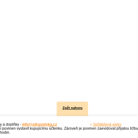
Zpět nahoru
y a doplňky -
info@zdravotyka.cz
Spřátelené weby
í povinen vystavit kupujícímu účtenku. Zároveň je povinen zaevidovat přijatou tržb
hodin.