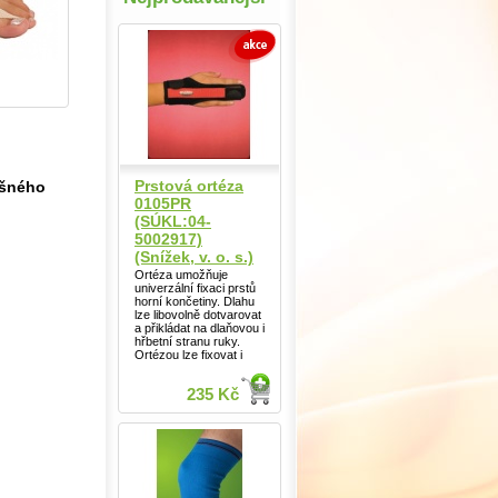
Prstová ortéza
yšného
0105PR
(SÚKL:04-
5002917)
(Snížek, v. o. s.)
Ortéza umožňuje
univerzální fixaci prstů
horní končetiny. Dlahu
lze libovolně dotvarovat
a přikládat na dlaňovou i
hřbetní stranu ruky.
Ortézou lze fixovat i
235 Kč