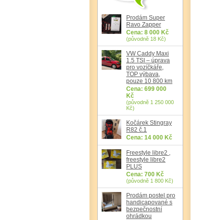
Prodám Super
Ravo Zapper
Cena: 8 000 Kč
(původně 18 Kč)
VW Caddy Maxi
1.5 TSI – úprava
pro vozíčkáře,
TOP výbava,
pouze 10 800 km
Cena: 699 000
Kč
(původně 1 250 000
Kč)
Kočárek Stingray
R82 č.1
Cena: 14 000 Kč
Freestyle libre2 ,
freestyle libre2
PLUS
Cena: 700 Kč
(původně 1 800 Kč)
Prodám postel pro
handicapované s
bezpečnostní
ohrádkou