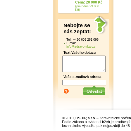
Cena: 20 000 Kč
(původně 29 000
Kč)
Nebojte se
nás zeptat!
Tel.: +420 603 281 096
E-mail:
info@zdravotyka.cz
Text Vašeho dotazu
Vaše e-mailová adresa
© 2010,
CS TIP, s.r.o.
– Zdravotnické potřeb
Podle zákona o evidenci tržeb je prodávajíc
technického výpadku pak nejpozději do 48 