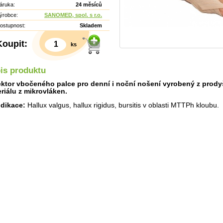
áruka:
24 měsíců
ýrobce:
SANOMED, spol. s r.o.
ostupnost:
Skladem
Koupit:
ks
is produktu
ktor vbočeného palce pro denní i noční nošení vyrobený z prod
riálu z mikrovláken.
ndikace:
Hallux valgus, hallux rigidus, bursitis v oblasti MTTPh kloubu.
Detail