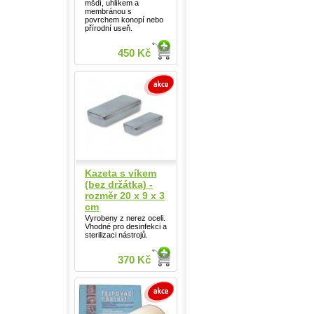
mšdí, uhlíkem a
membránou s
povrchem konopí nebo
přírodní useň.
450 Kč
Kazeta s víkem
(bez držátka) -
rozměr 20 x 9 x 3
cm
Vyrobeny z nerez oceli.
Vhodné pro desinfekci a
sterilizaci nástrojů.
370 Kč