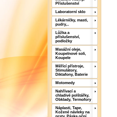
Příslušenství
Laboratorní sklo
Lékárničky, masti,
pudry,..
Lůžka a
příslušenství,
podložky
Masážní oleje,
Koupelnové soli,
Koupele
Měřící přístroje,
Stimulátory,
Diktafony, Baterie
Motomedy
Nahřívací a
chladivé polštářky,
Obklady, Termofory
Náplasti, Tape,
Kožené návleky na
prsty, Páska oční