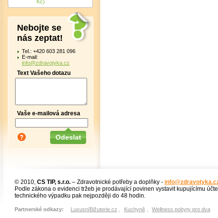
Kč)
Nebojte se
nás zeptat!
Tel.: +420 603 281 096
E-mail:
info@zdravotyka.cz
Text Vašeho dotazu
Vaše e-mailová adresa
© 2010,
CS TIP, s.r.o.
– Zdravotnické potřeby a doplňky -
info@zdravotyka.c
Podle zákona o evidenci tržeb je prodávající povinen vystavit kupujícímu účt
technického výpadku pak nejpozději do 48 hodin.
Partnerské odkazy:
LuxusníBižuterie.cz
,
Kuchyně
,
Wellness pobyty pro dva