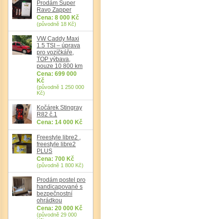
Prodám Super
Ravo Zapper
Cena: 8 000 Kč
(původně 18 Kč)
VW Caddy Maxi
1.5 TSI – úprava
pro vozíčkáře,
TOP výbava,
pouze 10 800 km
Cena: 699 000
Kč
(původně 1 250 000
Kč)
Kočárek Stingray
R82 č.1
Cena: 14 000 Kč
Freestyle libre2 ,
freestyle libre2
PLUS
Cena: 700 Kč
(původně 1 800 Kč)
Prodám postel pro
handicapované s
bezpečnostní
ohrádkou
Cena: 20 000 Kč
(původně 29 000