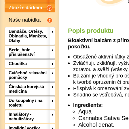
Zboží s dárkem
Naše nabídka
Popis produktu
Bandáže, Ortézy,
Obinadla, Manžety,
Bioaktivní balzám z příro
Dlahy
pokožku.
Berle, hole.
příslušenství
Obsažené aktivní látky z
Zvláčňují, zklidňují, vyž
Chodítka
Det
zdravou a svěží (vrásky, 
Cvičebně relaxační
Balzám je vhodný pro oš
pomůcky
k tvorbě opruzenin či pr
Čínská a korejská
Přispívá k omezování z
medicína
Snadno se vstřebává, ne
Do koupelny / na
Ingredients:
toaletu
Aqua
Inhalátory -
Cannabis Sativa Se
nebulizátory
Alcohol denat.
Invalidní vozíky,