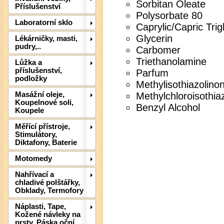
Sorbitan Oleate
Příslušenství
Polysorbate 80
Det
Laboratorní sklo
Caprylic/Capric Trig
Glycerin
Lékárničky, masti,
pudry,..
Carbomer
Triethanolamine
Lůžka a
příslušenství,
Parfum
podložky
Methylisothiazolino
Methylchloroisothia
Masážní oleje,
Koupelnové soli,
Benzyl Alcohol
Koupele
Měřící přístroje,
Stimulátory,
Diktafony, Baterie
Det
Motomedy
Nahřívací a
chladivé polštářky,
Obklady, Termofory
Náplasti, Tape,
Kožené návleky na
prsty, Páska oční