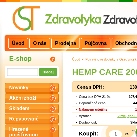
Úvod
O nás
Prodejna
Půjčovna
Obchodn
E-shop
Úvod
>
Potravinové doplňky a Ošetřující 
HEMP CARE 20
Cena s DPH:
130
Novinky
Cena bez DPH 21 %:
107,
Akční zboží
Doporučená cena:
14
Skladem
Nákupem ušetříte:
1
Výrobce:
Virde, spol. 
Repasované
Dostupnost:
Skl
Hrazené
Koupit:
ks
pojišťovnou