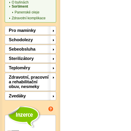
O bylinách
Sortiment
Panenské oleje
Zdravotní komplikace
Pro maminky
Det
Schodolezy
Sebeobsluha
Sterilizátory
Teploměry
Zdravotní, pracovní
a rehabilitační
obuv, nesmeky
Zvedáky
Det