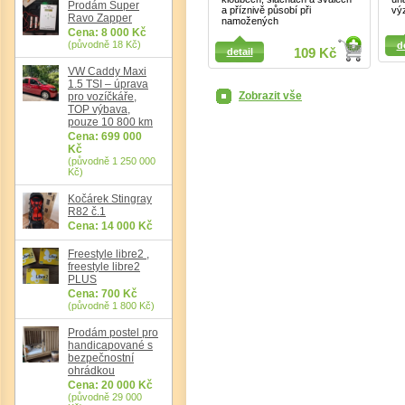
Prodám Super
a příznivě působí při
vý
Ravo Zapper
namožených
Cena: 8 000 Kč
Detail
Detail
(původně 18 Kč)
d
detail
109 Kč
VW Caddy Maxi
1.5 TSI – úprava
Zobrazit vše
pro vozíčkáře,
TOP výbava,
pouze 10 800 km
Cena: 699 000
Kč
(původně 1 250 000
Det
Kč)
Kočárek Stingray
R82 č.1
Cena: 14 000 Kč
Freestyle libre2 ,
freestyle libre2
PLUS
Cena: 700 Kč
(původně 1 800 Kč)
Prodám postel pro
handicapované s
bezpečnostní
ohrádkou
Cena: 20 000 Kč
(původně 29 000