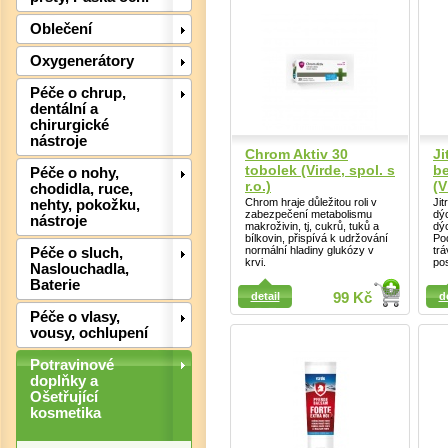
Det
Oblečení
Oxygenerátory
Péče o chrup,
dentální a
chirurgické
nástroje
Chrom Aktiv 30
Ji
tobolek (Virde, spol. s
b
Péče o nohy,
r.o.)
(V
chodidla, ruce,
Chrom hraje důležitou roli v
Jit
nehty, pokožku,
zabezpečení metabolismu
dý
nástroje
makroživin, tj, cukrů, tuků a
dýc
bílkovin, přispívá k udržování
Pod
normální hladiny glukózy v
trá
Péče o sluch,
krvi.
pos
Naslouchadla,
Detail
Baterie
Detail
detail
99 Kč
d
Péče o vlasy,
vousy, ochlupení
Potravinové
doplňky a
Ošetřující
kosmetika
Det