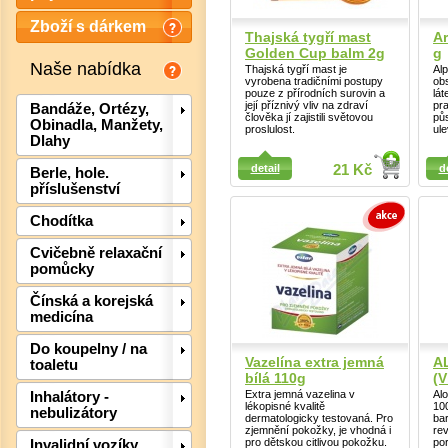
Zboží s dárkem
Thajská tygří mast
Ar
Golden Cup balm 2g
g
Naše nabídka
Thajská tygří mast je
Alp
vyrobena tradičními postupy
ob
pouze z přírodních surovin a
lát
její příznivý vliv na zdraví
pra
Bandáže, Ortézy,
člověka jí zajistili světovou
půs
Obinadla, Manžety,
proslulost.
ule
Dlahy
Detail
Detail
detail
21 Kč
d
Berle, hole.
příslušenství
Chodítka
Det
Cvičebně relaxační
pomůcky
Čínská a korejská
medicína
Do koupelny / na
Vazelína extra jemná
A
toaletu
bílá 110g
(V
Extra jemná vazelina v
Al
Inhalátory -
lékopisné kvalitě
10
nebulizátory
dermatologicky testovaná. Pro
bar
zjemnění pokožky, je vhodná i
rev
pro dětskou citlivou pokožku.
po
Invalidní vozíky,