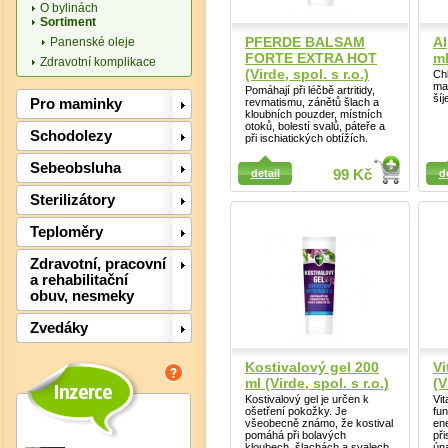
O bylinách
Sortiment
PFERDE BALSAM
Al
Panenské oleje
FORTE EXTRA HOT
ml
Zdravotní komplikace
(Virde, spol. s r.o.)
Ch
ma
Pomáhají při léčbě artritidy,
šíj
Pro maminky
revmatismu, zánětů šlach a
kloubních pouzder, místních
otoků, bolestí svalů, páteře a
Schodolezy
při ischiatických obtížích.
Detail
Detail
Sebeobsluha
detail
99 Kč
d
Sterilizátory
Teploměry
Zdravotní, pracovní
a rehabilitační
obuv, nesmeky
Zvedáky
Det
Kostivalový gel 200
Vi
ml (Virde, spol. s r.o.)
(V
Kostivalový gel je určen k
Vi
ošetření pokožky. Je
fun
všeobecně známo, že kostival
en
pomáhá při bolavých
při
kloubech, šlachách a svalech
ún