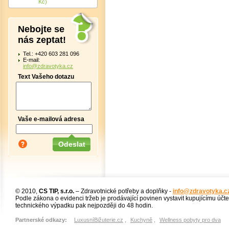
Kč)
Nebojte se
nás zeptat!
Tel.: +420 603 281 096
E-mail:
info@zdravotyka.cz
Text Vašeho dotazu
Vaše e-mailová adresa
© 2010,
CS TIP, s.r.o.
– Zdravotnické potřeby a doplňky -
info@zdravotyka.c
Podle zákona o evidenci tržeb je prodávající povinen vystavit kupujícímu účt
technického výpadku pak nejpozději do 48 hodin.
Partnerské odkazy:
LuxusníBižuterie.cz
,
Kuchyně
,
Wellness pobyty pro dva