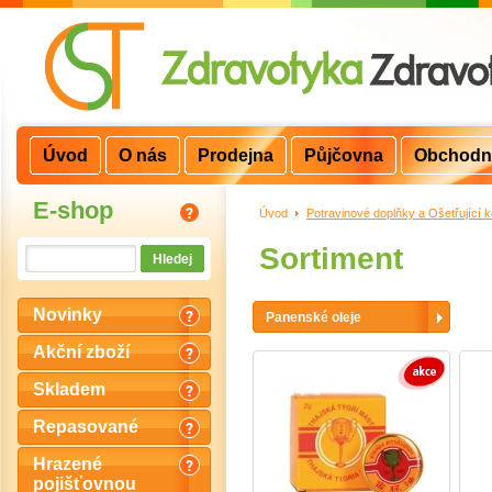
Úvod
O nás
Prodejna
Půjčovna
Obchodn
E-shop
Úvod
>
Potravinové doplňky a Ošetřující 
Sortiment
Novinky
Panenské oleje
Akční zboží
Skladem
Repasované
Hrazené
pojišťovnou