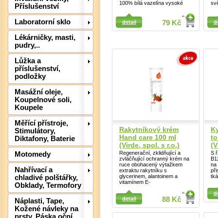
100% bílá vazelína vysoké
svě
Příslušenství
Detail
Laboratorní sklo
detail
79 Kč
d
Detail
Lékárničky, masti,
pudry,..
Det
Lůžka a
příslušenství,
podložky
Masážní oleje,
Koupelnové soli,
Koupele
Měřící přístroje,
Rakytníkový krém
Ky
Stimulátory,
Hand care 100 ml
to
Diktafony, Baterie
(Virde, spol. s r.o.)
(V
Regenerační, zklidňující a
S ř
Motomedy
zvláčňující ochranný krém na
B12
ruce obohacený výtažkem
na
Nahřívací a
extraktu rakytníku s
př
glycerinem, alantoinem a
tká
chladivé polštářky,
vitamínem E-
Obklady, Termofory
Detail
Detail
d
detail
88 Kč
Náplasti, Tape,
Kožené návleky na
prsty, Páska oční