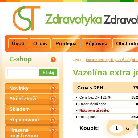
Úvod
O nás
Prodejna
Půjčovna
Obchodn
E-shop
Úvod
>
Potravinové doplňky a Ošetřující 
Vazelína extra 
Cena s DPH:
79
Novinky
Cena bez DPH 21 %:
65,
Akční zboží
Doporučená cena:
8
Skladem
Nákupem ušetříte:
Dostupnost:
Skl
Repasované
Koupit:
ks
Hrazené
pojišťovnou