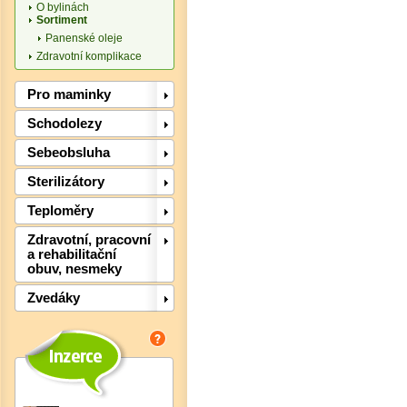
Det
O bylinách
Sortiment
Panenské oleje
Zdravotní komplikace
Pro maminky
Schodolezy
Sebeobsluha
Sterilizátory
Teploměry
Zdravotní, pracovní
Det
a rehabilitační
obuv, nesmeky
Zvedáky