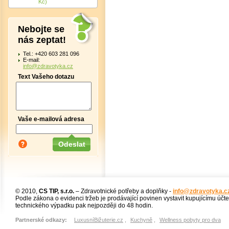
Kč)
Nebojte se
nás zeptat!
Tel.: +420 603 281 096
E-mail:
info@zdravotyka.cz
Text Vašeho dotazu
Vaše e-mailová adresa
© 2010,
CS TIP, s.r.o.
– Zdravotnické potřeby a doplňky -
info@zdravotyka.c
Podle zákona o evidenci tržeb je prodávající povinen vystavit kupujícímu účt
technického výpadku pak nejpozději do 48 hodin.
Partnerské odkazy:
LuxusníBižuterie.cz
,
Kuchyně
,
Wellness pobyty pro dva