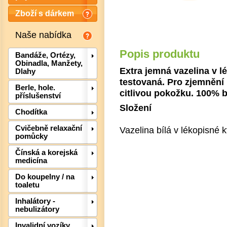
Zboží s dárkem
Naše nabídka
Popis produktu
Bandáže, Ortézy,
Obinadla, Manžety,
Extra jemná vazelina v l
Dlahy
testovaná. Pro zjemnění 
Berle, hole.
citlivou pokožku. 100% bí
příslušenství
Složení
Chodítka
Det
Cvičebně relaxační
Vazelina bílá v lékopisné k
pomůcky
Čínská a korejská
medicína
Do koupelny / na
toaletu
Inhalátory -
nebulizátory
Invalidní vozíky,