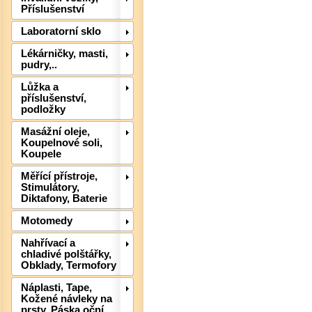
Příslušenství
Laboratorní sklo
Lékárničky, masti,
pudry,..
Det
Lůžka a
příslušenství,
podložky
Masážní oleje,
Koupelnové soli,
Koupele
Měřící přístroje,
Stimulátory,
Diktafony, Baterie
Motomedy
Nahřívací a
chladivé polštářky,
Obklady, Termofory
Det
Náplasti, Tape,
Kožené návleky na
prsty, Páska oční