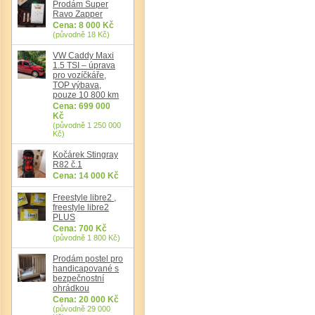
Prodám Super
Ravo Zapper
Cena: 8 000 Kč
(původně 18 Kč)
VW Caddy Maxi
1.5 TSI – úprava
pro vozíčkáře,
TOP výbava,
pouze 10 800 km
Cena: 699 000
Kč
(původně 1 250 000
Kč)
Kočárek Stingray
R82 č.1
Cena: 14 000 Kč
Freestyle libre2 ,
freestyle libre2
PLUS
Cena: 700 Kč
(původně 1 800 Kč)
Prodám postel pro
handicapované s
bezpečnostní
ohrádkou
Cena: 20 000 Kč
(původně 29 000