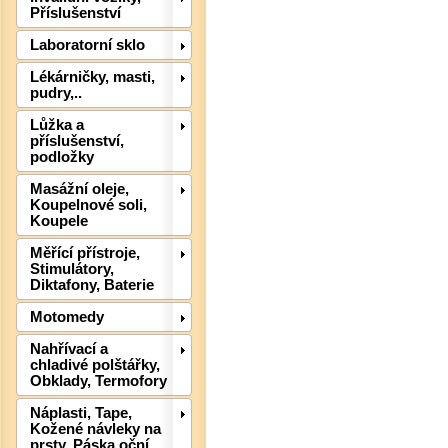
Příslušenství
Laboratorní sklo
Lékárničky, masti,
pudry,..
Lůžka a
příslušenství,
podložky
Masážní oleje,
Koupelnové soli,
Det
Koupele
Měřící přístroje,
Stimulátory,
Diktafony, Baterie
Motomedy
Nahřívací a
chladivé polštářky,
Obklady, Termofory
Náplasti, Tape,
Kožené návleky na
prsty, Páska oční