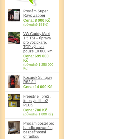
Prodám Super
Ravo Zapper
Cena: 8 000 Kč
(původně 18 Kč)
VW Caddy Maxi
1.5 TSI – úprava
pro vozíčkáře,
TOP výbava,
pouze 10 800 km
Cena: 699 000
Kč
(původně 1 250 000
Det
Kč)
Kočárek Stingray
R82 č.1
Cena: 14 000 Kč
Freestyle libre2 ,
freestyle libre2
PLUS
Cena: 700 Kč
(původně 1 800 Kč)
Prodám postel pro
handicapované s
bezpečnostní
ohrádkou