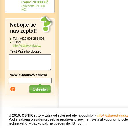
Cena: 20 000 Kč
(původně 29 000
Kč)
Nebojte se
nás zeptat!
Tel.: +420 603 281 096
E-mail:
info@zdravotyka.cz
Text Vašeho dotazu
Vaše e-mailová adresa
© 2010,
CS TIP, s.r.o.
– Zdravotnické potřeby a doplňky -
info@zdravotyka.c
Podle zákona o evidenci tržeb je prodávající povinen vystavit kupujícímu účt
technického výpadku pak nejpozději do 48 hodin.