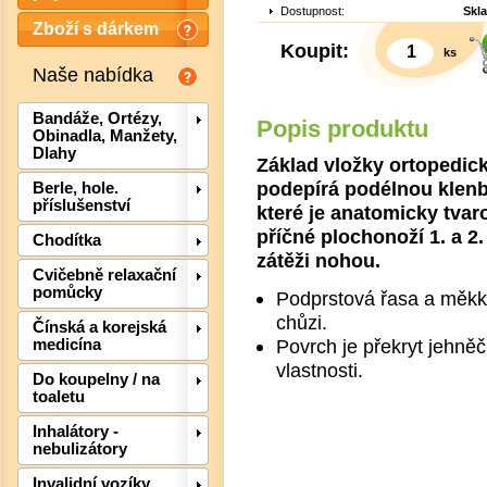
Dostupnost:
Skl
Zboží s dárkem
Koupit:
ks
Naše nabídka
Bandáže, Ortézy,
Popis produktu
Obinadla, Manžety,
Dlahy
Základ vložky ortopedick
podepírá podélnou klenb
Berle, hole.
příslušenství
které je anatomicky tvar
příčné plochonoží 1. a 2
Chodítka
zátěži nohou.
Cvičebně relaxační
pomůcky
Podprstová řasa a měkký
Det
chůzi.
Čínská a korejská
Povrch je překryt jehněč
medicína
vlastnosti.
Do koupelny / na
toaletu
Inhalátory -
nebulizátory
Invalidní vozíky,