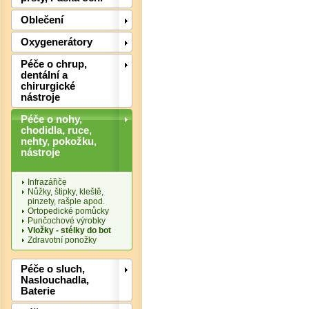
Oblečení
Det
Oxygenerátory
Péče o chrup,
dentální a
chirurgické
nástroje
Péče o nohy,
chodidla, ruce,
nehty, pokožku,
nástroje
Infrazářiče
Nůžky, štipky, kleště,
pinzety, rašple apod.
Ortopedické pomůcky
Punčochové výrobky
Vložky - stélky do bot
Zdravotní ponožky
Det
Péče o sluch,
Naslouchadla,
Baterie