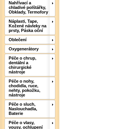
Nahřívací a
chladivé polštářky,
Det
Obklady, Termofory
Náplasti, Tape,
Kožené návleky na
prsty, Páska oční
Oblečení
Oxygenerátory
Péče o chrup,
dentální a
chirurgické
nástroje
Péče o nohy,
chodidla, ruce,
nehty, pokožku,
nástroje
Péče o sluch,
Naslouchadla,
Det
Baterie
Péče o vlasy,
vousy, ochlupení