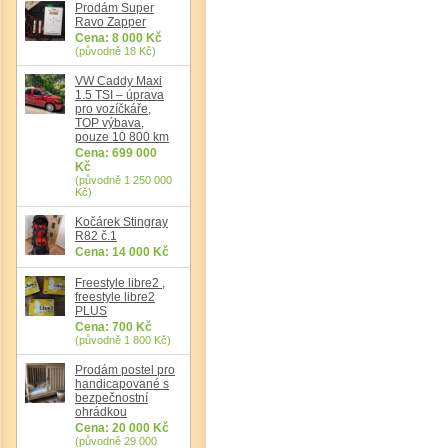
Prodám Super
Ravo Zapper
Cena: 8 000 Kč
(původně 18 Kč)
VW Caddy Maxi
1.5 TSI – úprava
pro vozíčkáře,
TOP výbava,
pouze 10 800 km
Cena: 699 000
Kč
(původně 1 250 000
Kč)
Kočárek Stingray
R82 č.1
Cena: 14 000 Kč
Freestyle libre2 ,
freestyle libre2
PLUS
Cena: 700 Kč
(původně 1 800 Kč)
Prodám postel pro
handicapované s
bezpečnostní
ohrádkou
Cena: 20 000 Kč
(původně 29 000