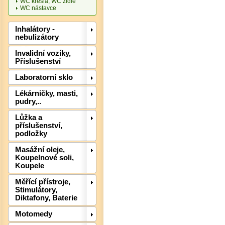
WC křesla, WC židle
WC nástavce
Inhalátory -
nebulizátory
Invalidní vozíky,
Příslušenství
Laboratorní sklo
Det
Lékárničky, masti,
pudry,..
Lůžka a
příslušenství,
podložky
Masážní oleje,
Koupelnové soli,
Koupele
Měřící přístroje,
Stimulátory,
Diktafony, Baterie
Motomedy