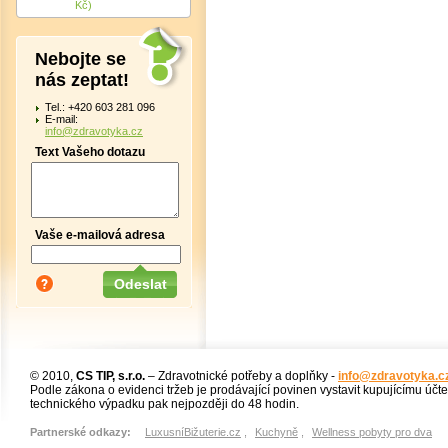
Kč)
Nebojte se
nás zeptat!
Tel.: +420 603 281 096
E-mail:
info@zdravotyka.cz
Text Vašeho dotazu
Vaše e-mailová adresa
© 2010,
CS TIP, s.r.o.
– Zdravotnické potřeby a doplňky -
info@zdravotyka.c
Podle zákona o evidenci tržeb je prodávající povinen vystavit kupujícímu účt
technického výpadku pak nejpozději do 48 hodin.
Partnerské odkazy:
LuxusníBižuterie.cz
,
Kuchyně
,
Wellness pobyty pro dva