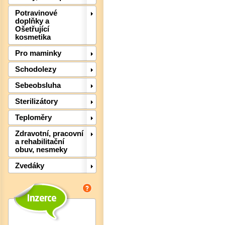
Potravinové
doplňky a
Ošetřující
kosmetika
Pro maminky
Schodolezy
Sebeobsluha
Det
Sterilizátory
Teploměry
Zdravotní, pracovní
a rehabilitační
obuv, nesmeky
Zvedáky
Det