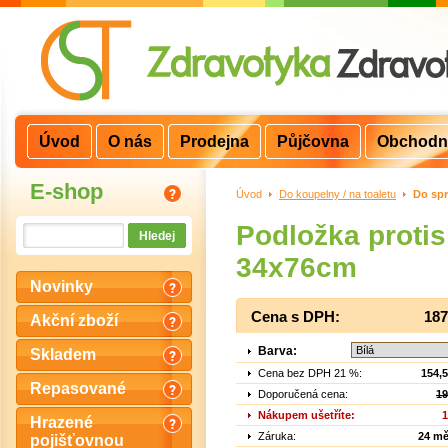
Úvod
O nás
Prodejna
Půjčovna
Obchodn
E-shop
Úvod
>
Do koupelny / na toaletu
>
Do sp
Podložka proti
34x76cm
Novinky
Cena s DPH:
187
Akční zboží
Barva:
Skladem
Cena bez DPH 21 %:
154,
Repasované
Doporučená cena:
19
Nákupem ušetříte:
1
Hrazené
Záruka:
24 mě
pojišťovnou