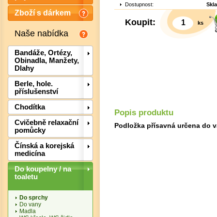
Dostupnost:
Skl
Zboží s dárkem
Koupit:
ks
Naše nabídka
Bandáže, Ortézy,
Obinadla, Manžety,
Dlahy
Berle, hole.
příslušenství
Chodítka
Popis produktu
Cvičebně relaxační
Podložka přísavná určena do v
pomůcky
Det
Čínská a korejská
medicína
Do koupelny / na
toaletu
Do sprchy
Do vany
Madla