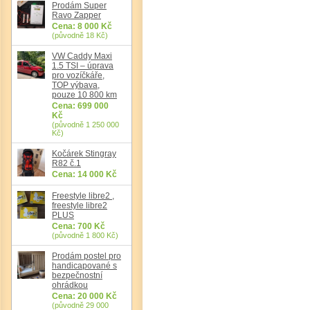
Prodám Super
Ravo Zapper
Cena: 8 000 Kč
(původně 18 Kč)
VW Caddy Maxi
1.5 TSI – úprava
pro vozíčkáře,
TOP výbava,
pouze 10 800 km
Cena: 699 000
Kč
(původně 1 250 000
Kč)
Kočárek Stingray
R82 č.1
Cena: 14 000 Kč
Freestyle libre2 ,
freestyle libre2
PLUS
Cena: 700 Kč
(původně 1 800 Kč)
Prodám postel pro
handicapované s
bezpečnostní
ohrádkou
Cena: 20 000 Kč
(původně 29 000