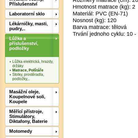
Příslušenství
Hmotnost matrace (kg): 2
Materiál: PVC (EN-71)
Laboratorní sklo
Nosnost (kg): 120
Lékárničky, masti,
Barva matrace: tělová
pudry,..
Trvání jednoho cyklu: 10 -
Lůžka a
Det
příslušenství,
podložky
Lůžka elektrická, hrazdy,
držáky
Matrace, Polštáře
Stolky, prostěradla,
podložky,..
Masážní oleje,
Koupelnové soli,
Koupele
Měřící přístroje,
Stimulátory,
Diktafony, Baterie
Det
Motomedy