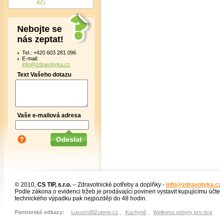
Kč)
Nebojte se
nás zeptat!
Tel.: +420 603 281 096
E-mail:
info@zdravotyka.cz
Text Vašeho dotazu
Vaše e-mailová adresa
© 2010,
CS TIP, s.r.o.
– Zdravotnické potřeby a doplňky -
info@zdravotyka.c
Podle zákona o evidenci tržeb je prodávající povinen vystavit kupujícímu účt
technického výpadku pak nejpozději do 48 hodin.
Partnerské odkazy:
LuxusníBižuterie.cz
,
Kuchyně
,
Wellness pobyty pro dva