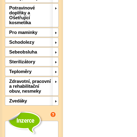
Potravinové
doplňky a
Ošetřující
kosmetika
Pro maminky
Schodolezy
Det
Sebeobsluha
Sterilizátory
Teploměry
Zdravotní, pracovní
a rehabilitační
obuv, nesmeky
Zvedáky
Det