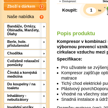
Dostupnost:
Skl
Zboží s dárkem
Koupit:
ks
Naše nabídka
Bandáže, Ortézy,
Obinadla, Manžety,
Popis produktu
Dlahy
Kompresor v kombinaci s
Berle, hole.
příslušenství
výbornou prevencí vzniku
cirkulace vzduchu mezi 
Chodítka
Specifikace:
Cvičebně relaxační
Det
pomůcky
Pro uživatele se zvýšen
Kompresor zajišťuje opti
Čínská a korejská
medicína
matrace
Tichý chod elektrické p
Do koupelny / na
Plástvový povrchDoporu
toaletu
Vhodné na všechny sta
Inhalátory -
Snadná instalace a údr
nebulizátory
Rozměry matrace (cm): 20
Invalidní vozíky,