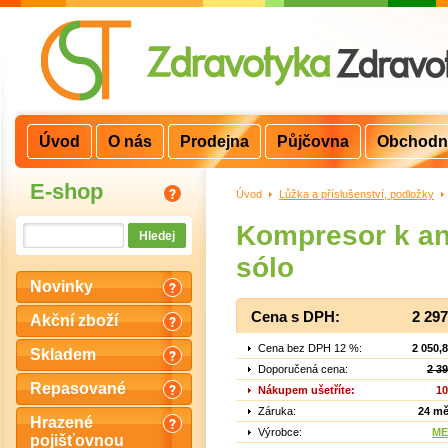
Úvod
O nás
Prodejna
Půjčovna
Obchodn
E-shop
Úvod
>
Lůžka a příslušenství, podložky
>
Kompresor k ant
sólo
Novinky
Cena s DPH:
2 29
Akční zboží
Cena bez DPH 12 %:
2 050,
Skladem
Doporučená cena:
2 3
Repasované
Nákupem ušetříte:
10
Záruka:
24 mě
Hrazené
Výrobce:
ME
pojišťovnou