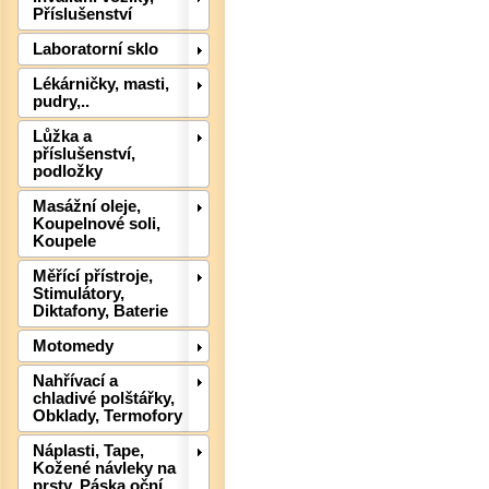
Příslušenství
Laboratorní sklo
Lékárničky, masti,
pudry,..
Lůžka a
příslušenství,
podložky
Masážní oleje,
Det
Koupelnové soli,
Koupele
Měřící přístroje,
Stimulátory,
Diktafony, Baterie
Motomedy
Nahřívací a
chladivé polštářky,
Obklady, Termofory
Náplasti, Tape,
Kožené návleky na
prsty, Páska oční