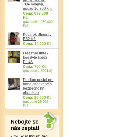
TOP výbava,
pouze 10 800 km
Cena: 699 000
Kč
(původně 1 250 000
Det
Kč)
Kočárek Stingray
R82 č.1
Cena: 14 000 Kč
Freestyle libre2 ,
freestyle libre2
PLUS
Cena: 700 Kč
(původně 1 800 Kč)
Prodám postel pro
handicapované s
bezpečnostní
ohrádkou
Cena: 20 000 Kč
(původně 29 000
Kč)
Nebojte se
nás zeptat!
Tel.: +420 603 281 096