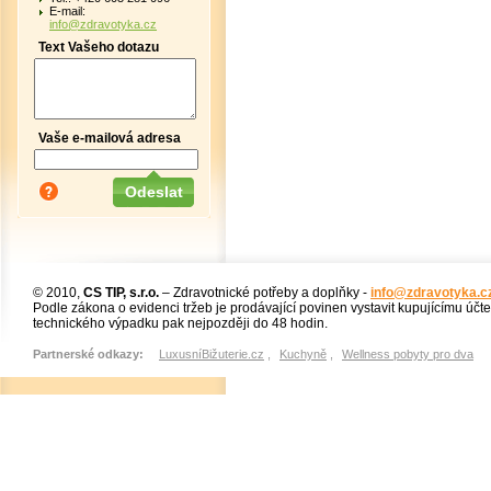
E-mail:
info@zdravotyka.cz
Text Vašeho dotazu
Vaše e-mailová adresa
© 2010,
CS TIP, s.r.o.
– Zdravotnické potřeby a doplňky -
info@zdravotyka.c
Podle zákona o evidenci tržeb je prodávající povinen vystavit kupujícímu účt
technického výpadku pak nejpozději do 48 hodin.
Partnerské odkazy:
LuxusníBižuterie.cz
,
Kuchyně
,
Wellness pobyty pro dva