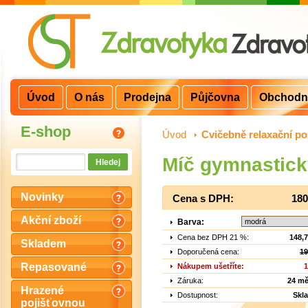
Úvod
O nás
Prodejna
Půjčovna
Obchodn
E-shop
Úvod
>
Cvičebně relaxační p
Míč gymnastic
Novinky
Cena s DPH:
180
Akční zboží
Barva:
Cena bez DPH 21 %:
148,
Skladem
Doporučená cena:
19
Repasované
Nákupem ušetříte:
1
Záruka:
24 mě
Hrazené
Dostupnost:
Skl
pojišťovnou