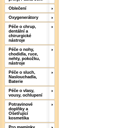
Oblečení
Det
Oxygenerátory
Péče o chrup,
dentální a
chirurgické
nástroje
Péče o nohy,
chodidla, ruce,
nehty, pokožku,
nástroje
Péče o sluch,
Naslouchadla,
Baterie
Péče o vlasy,
vousy, ochlupení
Potravinové
doplňky a
Ošetřující
kosmetika
Det
Pro maminky