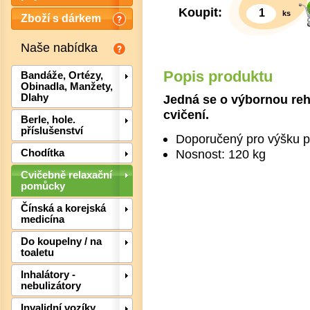
Koupit:
ks
Zboží s dárkem
Naše nabídka
Popis produktu
Bandáže, Ortézy,
Obinadla, Manžety,
Jedná se o výbornou reha
Dlahy
cvičení.
Berle, hole.
příslušenství
Doporučený pro výšku p
Nosnost: 120 kg
Chodítka
Cvičebně relaxační
pomůcky
Det
Čínská a korejská
medicína
Do koupelny / na
toaletu
Inhalátory -
nebulizátory
Invalidní vozíky,