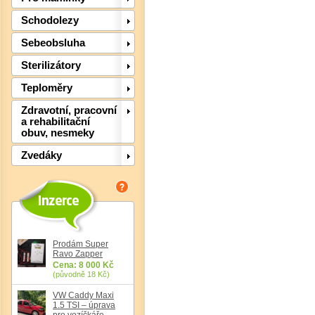
Schodolezy
Sebeobsluha
Sterilizátory
Teploměry
Zdravotní, pracovní
a rehabilitační
obuv, nesmeky
Zvedáky
Det
Prodám Super
Ravo Zapper
Cena: 8 000 Kč
(původně 18 Kč)
VW Caddy Maxi
1.5 TSI – úprava
pro vozíčkáře,